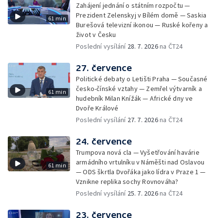
Zahájení jednání o státním rozpočtu —
Prezident Zelenskyj v Bílém domě — Saskia
61 min
Burešová televizní ikonou — Ruské kořeny a
život v Česku
Poslední vysílání
28. 7. 2026
na ČT24
27. července
Politické debaty o Letišti Praha — Současné
česko-čínské vztahy — Zemřel výtvarník a
61 min
hudebník Milan Knížák — Africké dny ve
Dvoře Králové
Poslední vysílání
27. 7. 2026
na ČT24
24. července
Trumpova nová cla — Vyšetřování havárie
armádního vrtulníku v Náměšti nad Oslavou
61 min
— ODS škrtla Dvořáka jako lídra v Praze 1 —
Vznikne replika sochy Rovnováha?
Poslední vysílání
25. 7. 2026
na ČT24
23. července