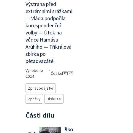
Výstraha před
extrémními srážkami
— Vláda podpořila
korespondenční
volby — Útok na
vůdce Hamásu
Arúhího — Tříkrálová
sbírka po
pětadvacáté
Vyrobeno
•
Česko
2024
Zpravodajství
Zprávy
Diskuze
Části dílu
Ško