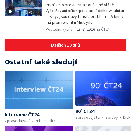
První veto prezidenta současné vládě —
Vyšetřování příčin pádu armádního vrtulníku
61 min
— Když jsou davy turistů problém — V kinech
má premiéru film Mistryně
Poslední vysílání
23. 7. 2026
na ČT24
Dalších 10 dílů
Ostatní také sledují
90’ ČT24
Interview ČT24
Zpravodajství
Zprávy
Dis
Zpravodajství
Publicistika