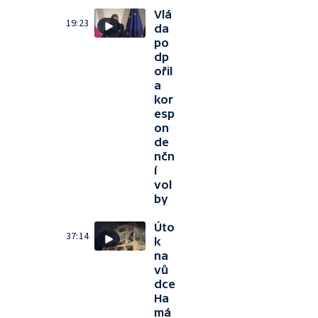
Vlá
19:23
da
po
dp
ořil
a
kor
esp
on
de
nčn
í
vol
by
Úto
37:14
k
na
vů
dce
Ha
má