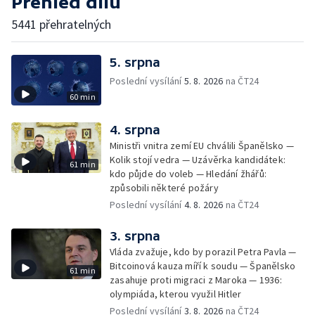
Přehled dílů
5441 přehratelných
5. srpna
Poslední vysílání
5. 8. 2026
na ČT24
60 min
4. srpna
Ministři vnitra zemí EU chválili Španělsko —
Kolik stojí vedra — Uzávěrka kandidátek:
61 min
kdo půjde do voleb — Hledání žhářů:
způsobili některé požáry
Poslední vysílání
4. 8. 2026
na ČT24
3. srpna
Vláda zvažuje, kdo by porazil Petra Pavla —
Bitcoinová kauza míří k soudu — Španělsko
61 min
zasahuje proti migraci z Maroka — 1936:
olympiáda, kterou využil Hitler
Poslední vysílání
3. 8. 2026
na ČT24