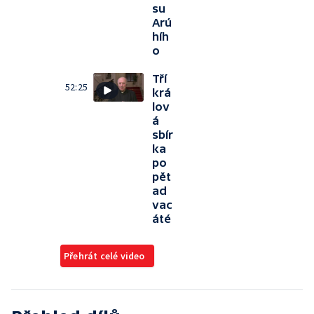
su
Arú
híh
o
Tří
52:25
krá
lov
á
sbír
ka
po
pět
ad
vac
áté
Přehrát celé video