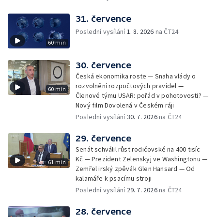
31. července
Poslední vysílání
1. 8. 2026
na ČT24
60 min
30. července
Česká ekonomika roste — Snaha vlády o
rozvolnění rozpočtových pravidel —
60 min
Členové týmu USAR: pořád v pohotovosti? —
Nový film Dovolená v Českém ráji
Poslední vysílání
30. 7. 2026
na ČT24
29. července
Senát schválil růst rodičovské na 400 tisíc
Kč — Prezident Zelenskyj ve Washingtonu —
61 min
Zemřel irský zpěvák Glen Hansard — Od
kalamáře k psacímu stroji
Poslední vysílání
29. 7. 2026
na ČT24
28. července