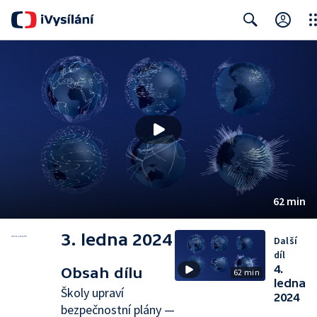
Clo
Search
62 min
3. ledna 2024
Další
díl
4.
Obsah dílu
62 min
ledna
Školy upraví
2024
bezpečnostní plány —