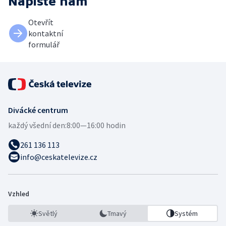
Napište nám
Otevřít
kontaktní
formulář
Divácké centrum
každý všední den:
8:00—16:00 hodin
261 136 113
info@ceskatelevize.cz
Vzhled
Světlý
Tmavý
Systém