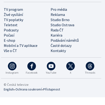
TV program
Pro média
Živé vysílání
Reklama
TV poplatky
Studio Brno
Teletext
Studio Ostrava
Podcasty
Rada ČT
Počasí
Kariéra
E-shop
Podávání námětů
Mobilní a TV aplikace
Časté dotazy
Vše o ČT
Kontakty
Instagram
Facebook
YouTube
X
Threads
© Česká televize
•
•
English
Ochrana soukromí
Přístupnost