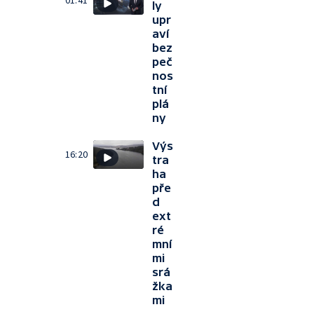
01:41
ly
upr
aví
bez
peč
nos
tní
plá
ny
Výs
16:20
tra
ha
pře
d
ext
ré
mní
mi
srá
žka
mi