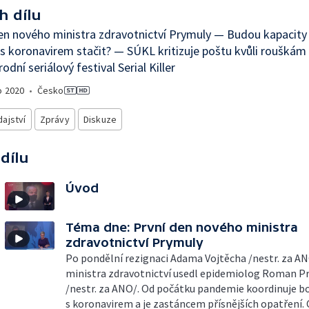
h dílu
en nového ministra zdravotnictví Prymuly — Budou kapacit
 s koronavirem stačit? — SÚKL kritizuje poštu kvůli rouškám
odní seriálový festival Serial Killer
o
2020
•
Česko
ajství
Zprávy
Diskuze
 dílu
Úvod
Téma dne: První den nového ministra
zdravotnictví Prymuly
Po pondělní rezignaci Adama Vojtěcha /nestr. za A
ministra zdravotnictví usedl epidemiolog Roman P
/nestr. za ANO/. Od počátku pandemie koordinuje bo
s koronavirem a je zastáncem přísnějších opatření