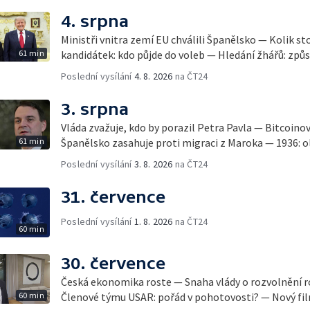
4. srpna
Ministři vnitra zemí EU chválili Španělsko — Kolik st
61 min
kandidátek: kdo půjde do voleb — Hledání žhářů: způs
Poslední vysílání
4. 8. 2026
na ČT24
3. srpna
Vláda zvažuje, kdo by porazil Petra Pavla — Bitcoino
61 min
Španělsko zasahuje proti migraci z Maroka — 1936: ol
Poslední vysílání
3. 8. 2026
na ČT24
31. července
Poslední vysílání
1. 8. 2026
na ČT24
60 min
30. července
Česká ekonomika roste — Snaha vlády o rozvolnění 
60 min
Členové týmu USAR: pořád v pohotovosti? — Nový fil