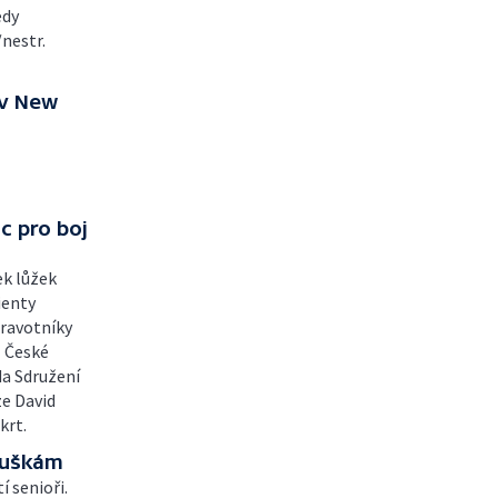
edy
nestr.
 v New
c pro boj
ek lůžek
ienty
ravotníky
z České
a Sdružení
ze David
krt.
rouškám
í senioři.