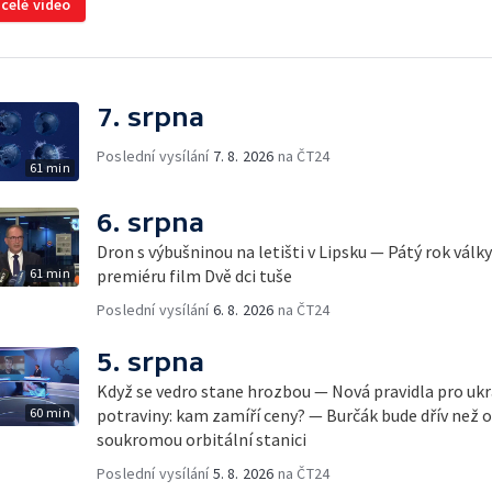
 celé video
7. srpna
Poslední vysílání
7. 8. 2026
na ČT24
61 min
6. srpna
Dron s výbušninou na letišti v Lipsku — Pátý rok válk
61 min
premiéru film Dvě dci tuše
Poslední vysílání
6. 8. 2026
na ČT24
5. srpna
Když se vedro stane hrozbou — Nová pravidla pro ukr
60 min
potraviny: kam zamíří ceny? — Burčák bude dřív než 
soukromou orbitální stanici
Poslední vysílání
5. 8. 2026
na ČT24