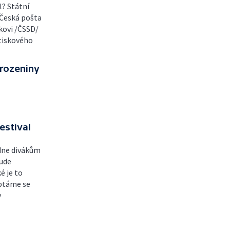
l? Státní
k Česká pošta
kovi /ČSSD/
 tiskového
arozeniny
estival
ídne divákům
bude
é je to
eptáme se
y