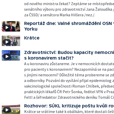
od nového ministra čekat? Zeptáme se místopředs
senátního výboru pro zdravotnictví Jana Žaloudíka /
za ČSSD/ a senátora Marka Hilšera /nez./.
Reportáž dne: Valné shromáždění OSN
Yorku
Krátce
Zdravotnictví: Budou kapacity nemocni
s koronavirem stačit?
A u koronaviru zůstaneme. Je v nemocnicích dostat
pro pacienty s koronavirem? Nezapomíná se na pac
s jinými nemocemi? Důležité téma probereme se zd
a odborníky. Pozvání do vysílání přijal epidemiolog 
vakcinologické společnosti Roman Chlíbek, předsed
praktických lékařů ČR Petr Šonka, ředitel VFN v Pra
Feltl a šéfredaktor Zdravotnického deníku Tomáš Ci
Rozhovor: SÚKL kritizuje poštu kvůli 
Krátce se vrátíme také k obálkám, které dostali češt