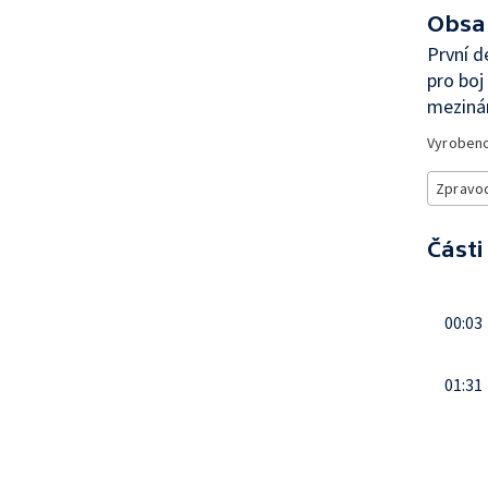
Obsa
První d
pro boj
mezinár
Vyroben
Zpravod
Části
00:03
01:31