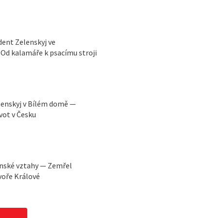
ident Zelenskyj ve
Od kalamáře k psacímu stroji
lenskyj v Bílém domě —
vot v Česku
ínské vztahy — Zemřel
voře Králové