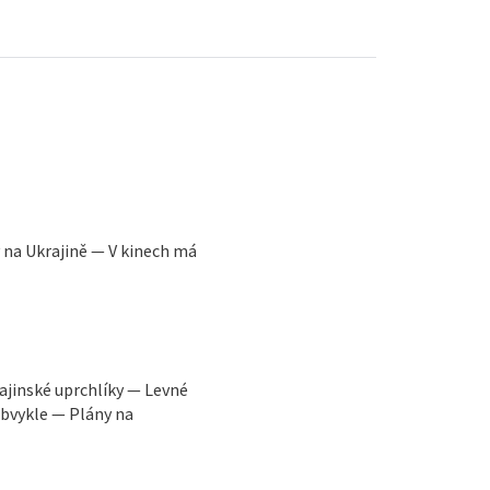
y na Ukrajině — V kinech má
ajinské uprchlíky — Levné
obvykle — Plány na