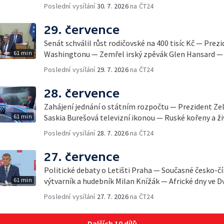
Poslední vysílání
30. 7. 2026
na ČT24
29. července
Senát schválil růst rodičovské na 400 tisíc Kč — Prez
61 min
Washingtonu — Zemřel irský zpěvák Glen Hansard — 
Poslední vysílání
29. 7. 2026
na ČT24
28. července
Zahájení jednání o státním rozpočtu — Prezident Ze
61 min
Saskia Burešová televizní ikonou — Ruské kořeny a ži
Poslední vysílání
28. 7. 2026
na ČT24
27. července
Politické debaty o Letišti Praha — Současné česko-č
61 min
výtvarník a hudebník Milan Knížák — Africké dny ve D
Poslední vysílání
27. 7. 2026
na ČT24
Dalších 10 dílů