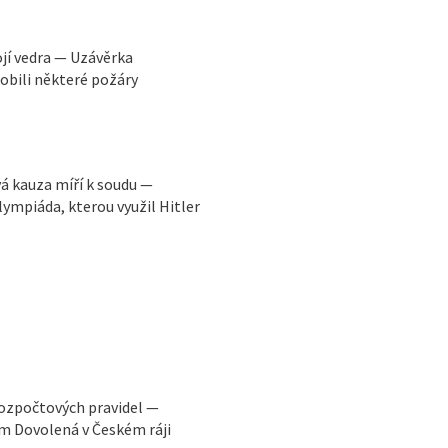
ojí vedra — Uzávěrka
obili některé požáry
vá kauza míří k soudu —
ympiáda, kterou využil Hitler
rozpočtových pravidel —
m Dovolená v Českém ráji