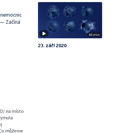
y nemocnic
 — Začíná
60 min
23. září 2020
NO/ na místo
rymula
j
. Co můžeme