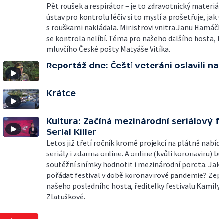
Pět roušek a respirátor – je to zdravotnický materiá
ústav pro kontrolu léčiv si to myslí a prošetřuje, ja
s rouškami nakládala. Ministrovi vnitra Janu Hamáč
se kontrola nelíbí. Téma pro našeho dalšího hosta,
mluvčího České pošty Matyáše Vitíka.
Reportáž dne: Čeští veteráni oslavili n
Krátce
Kultura: Začíná mezinárodní seriálový f
Serial Killer
Letos již třetí ročník kromě projekcí na plátně nab
seriály i zdarma online. A online (kvůli koronaviru) 
soutěžní snímky hodnotit i mezinárodní porota. Jak
pořádat festival v době koronavirové pandemie? Z
našeho posledního hosta, ředitelky festivalu Kamil
Zlatuškové.