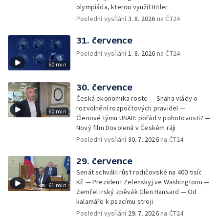
olympiáda, kterou využil Hitler
Poslední vysílání
3. 8. 2026
na ČT24
31. července
Poslední vysílání
1. 8. 2026
na ČT24
60 min
30. července
Česká ekonomika roste — Snaha vlády o
rozvolnění rozpočtových pravidel —
60 min
Členové týmu USAR: pořád v pohotovosti? —
Nový film Dovolená v Českém ráji
Poslední vysílání
30. 7. 2026
na ČT24
29. července
Senát schválil růst rodičovské na 400 tisíc
Kč — Prezident Zelenskyj ve Washingtonu —
61 min
Zemřel irský zpěvák Glen Hansard — Od
kalamáře k psacímu stroji
Poslední vysílání
29. 7. 2026
na ČT24