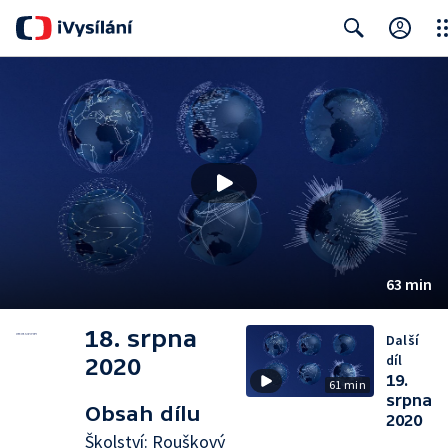
Clo
Search
63 min
18. srpna
Další
díl
2020
19.
61 min
srpna
Obsah dílu
2020
Školství: Rouškový