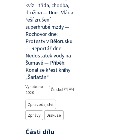
kvíz - třída, chodba,
družina — Duel: Vláda
řeší zrušení
superhrubé mzdy —
Rozhovor dne:
Protesty v Bělorusku
— Reportáž dne:
Nedostatek vody na
Šumavě — Příběh:
Konal se křest knihy
„Šarlatán“
Vyrobeno
•
Česko
2020
Zpravodajství
Zprávy
Diskuze
Části dílu