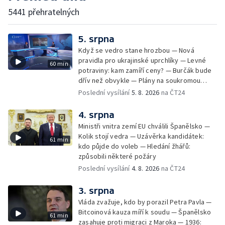
5441 přehratelných
5. srpna
Když se vedro stane hrozbou — Nová
pravidla pro ukrajinské uprchlíky — Levné
60 min
potraviny: kam zamíří ceny? — Burčák bude
dřív než obvykle — Plány na soukromou
orbitální stanici
Poslední vysílání
5. 8. 2026
na ČT24
4. srpna
Ministři vnitra zemí EU chválili Španělsko —
Kolik stojí vedra — Uzávěrka kandidátek:
61 min
kdo půjde do voleb — Hledání žhářů:
způsobili některé požáry
Poslední vysílání
4. 8. 2026
na ČT24
3. srpna
Vláda zvažuje, kdo by porazil Petra Pavla —
Bitcoinová kauza míří k soudu — Španělsko
61 min
zasahuje proti migraci z Maroka — 1936: