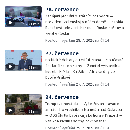
28. července
Zahájení jednání o státním rozpočtu —
Prezident Zelenskyj v Bílém domě — Saskia
61 min
Burešová televizní ikonou — Ruské kořeny a
život v Česku
Poslední vysílání
28. 7. 2026
na ČT24
27. července
Politické debaty o Letišti Praha — Současné
česko-čínské vztahy — Zemřel výtvarník a
61 min
hudebník Milan Knížák — Africké dny ve
Dvoře Králové
Poslední vysílání
27. 7. 2026
na ČT24
24. července
Trumpova nová cla — Vyšetřování havárie
armádního vrtulníku v Náměšti nad Oslavou
61 min
— ODS škrtla Dvořáka jako lídra v Praze 1 —
Vznikne replika sochy Rovnováha?
Poslední vysílání
25. 7. 2026
na ČT24