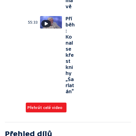
ma
vě
Pří
55:33
běh
:
Ko
nal
se
kře
st
kni
hy
„Ša
rlat
án“
Přehrát celé video
Přehled dílů