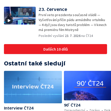
23. července
První veto prezidenta současné vládě —
Vyšetřování příčin pádu armádního vrtulníku
61 min
— Když jsou davy turistů problém — V kinech
má premiéru film Mistryně
Poslední vysílání
23. 7. 2026
na ČT24
Dalších 10 dílů
Ostatní také sledují
90’ ČT24
Interview ČT24
Zpravodajství
Zprávy
Dis