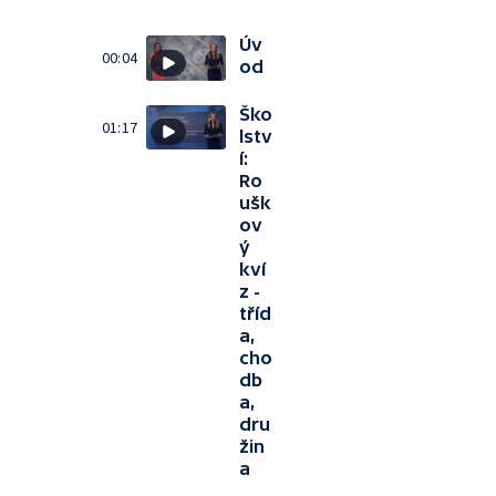
Úv
00:04
od
Ško
01:17
lstv
í:
Ro
ušk
ov
ý
kví
z -
tříd
a,
cho
db
a,
dru
žin
a