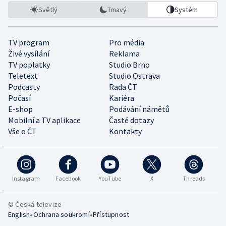
Světlý
Tmavý
Systém
TV program
Pro média
Živé vysílání
Reklama
TV poplatky
Studio Brno
Teletext
Studio Ostrava
Podcasty
Rada ČT
Počasí
Kariéra
E-shop
Podávání námětů
Mobilní a TV aplikace
Časté dotazy
Vše o ČT
Kontakty
Instagram
Facebook
YouTube
X
Threads
© Česká televize
•
•
English
Ochrana soukromí
Přístupnost