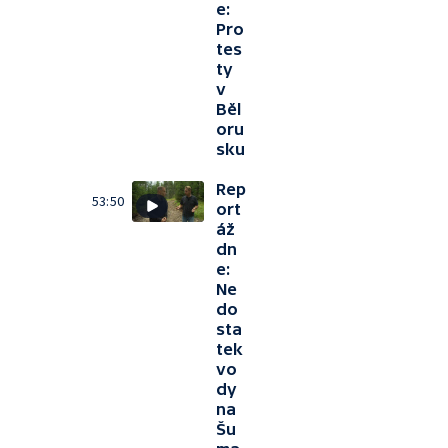
e:
Pro
tes
ty
v
Běl
oru
sku
Rep
53:50
ort
áž
dn
e:
Ne
do
sta
tek
vo
dy
na
Šu