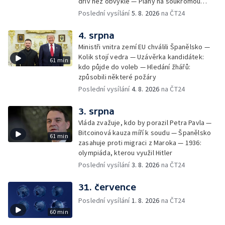
dřív než obvykle — Plány na soukromou
orbitální stanici
Poslední vysílání
5. 8. 2026
na ČT24
4. srpna
Ministři vnitra zemí EU chválili Španělsko —
Kolik stojí vedra — Uzávěrka kandidátek:
61 min
kdo půjde do voleb — Hledání žhářů:
způsobili některé požáry
Poslední vysílání
4. 8. 2026
na ČT24
3. srpna
Vláda zvažuje, kdo by porazil Petra Pavla —
Bitcoinová kauza míří k soudu — Španělsko
61 min
zasahuje proti migraci z Maroka — 1936:
olympiáda, kterou využil Hitler
Poslední vysílání
3. 8. 2026
na ČT24
31. července
Poslední vysílání
1. 8. 2026
na ČT24
60 min