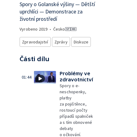
Spory o Golanské výšiny — Dětští
uprchlíci — Demonstrace za
životní prostředí
Vyrobeno
2019
•
Česko
Zpravodajství
Zprávy
Diskuze
Části dílu
Problémy ve
01:44
zdravotnictví
Spory o e-
neschopenky,
platby
za pojištěnce,
rostoucí počty
případů spalniček
a s tím obnovené
debaty
o očkování.