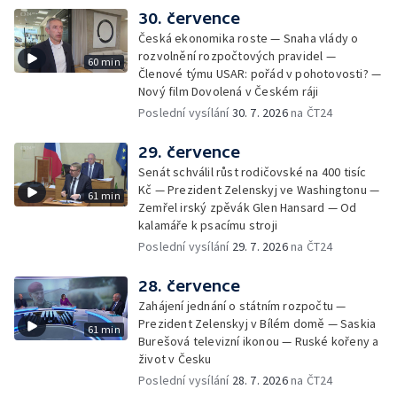
30. července
Česká ekonomika roste — Snaha vlády o
rozvolnění rozpočtových pravidel —
60 min
Členové týmu USAR: pořád v pohotovosti? —
Nový film Dovolená v Českém ráji
Poslední vysílání
30. 7. 2026
na ČT24
29. července
Senát schválil růst rodičovské na 400 tisíc
Kč — Prezident Zelenskyj ve Washingtonu —
61 min
Zemřel irský zpěvák Glen Hansard — Od
kalamáře k psacímu stroji
Poslední vysílání
29. 7. 2026
na ČT24
28. července
Zahájení jednání o státním rozpočtu —
Prezident Zelenskyj v Bílém domě — Saskia
61 min
Burešová televizní ikonou — Ruské kořeny a
život v Česku
Poslední vysílání
28. 7. 2026
na ČT24