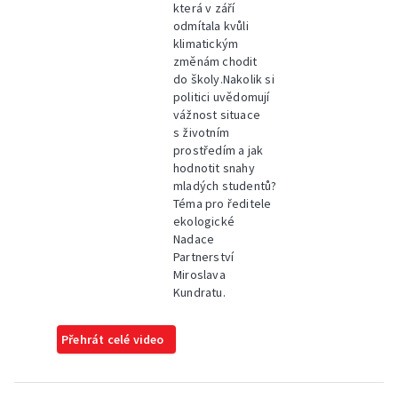
která v září
odmítala kvůli
klimatickým
změnám chodit
do školy.Nakolik si
politici uvědomují
vážnost situace
s životním
prostředím a jak
hodnotit snahy
mladých studentů?
Téma pro ředitele
ekologické
Nadace
Partnerství
Miroslava
Kundratu.
Přehrát celé video