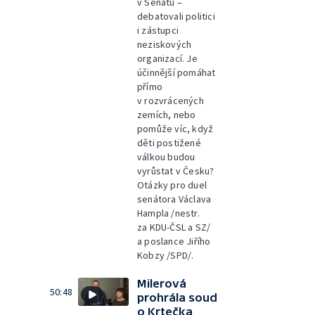
v Senátu –
debatovali politici
i zástupci
neziskových
organizací. Je
účinnější pomáhat
přímo
v rozvrácených
zemích, nebo
pomůže víc, když
děti postižené
válkou budou
vyrůstat v Česku?
Otázky pro duel
senátora Václava
Hampla /nestr.
za KDU-ČSL a SZ/
a poslance Jiřího
Kobzy /SPD/.
Milerová
50:48
prohrála soud
o Krtečka