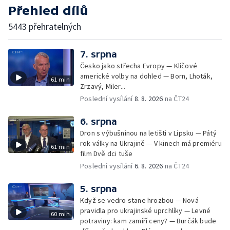
Přehled dílů
5443 přehratelných
7. srpna
Česko jako střecha Evropy — Klíčové
americké volby na dohled — Born, Lhoták,
61 min
Zrzavý, Miler...
Poslední vysílání
8. 8. 2026
na ČT24
6. srpna
Dron s výbušninou na letišti v Lipsku — Pátý
rok války na Ukrajině — V kinech má premiéru
61 min
film Dvě dci tuše
Poslední vysílání
6. 8. 2026
na ČT24
5. srpna
Když se vedro stane hrozbou — Nová
pravidla pro ukrajinské uprchlíky — Levné
60 min
potraviny: kam zamíří ceny? — Burčák bude