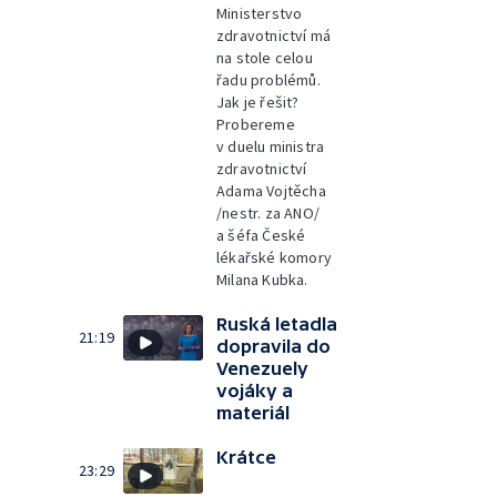
Ministerstvo
zdravotnictví má
na stole celou
řadu problémů.
Jak je řešit?
Probereme
v duelu ministra
zdravotnictví
Adama Vojtěcha
/nestr. za ANO/
a šéfa České
lékařské komory
Milana Kubka.
Ruská letadla
21:19
dopravila do
Venezuely
vojáky a
materiál
Krátce
23:29