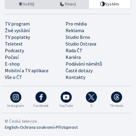
Světlý
Tmavý
Systém
TV program
Pro média
Živé vysílání
Reklama
TV poplatky
Studio Brno
Teletext
Studio Ostrava
Podcasty
Rada ČT
Počasí
Kariéra
E-shop
Podávání námětů
Mobilní a TV aplikace
Časté dotazy
Vše o ČT
Kontakty
Instagram
Facebook
YouTube
X
Threads
© Česká televize
•
•
English
Ochrana soukromí
Přístupnost