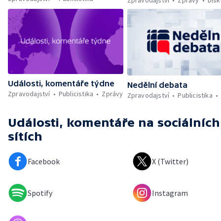
Zpravodajství
Zprávy
Dis
Události, komentáře týdne
Nedělní debata
Zpravodajství
Publicistika
Zprávy
Zpravodajství
Publicistika
Události, komentáře
na sociálních
sítích
Facebook
X (Twitter)
Spotify
Instagram