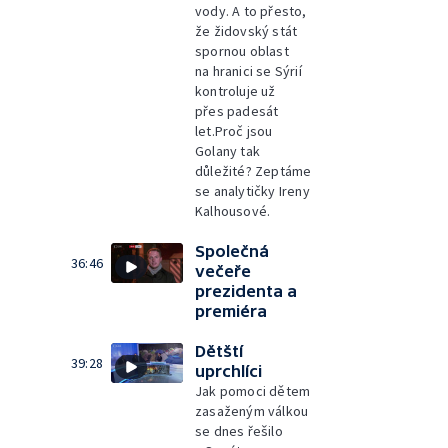
vody. A to přesto,
že židovský stát
spornou oblast
na hranici se Sýrií
kontroluje už
přes padesát
let.Proč jsou
Golany tak
důležité? Zeptáme
se analytičky Ireny
Kalhousové.
Společná
36:46
večeře
prezidenta a
premiéra
Dětští
39:28
uprchlíci
Jak pomoci dětem
zasaženým válkou
se dnes řešilo