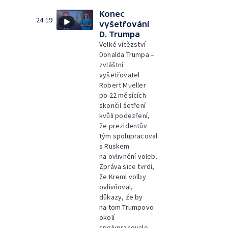
Konec
24:19
vyšetřování
D. Trumpa
Velké vítězství
Donalda Trumpa –
zvláštní
vyšetřovatel
Robert Mueller
po 22 měsících
skončil šetření
kvůli podezření,
že prezidentův
tým spolupracoval
s Ruskem
na ovlivnění voleb.
Zpráva sice tvrdí,
že Kreml volby
ovlivňoval,
důkazy, že by
na tom Trumpovo
okolí
spolupracovalo,