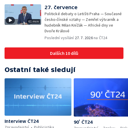
27. července
Politické debaty o Letišti Praha — Současné
česko-čínské vztahy — Zemřel výtvarník a
61 min
hudebník Milan Knížák — Africké dny ve
Dvoře Králové
Poslední vysílání
27. 7. 2026
na ČT24
Dalších 10 dílů
Ostatní také sledují
Interview ČT24
90’ ČT24
Zpravodajství
Publicistika