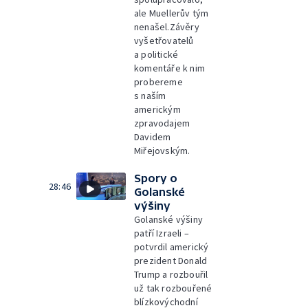
ale Muellerův tým
nenašel.Závěry
vyšetřovatelů
a politické
komentáře k nim
probereme
s naším
americkým
zpravodajem
Davidem
Miřejovským.
Spory o
28:46
Golanské
výšiny
Golanské výšiny
patří Izraeli –
potvrdil americký
prezident Donald
Trump a rozbouřil
už tak rozbouřené
blízkovýchodní