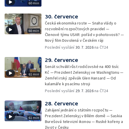
60 min
30. července
Česká ekonomika roste — Snaha vlády o
rozvolnění rozpočtových pravidel —
60 min
Členové týmu USAR: pořád v pohotovosti? —
Nový film Dovolená v Českém ráji
Poslední vysílání
30. 7. 2026
na ČT24
29. července
Senát schválil růst rodičovské na 400 tisíc
Kč — Prezident Zelenskyj ve Washingtonu —
61 min
Zemřel irský zpěvák Glen Hansard — Od
kalamáře k psacímu stroji
Poslední vysílání
29. 7. 2026
na ČT24
28. července
Zahájení jednání o státním rozpočtu —
Prezident Zelenskyj v Bílém domě — Saskia
61 min
Burešová televizní ikonou — Ruské kořeny a
život v Česku