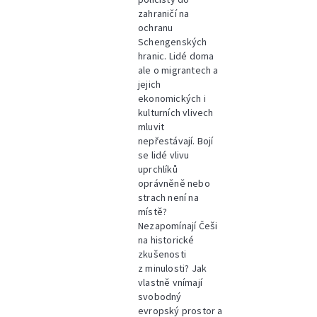
zahraničí na
ochranu
Schengenských
hranic. Lidé doma
ale o migrantech a
jejich
ekonomických i
kulturních vlivech
mluvit
nepřestávají. Bojí
se lidé vlivu
uprchlíků
oprávněně nebo
strach není na
místě?
Nezapomínají Češi
na historické
zkušenosti
z minulosti? Jak
vlastně vnímají
svobodný
evropský prostor a