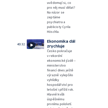
uvědomují si, co
pro něj musí dělat?
Na názor se
zeptáme
psychiatra a
publicisty Cyrila
Höschla.
Ekonomika dál
40:32
zrychluje
Česko pokračuje
v rekordní
ekonomické jízdě –
ministerstvo
financí dnes ještě
výrazně vylepšilo
vyhlídky
hospodářství pro
letošní i příští rok.
Hlavně kvůli
úspěšnému
prvnímu pololetí.