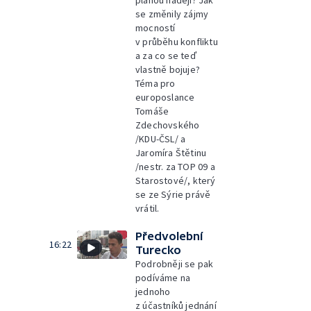
planou naději? Jak
se změnily zájmy
mocností
v průběhu konfliktu
a za co se teď
vlastně bojuje?
Téma pro
europoslance
Tomáše
Zdechovského
/KDU-ČSL/ a
Jaromíra Štětinu
/nestr. za TOP 09 a
Starostové/, který
se ze Sýrie právě
vrátil.
Předvolební
16:22
Turecko
Podrobněji se pak
podíváme na
jednoho
z účastníků jednání