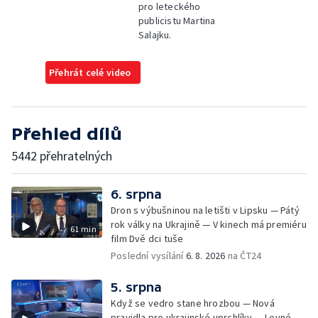
pro leteckého
publicistu Martina
Salajku.
Přehrát celé video
Přehled dílů
5442 přehratelných
6. srpna
Dron s výbušninou na letišti v Lipsku — Pátý
rok války na Ukrajině — V kinech má premiéru
61 min
film Dvě dci tuše
Poslední vysílání
6. 8. 2026
na ČT24
5. srpna
Když se vedro stane hrozbou — Nová
pravidla pro ukrajinské uprchlíky — Levné