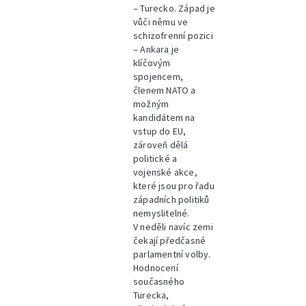
– Turecko. Západ je
vůči němu ve
schizofrenní pozici
– Ankara je
klíčovým
spojencem,
členem NATO a
možným
kandidátem na
vstup do EU,
zároveň dělá
politické a
vojenské akce,
které jsou pro řadu
západních politiků
nemyslitelné.
V neděli navíc zemi
čekají předčasné
parlamentní volby.
Hodnocení
současného
Turecka,