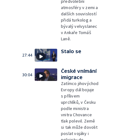
předvolební
atmosféry v zemi a
dalších souvislostí
přidá turkolog a
bývalý velvyslanec
v Ankaře Tomáš
Laně.
Stalo se
27:44
České vnímání
30:04
imigrace
Zatímco jihovýchod
Evropy dál bojuje
s přílivem
uprchlíků, v Česku
podle ministra
vnitra Chovance
tlak polevil. Země
si tak může dovolit
poslat vojáky i
policisty do