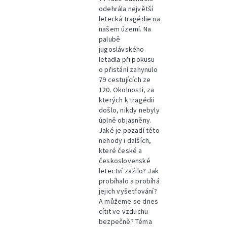
odehrála největší
letecká tragédie na
našem území. Na
palubě
jugoslávského
letadla při pokusu
o přistání zahynulo
79 cestujících ze
120. Okolnosti, za
kterých k tragédii
došlo, nikdy nebyly
úplně objasněny.
Jaké je pozadí této
nehody i dalších,
které české a
československé
letectví zažilo? Jak
probíhalo a probíhá
jejich vyšetřování?
A můžeme se dnes
cítit ve vzduchu
bezpečně? Téma