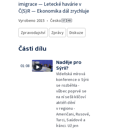
imigrace — Letecké havárie v
Č(S)R — Ekonomika dál zrychluje
Vyrobeno
2015
•
Česko
Zpravodajství
Zprávy
Diskuze
Části dílu
Naděje pro
01:08
Sýrii?
Vídeňská mírová
konference o Sýrii
se rozběhla -
vůbec poprvé se
na ní sešli klíčoví
aktéři dění
v regionu -
Američani, Rusové,
Turci, Saúdové a
Íránci. Už jen