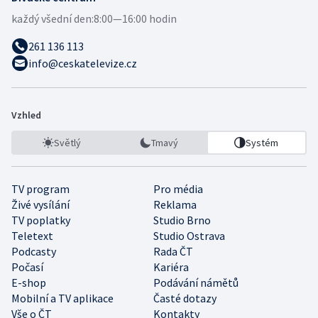
každý všední den:
8:00—16:00 hodin
261 136 113
info@ceskatelevize.cz
Vzhled
Světlý
Tmavý
Systém
TV program
Pro média
Živé vysílání
Reklama
TV poplatky
Studio Brno
Teletext
Studio Ostrava
Podcasty
Rada ČT
Počasí
Kariéra
E-shop
Podávání námětů
Mobilní a TV aplikace
Časté dotazy
Vše o ČT
Kontakty