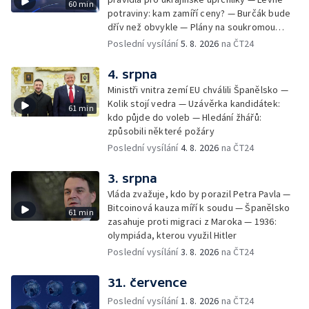
60 min
potraviny: kam zamíří ceny? — Burčák bude
dřív než obvykle — Plány na soukromou
orbitální stanici
Poslední vysílání
5. 8. 2026
na ČT24
4. srpna
Ministři vnitra zemí EU chválili Španělsko —
Kolik stojí vedra — Uzávěrka kandidátek:
61 min
kdo půjde do voleb — Hledání žhářů:
způsobili některé požáry
Poslední vysílání
4. 8. 2026
na ČT24
3. srpna
Vláda zvažuje, kdo by porazil Petra Pavla —
Bitcoinová kauza míří k soudu — Španělsko
61 min
zasahuje proti migraci z Maroka — 1936:
olympiáda, kterou využil Hitler
Poslední vysílání
3. 8. 2026
na ČT24
31. července
Poslední vysílání
1. 8. 2026
na ČT24