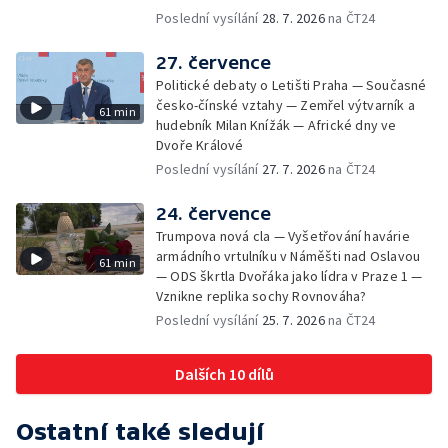
Poslední vysílání
28. 7. 2026
na ČT24
27. července
Politické debaty o Letišti Praha — Současné
česko-čínské vztahy — Zemřel výtvarník a
61 min
hudebník Milan Knížák — Africké dny ve
Dvoře Králové
Poslední vysílání
27. 7. 2026
na ČT24
24. července
Trumpova nová cla — Vyšetřování havárie
armádního vrtulníku v Náměšti nad Oslavou
61 min
— ODS škrtla Dvořáka jako lídra v Praze 1 —
Vznikne replika sochy Rovnováha?
Poslední vysílání
25. 7. 2026
na ČT24
Dalších 10 dílů
Ostatní také sledují