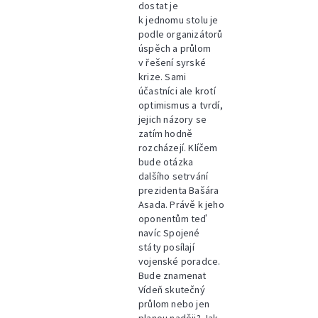
dostat je
k jednomu stolu je
podle organizátorů
úspěch a průlom
v řešení syrské
krize. Sami
účastníci ale krotí
optimismus a tvrdí,
jejich názory se
zatím hodně
rozcházejí. Klíčem
bude otázka
dalšího setrvání
prezidenta Bašára
Asada. Právě k jeho
oponentům teď
navíc Spojené
státy posílají
vojenské poradce.
Bude znamenat
Vídeň skutečný
průlom nebo jen