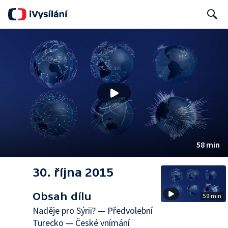
Search
58 min
30. října 2015
Obsah dílu
59 min
Naděje pro Sýrii? — Předvolební
Turecko — České vnímání