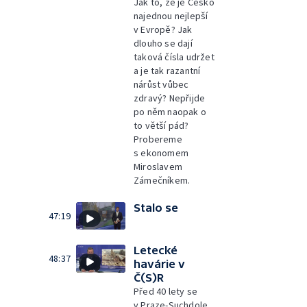
Jak to, že je Česko
najednou nejlepší
v Evropě? Jak
dlouho se dají
taková čísla udržet
a je tak razantní
nárůst vůbec
zdravý? Nepřijde
po něm naopak o
to větší pád?
Probereme
s ekonomem
Miroslavem
Zámečníkem.
Stalo se
47:19
Letecké
48:37
havárie v
Č(S)R
Před 40 lety se
v Praze-Suchdole