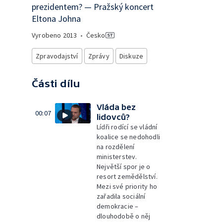
prezidentem? — Pražský koncert
Eltona Johna
Vyrobeno
2013
•
Česko
Zpravodajství
Zprávy
Diskuze
Části dílu
Vláda bez
00:07
lidovců?
Lídři rodící se vládní
koalice se nedohodli
na rozdělení
ministerstev.
Největší spor je o
resort zemědělství.
Mezi své priority ho
zařadila sociální
demokracie –
dlouhodobě o něj