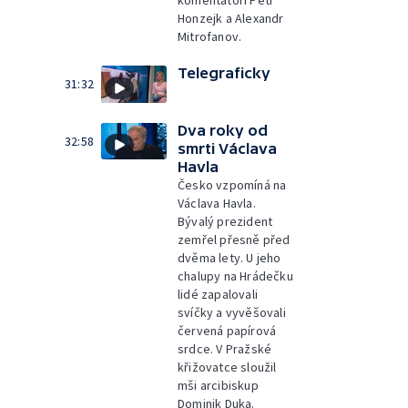
komentátoři Petr
Honzejk a Alexandr
Mitrofanov.
Telegraficky
31:32
Dva roky od
32:58
smrti Václava
Havla
Česko vzpomíná na
Václava Havla.
Bývalý prezident
zemřel přesně před
dvěma lety. U jeho
chalupy na Hrádečku
lidé zapalovali
svíčky a vyvěšovali
červená papírová
srdce. V Pražské
křižovatce sloužil
mši arcibiskup
Dominik Duka.