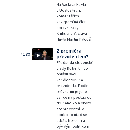
Na Václava Havla
v Událostech,
komentářích
zavzpomíná člen
správní rady
Knihovny Václava
Havla Martin Palouš.
Z premiéra
42:30
prezidentem?
Předseda slovenské
vlády Robert Fico
ohlásil svou
kandidaturu na
prezidenta. Podle
průzkumů je jeho
šance na postup do
druhého kola skoro
stoprocentní. V
souboji o úřad se
utká s hercem a
bývalým politikem