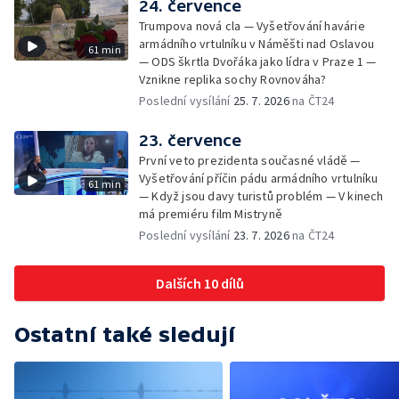
24. července
Trumpova nová cla — Vyšetřování havárie
armádního vrtulníku v Náměšti nad Oslavou
61 min
— ODS škrtla Dvořáka jako lídra v Praze 1 —
Vznikne replika sochy Rovnováha?
Poslední vysílání
25. 7. 2026
na ČT24
23. července
První veto prezidenta současné vládě —
Vyšetřování příčin pádu armádního vrtulníku
61 min
— Když jsou davy turistů problém — V kinech
má premiéru film Mistryně
Poslední vysílání
23. 7. 2026
na ČT24
Dalších 10 dílů
Ostatní také sledují