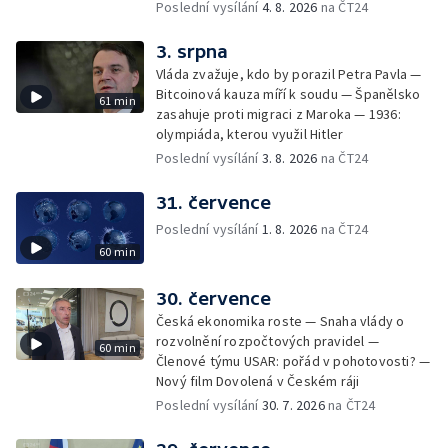
Poslední vysílání
4. 8. 2026
na ČT24
3. srpna
Vláda zvažuje, kdo by porazil Petra Pavla —
Bitcoinová kauza míří k soudu — Španělsko
61 min
zasahuje proti migraci z Maroka — 1936:
olympiáda, kterou využil Hitler
Poslední vysílání
3. 8. 2026
na ČT24
31. července
Poslední vysílání
1. 8. 2026
na ČT24
60 min
30. července
Česká ekonomika roste — Snaha vlády o
rozvolnění rozpočtových pravidel —
60 min
Členové týmu USAR: pořád v pohotovosti? —
Nový film Dovolená v Českém ráji
Poslední vysílání
30. 7. 2026
na ČT24