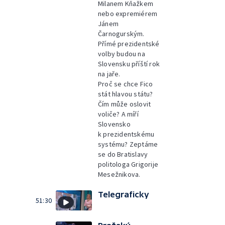
Milanem Kňažkem
nebo expremiérem
Jánem
Čarnogurským.
Přímé prezidentské
volby budou na
Slovensku příští rok
na jaře.
Proč se chce Fico
stát hlavou státu?
Čím může oslovit
voliče? A míří
Slovensko
k prezidentskému
systému? Zeptáme
se do Bratislavy
politologa Grigorije
Mesežnikova.
Telegraficky
51:30