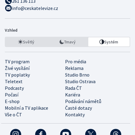
261 136 113
info@ceskatelevize.cz
Vzhled
Světlý
Tmavý
Systém
TV program
Pro média
Živé vysílání
Reklama
TV poplatky
Studio Brno
Teletext
Studio Ostrava
Podcasty
Rada ČT
Počasí
Kariéra
E-shop
Podávání námětů
Mobilní a TV aplikace
Časté dotazy
Vše o ČT
Kontakty