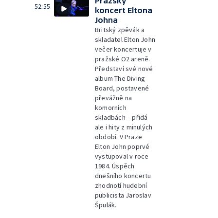
Pražský
52:55
koncert Eltona
Johna
Britský zpěvák a
skladatel Elton John
večer koncertuje v
pražské O2 areně.
Představí své nové
album The Diving
Board, postavené
převážně na
komorních
skladbách – přidá
ale i hity z minulých
období. V Praze
Elton John poprvé
vystupoval v roce
1984. Úspěch
dnešního koncertu
zhodnotí hudební
publicista Jaroslav
Špulák.