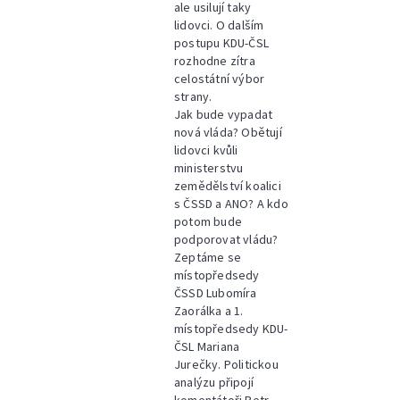
ale usilují taky
lidovci. O dalším
postupu KDU-ČSL
rozhodne zítra
celostátní výbor
strany.
Jak bude vypadat
nová vláda? Obětují
lidovci kvůli
ministerstvu
zemědělství koalici
s ČSSD a ANO? A kdo
potom bude
podporovat vládu?
Zeptáme se
místopředsedy
ČSSD Lubomíra
Zaorálka a 1.
místopředsedy KDU-
ČSL Mariana
Jurečky. Politickou
analýzu připojí