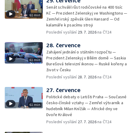
29. července
Senát schválil růst rodičovské na 400 tisíc
Kč — Prezident Zelenskyj ve Washingtonu —
61 min
Zemřel irský zpěvák Glen Hansard — Od
kalamáře k psacímu stroji
Poslední vysílání
29. 7. 2026
na ČT24
28. července
Zahájení jednání o státním rozpočtu —
Prezident Zelenskyj v Bílém domě — Saskia
61 min
Burešová televizní ikonou — Ruské kořeny a
život v Česku
Poslední vysílání
28. 7. 2026
na ČT24
27. července
Politické debaty o Letišti Praha — Současné
česko-čínské vztahy — Zemřel výtvarník a
61 min
hudebník Milan Knížák — Africké dny ve
Dvoře Králové
Poslední vysílání
27. 7. 2026
na ČT24