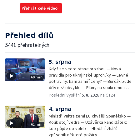
Přehrát celé video
Přehled dílů
5441 přehratelných
5. srpna
Když se vedro stane hrozbou — Nová
pravidla pro ukrajinské uprchlíky — Levné
60 min
potraviny: kam zamíří ceny? — Burčák bude
dřív než obvykle — Plány na soukromou
orbitální stanici
Poslední vysílání
5. 8. 2026
na ČT24
4. srpna
Ministři vnitra zemí EU chválili Španělsko —
Kolik stojí vedra — Uzávěrka kandidátek:
61 min
kdo půjde do voleb — Hledání žhářů:
způsobili některé požáry