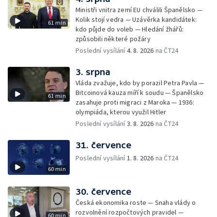
Ministři vnitra zemí EU chválili Španělsko —
Kolik stojí vedra — Uzávěrka kandidátek:
61 min
kdo půjde do voleb — Hledání žhářů:
způsobili některé požáry
Poslední vysílání
4. 8. 2026
na ČT24
3. srpna
Vláda zvažuje, kdo by porazil Petra Pavla —
Bitcoinová kauza míří k soudu — Španělsko
61 min
zasahuje proti migraci z Maroka — 1936:
olympiáda, kterou využil Hitler
Poslední vysílání
3. 8. 2026
na ČT24
31. července
Poslední vysílání
1. 8. 2026
na ČT24
60 min
30. července
Česká ekonomika roste — Snaha vlády o
rozvolnění rozpočtových pravidel —
60 min