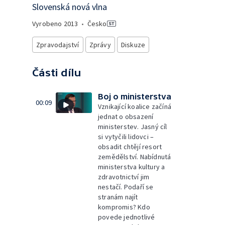
Slovenská nová vlna
Vyrobeno
2013
•
Česko
Zpravodajství
Zprávy
Diskuze
Části dílu
Boj o ministerstva
00:09
Vznikající koalice začíná
jednat o obsazení
ministerstev. Jasný cíl
si vytyčili lidovci –
obsadit chtějí resort
zemědělství. Nabídnutá
ministerstva kultury a
zdravotnictví jim
nestačí. Podaří se
stranám najít
kompromis? Kdo
povede jednotlivé