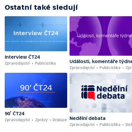
Ostatní také sledují
Interview ČT24
Události, komentáře týdn
Zpravodajství
Publicistika
Zpravodajství
Publicistika
Zpr
90’ ČT24
Nedělní debata
Zpravodajství
Zprávy
Diskuze
Zpravodajství
Publicistika
Dis