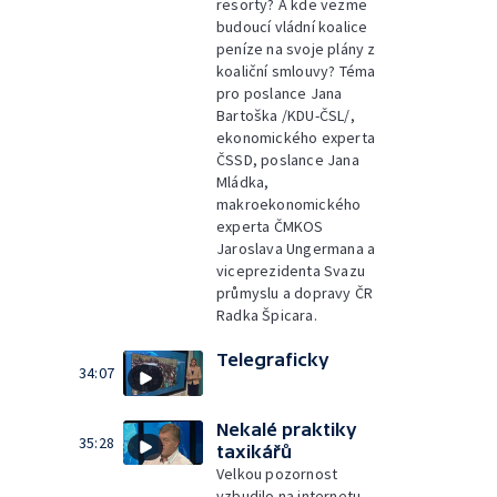
resorty? A kde vezme
budoucí vládní koalice
peníze na svoje plány z
koaliční smlouvy? Téma
pro poslance Jana
Bartoška /KDU-ČSL/,
ekonomického experta
ČSSD, poslance Jana
Mládka,
makroekonomického
experta ČMKOS
Jaroslava Ungermana a
viceprezidenta Svazu
průmyslu a dopravy ČR
Radka Špicara.
Telegraficky
34:07
Nekalé praktiky
35:28
taxikářů
Velkou pozornost
vzbudilo na internetu