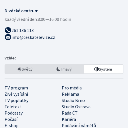
Divácké centrum
každý všední den:
8:00—16:00 hodin
261 136 113
info@ceskatelevize.cz
Vzhled
Světlý
Tmavý
Systém
TV program
Pro média
Živé vysílání
Reklama
TV poplatky
Studio Brno
Teletext
Studio Ostrava
Podcasty
Rada ČT
Počasí
Kariéra
E-shop
Podávání námětů