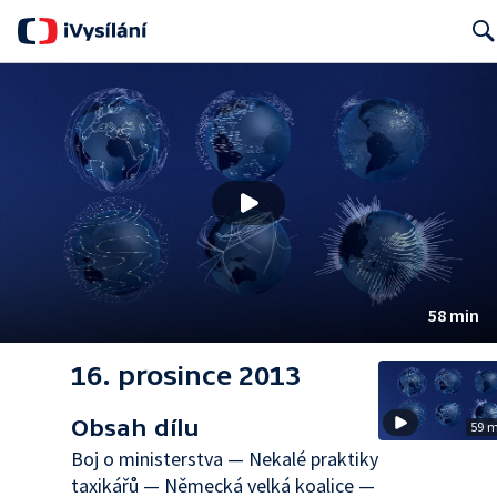
Searc
58 min
16. prosince 2013
Obsah dílu
59 
Boj o ministerstva — Nekalé praktiky
taxikářů — Německá velká koalice —