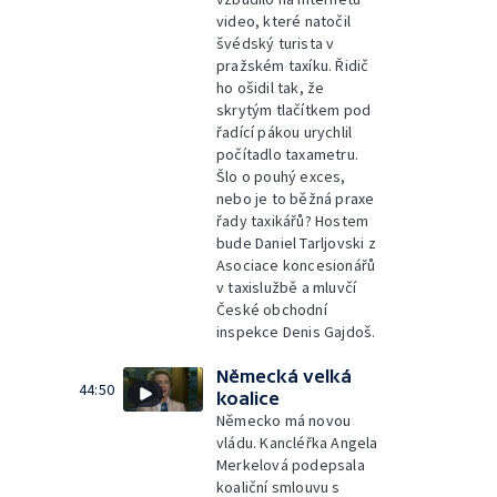
video, které natočil
švédský turista v
pražském taxíku. Řidič
ho ošidil tak, že
skrytým tlačítkem pod
řadící pákou urychlil
počítadlo taxametru.
Šlo o pouhý exces,
nebo je to běžná praxe
řady taxikářů? Hostem
bude Daniel Tarljovski z
Asociace koncesionářů
v taxislužbě a mluvčí
České obchodní
inspekce Denis Gajdoš.
Německá velká
44:50
koalice
Německo má novou
vládu. Kancléřka Angela
Merkelová podepsala
koaliční smlouvu s