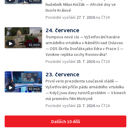
61 min
hudebník Milan Knížák — Africké dny ve
Dvoře Králové
Poslední vysílání
27. 7. 2026
na ČT24
24. července
Trumpova nová cla — Vyšetřování havárie
armádního vrtulníku v Náměšti nad Oslavou
61 min
— ODS škrtla Dvořáka jako lídra v Praze 1 —
Vznikne replika sochy Rovnováha?
Poslední vysílání
25. 7. 2026
na ČT24
23. července
První veto prezidenta současné vládě —
Vyšetřování příčin pádu armádního vrtulníku
61 min
— Když jsou davy turistů problém — V kinech
má premiéru film Mistryně
Poslední vysílání
23. 7. 2026
na ČT24
Dalších 10 dílů