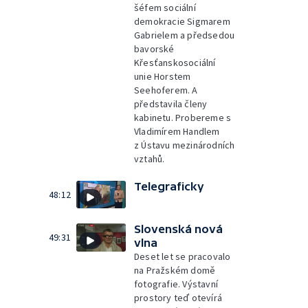
šéfem sociální
demokracie Sigmarem
Gabrielem a předsedou
bavorské
Křesťanskosociální
unie Horstem
Seehoferem. A
představila členy
kabinetu. Probereme s
Vladimírem Handlem
z Ústavu mezinárodních
vztahů.
Telegraficky
48:12
Slovenská nová
49:31
vlna
Deset let se pracovalo
na Pražském domě
fotografie. Výstavní
prostory teď otevírá