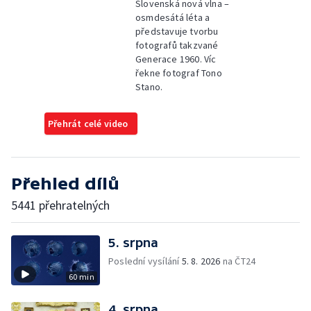
Slovenská nová vlna –
osmdesátá léta a
představuje tvorbu
fotografů takzvané
Generace 1960. Víc
řekne fotograf Tono
Stano.
Přehrát celé video
Přehled dílů
5441 přehratelných
5. srpna
Poslední vysílání
5. 8. 2026
na ČT24
60 min
4. srpna