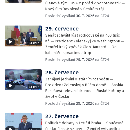
Členové týmu USAR: pořád v pohotovosti? —
Nový film Dovolená v Českém ráji
Poslední vysílání
30. 7. 2026
na ČT24
29. července
Senát schválil růst rodičovské na 400 tisíc
Kč — Prezident Zelenskyj ve Washingtonu —
61 min
Zemřel irský zpěvák Glen Hansard — Od
kalamáře k psacímu stroji
Poslední vysílání
29. 7. 2026
na ČT24
28. července
Zahájení jednání o státním rozpočtu —
Prezident Zelenskyj v Bílém domě — Saskia
61 min
Burešová televizní ikonou — Ruské kořeny a
život v Česku
Poslední vysílání
28. 7. 2026
na ČT24
27. července
Politické debaty o Letišti Praha — Současné
česko-čínské vztahy — Zemřel výtvarník a