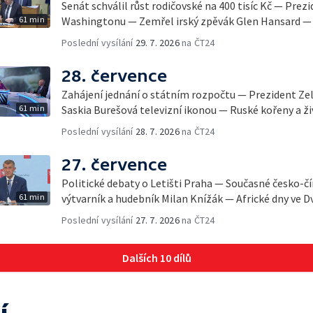
Senát schválil růst rodičovské na 400 tisíc Kč — Prez
61 min
Washingtonu — Zemřel irský zpěvák Glen Hansard — 
Poslední vysílání
29. 7. 2026
na ČT24
28. července
Zahájení jednání o státním rozpočtu — Prezident Ze
61 min
Saskia Burešová televizní ikonou — Ruské kořeny a ži
Poslední vysílání
28. 7. 2026
na ČT24
27. července
Politické debaty o Letišti Praha — Současné česko-č
61 min
výtvarník a hudebník Milan Knížák — Africké dny ve D
Poslední vysílání
27. 7. 2026
na ČT24
Dalších 10 dílů