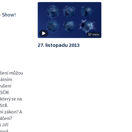
 — Show!
57 min
27. listopadu 2013
rušení můžou
iálním
rušení
KSČM.
který se na
 StB.
ční zákon? A
ědčení?
 Jiří
rová,