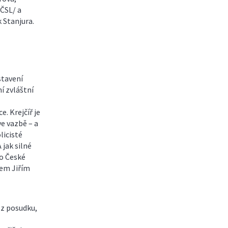
ČSL/ a
 Stanjura.
stavení
ní zvláštní
. Krejčíř je
ve vazbě – a
licisté
 jak silné
do České
rem Jiřím
 z posudku,