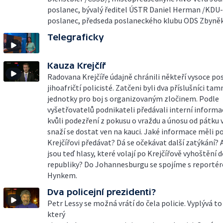
poslanec, bývalý ředitel ÚSTR Daniel Herman /KDU-
poslanec, předseda poslaneckého klubu ODS Zbyněk
Telegraficky
Kauza Krejčíř
Radovana Krejčíře údajně chránili někteří vysoce po
jihoafričtí policisté. Zatčeni byli dva příslušníci tam
jednotky pro boj s organizovaným zločinem. Podle
vyšetřovatelů podnikateli předávali interní informace
kvůli podezření z pokusu o vraždu a únosu od pátku 
snaží se dostat ven na kauci. Jaké informace měli po
Krejčířovi předávat? Dá se očekávat další zatýkání? A
jsou teď hlasy, které volají po Krejčířově vyhoštění 
republiky? Do Johannesburgu se spojíme s reporté
Hynkem.
Dva policejní prezidenti?
Petr Lessy se možná vrátí do čela policie. Vyplývá to
který