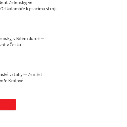
ident Zelenskyj ve
Od kalamáře k psacímu stroji
lenskyj v Bílém domě —
vot v Česku
ínské vztahy — Zemřel
voře Králové