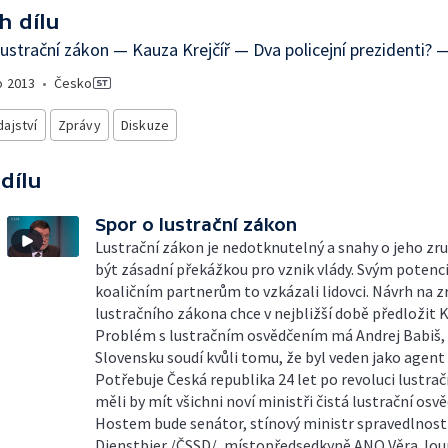
h dílu
lustrační zákon — Kauza Krejčíř — Dva policejní prezidenti?
o
2013
•
Česko
ajství
Zprávy
Diskuze
 dílu
Spor o lustrační zákon
Lustrační zákon je nedotknutelný a snahy o jeho z
být zásadní překážkou pro vznik vlády. Svým potenc
koaličním partnerům to vzkázali lidovci. Návrh na z
lustračního zákona chce v nejbližší době předložit 
Problém s lustračním osvědčením má Andrej Babiš, 
Slovensku soudí kvůli tomu, že byl veden jako agent
Potřebuje Česká republika 24 let po revoluci lustra
měli by mít všichni noví ministři čistá lustrační osv
Hostem bude senátor, stínový ministr spravedlnosti
Dienstbier /ČSSD/, místopředsedkyně ANO Věra Jou