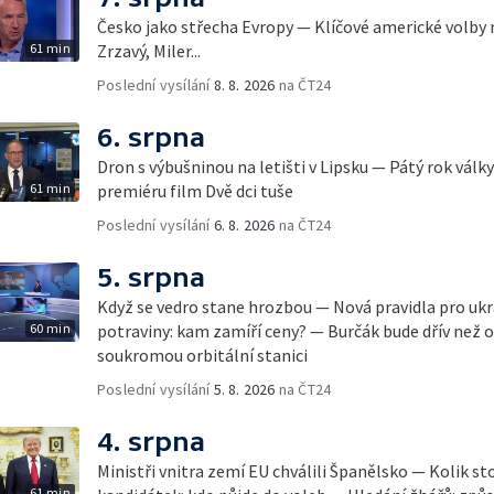
Česko jako střecha Evropy — Klíčové americké volby 
61 min
Zrzavý, Miler...
Poslední vysílání
8. 8. 2026
na ČT24
6. srpna
Dron s výbušninou na letišti v Lipsku — Pátý rok válk
61 min
premiéru film Dvě dci tuše
Poslední vysílání
6. 8. 2026
na ČT24
5. srpna
Když se vedro stane hrozbou — Nová pravidla pro ukr
60 min
potraviny: kam zamíří ceny? — Burčák bude dřív než 
soukromou orbitální stanici
Poslední vysílání
5. 8. 2026
na ČT24
4. srpna
Ministři vnitra zemí EU chválili Španělsko — Kolik st
61 min