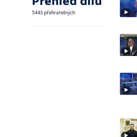
Přehled dílů
5443 přehratelných