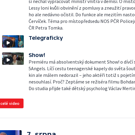
si nechal vypracovat ministr vnitra v demisi. O místo
Lessy loni kvůli obvinění z pomluvy a zneužití prav
ho ale nedávno očistil. Do funkce ale mezitím nasto
Červíček. Téma pro místopředsedu NOS PČR Policej
ČR Petra Tomka.
Telegraficky
Show!
Premiéru má absolventský dokument Show! o dívčí 
5Angels. Líčí cestu teenagerské kapely do světa šou
kin ale málem nedorazil – jeho aktéři totiž s pojetí
nesouhlasí. Proč? Zeptáme se režiséra filmu Bohda
Do studia přijde také dětský psycholog Václav Merti
 celé video
7. srpna