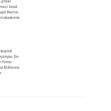
 přišel
omoci. Soud
upil Martin
ní akademie
skupině
byznysu. Do
m filmu
na Bláhovce.
n.