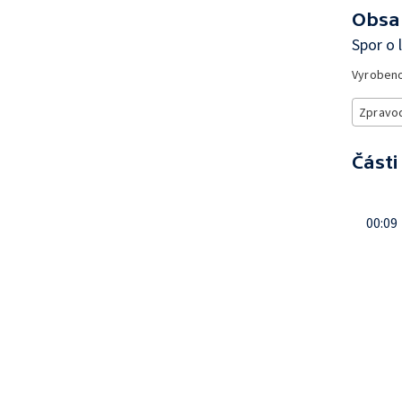
Obsa
Spor o 
Vyroben
Zpravod
Části
00:09