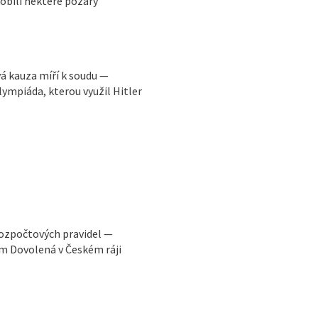
obili některé požáry
vá kauza míří k soudu —
ympiáda, kterou využil Hitler
rozpočtových pravidel —
m Dovolená v Českém ráji