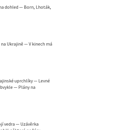
na dohled — Born, Lhoták,
y na Ukrajině — V kinech má
ajinské uprchlíky — Levné
obvykle — Plány na
ojí vedra — Uzávěrka