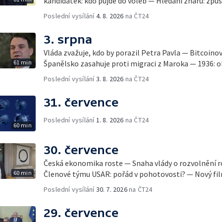
kandidátek: kdo půjde do voleb — Hledání žhářů: způs
Poslední vysílání
4. 8. 2026
na ČT24
3. srpna
Vláda zvažuje, kdo by porazil Petra Pavla — Bitcoino
61 min
Španělsko zasahuje proti migraci z Maroka — 1936: ol
Poslední vysílání
3. 8. 2026
na ČT24
31. července
Poslední vysílání
1. 8. 2026
na ČT24
60 min
30. července
Česká ekonomika roste — Snaha vlády o rozvolnění 
60 min
Členové týmu USAR: pořád v pohotovosti? — Nový fil
Poslední vysílání
30. 7. 2026
na ČT24
29. července