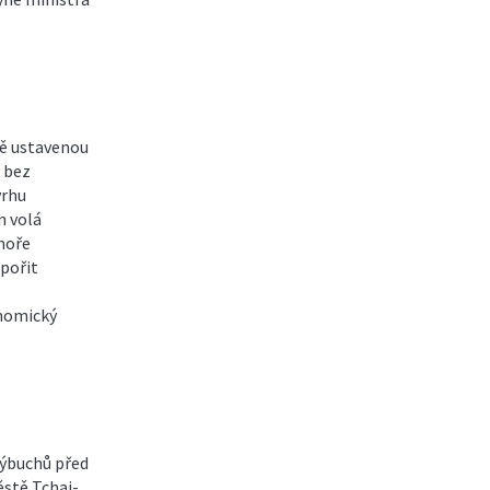
vě ustavenou
 bez
vrhu
n volá
omoře
dpořit
nomický
výbuchů před
stě Tchaj-