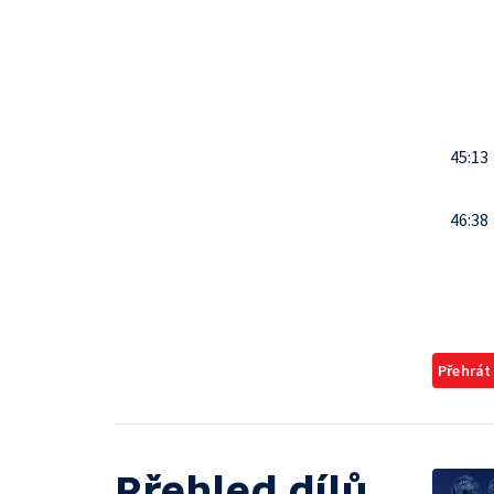
45:13
46:38
Přehrát
Přehled dílů