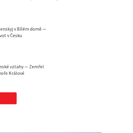
lenskyj v Bílém domě —
vot v Česku
ínské vztahy — Zemřel
voře Králové