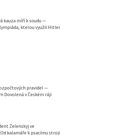
vá kauza míří k soudu —
ympiáda, kterou využil Hitler
rozpočtových pravidel —
m Dovolená v Českém ráji
ident Zelenskyj ve
Od kalamáře k psacímu stroji