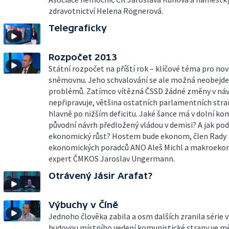
zdravotnictví Helena Rögnerová.
Telegraficky
Rozpočet 2013
Státní rozpočet na příští rok – klíčové téma pro no
sněmovnu. Jeho schvalování se ale možná neobejde
problémů. Zatímco vítězná ČSSD žádné změny v ná
nepřipravuje, většina ostatních parlamentních stra
hlavně po nižším deficitu. Jaké šance má v dolní k
původní návrh předložený vládou v demisi? A jak po
ekonomický růst? Hostem bude ekonom, člen Rady
ekonomických poradců ANO Aleš Michl a makroeko
expert ČMKOS Jaroslav Ungermann.
Otrávený Jásir Arafat?
Výbuchy v Číně
Jednoho člověka zabila a osm dalších zranila série 
budovou místního vedení komunistické strany ve mě