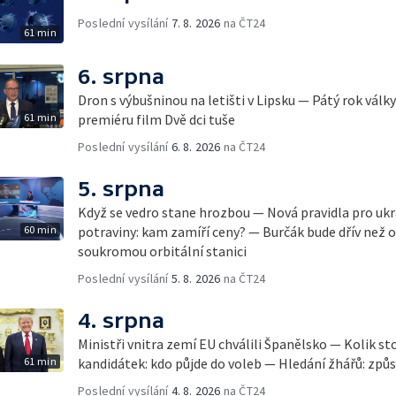
Poslední vysílání
7. 8. 2026
na ČT24
61 min
6. srpna
Dron s výbušninou na letišti v Lipsku — Pátý rok válk
61 min
premiéru film Dvě dci tuše
Poslední vysílání
6. 8. 2026
na ČT24
5. srpna
Když se vedro stane hrozbou — Nová pravidla pro ukr
60 min
potraviny: kam zamíří ceny? — Burčák bude dřív než 
soukromou orbitální stanici
Poslední vysílání
5. 8. 2026
na ČT24
4. srpna
Ministři vnitra zemí EU chválili Španělsko — Kolik st
61 min
kandidátek: kdo půjde do voleb — Hledání žhářů: způs
Poslední vysílání
4. 8. 2026
na ČT24