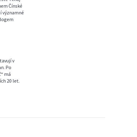
énem Čínské
ají významné
ologem
avují v
an. Po
ť“ má
ch 20 let.