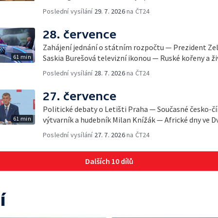
Poslední vysílání
29. 7. 2026
na ČT24
28. července
Zahájení jednání o státním rozpočtu — Prezident Ze
61 min
Saskia Burešová televizní ikonou — Ruské kořeny a ži
Poslední vysílání
28. 7. 2026
na ČT24
27. července
Politické debaty o Letišti Praha — Současné česko-č
61 min
výtvarník a hudebník Milan Knížák — Africké dny ve D
Poslední vysílání
27. 7. 2026
na ČT24
Dalších 10 dílů
í