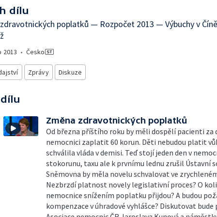
h dílu
zdravotnických poplatků — Rozpočet 2013 — Výbuchy v Čín
ž
o
2013
•
Česko
ajství
Zprávy
Diskuze
 dílu
Změna zdravotnických poplatků
Od března příštího roku by měli dospělí pacienti za 
nemocnici zaplatit 60 korun. Děti nebudou platit vů
schválila vláda v demisi. Teď stojí jeden den v nemoc
stokorunu, taxu ale k prvnímu lednu zrušil Ústavní s
Sněmovna by měla novelu schvalovat ve zrychleném 
Nezbrzdí platnost novely legislativní proces? O kol
nemocnice snížením poplatku přijdou? A budou po
kompenzace v úhradové vyhlášce? Diskutovat bude
Asociace nemocnic ČR Jaroslava Kunová a náměstk