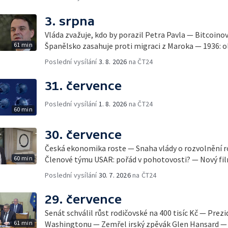
3. srpna
Vláda zvažuje, kdo by porazil Petra Pavla — Bitcoino
61 min
Španělsko zasahuje proti migraci z Maroka — 1936: ol
Poslední vysílání
3. 8. 2026
na ČT24
31. července
Poslední vysílání
1. 8. 2026
na ČT24
60 min
30. července
Česká ekonomika roste — Snaha vlády o rozvolnění 
60 min
Členové týmu USAR: pořád v pohotovosti? — Nový fil
Poslední vysílání
30. 7. 2026
na ČT24
29. července
Senát schválil růst rodičovské na 400 tisíc Kč — Prez
61 min
Washingtonu — Zemřel irský zpěvák Glen Hansard — 