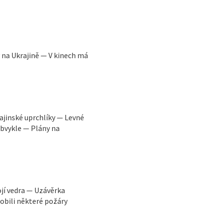
y na Ukrajině — V kinech má
ajinské uprchlíky — Levné
obvykle — Plány na
ojí vedra — Uzávěrka
obili některé požáry