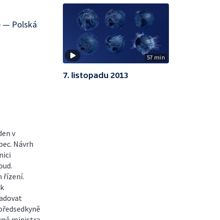
ě — Polská
57 min
7. listopadu 2013
den v
bec. Návrh
nici
oud.
řízení.
ik
žadovat
 předsedkyně
yně ministra