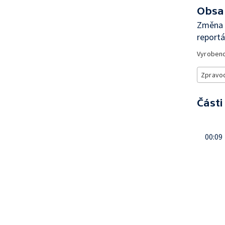
Obsa
Změna 
reportá
Vyroben
Zpravod
Části
00:09