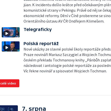
jüan. K incidentu došlo krátce před očekávaným pl
komunistické strany v Pekingu. Právě od něj se ček
ekonomické reformy. Dění v Číně probereme se sin
Orientálního ústavu AV ČR Ondřejem Klimešem.
Telegraficky
Polská reportáž
Nové ukázky ze slavné polské školy reportáže předst
Praze novináři Mariusz Szczygiel a Wojciech Tochm
českém překladu Tochmanovy knihy „Pánbůh zapla
následovat i antologie polské reportáže za poslední
Víc řekne novinář a spisovatel Wojciech Tochman.
 celé video
7. srpna