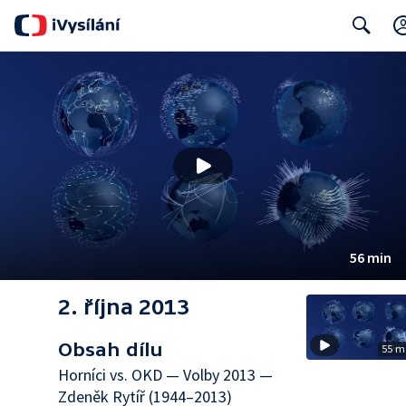
Search
56 min
2. října 2013
Obsah dílu
55 m
Horníci vs. OKD — Volby 2013 —
Zdeněk Rytíř (1944–2013)