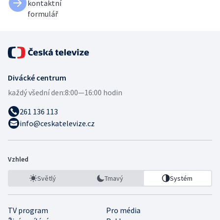
kontaktní
formulář
Divácké centrum
každý všední den:
8:00—16:00 hodin
261 136 113
info@ceskatelevize.cz
Vzhled
Světlý
Tmavý
Systém
TV program
Pro média