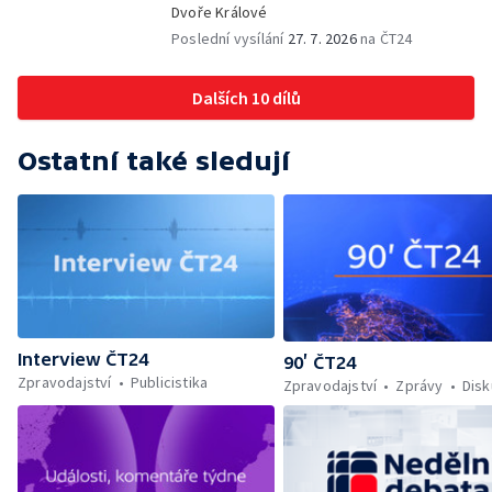
Dvoře Králové
Poslední vysílání
27. 7. 2026
na ČT24
Dalších 10 dílů
Ostatní také sledují
Interview ČT24
90’ ČT24
Zpravodajství
Publicistika
Zpravodajství
Zprávy
Dis