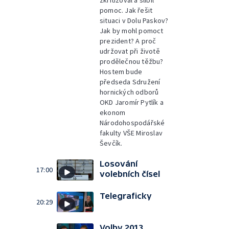
zkritizoval a slíbil
pomoc. Jak řešit
situaci v Dolu Paskov?
Jak by mohl pomoct
prezident? A proč
udržovat při životě
prodělečnou těžbu?
Hostem bude
předseda Sdružení
hornických odborů
OKD Jaromír Pytlík a
ekonom
Národohospodářské
fakulty VŠE Miroslav
Ševčík.
Losování
17:00
volebních čísel
Telegraficky
20:29
Volby 2013