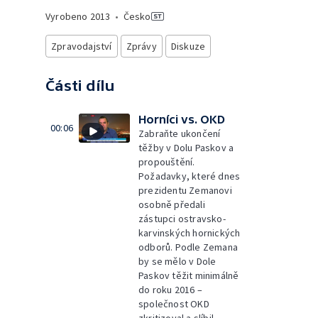
Vyrobeno
2013
•
Česko
Zpravodajství
Zprávy
Diskuze
Části dílu
Horníci vs. OKD
00:06
Zabraňte ukončení
těžby v Dolu Paskov a
propouštění.
Požadavky, které dnes
prezidentu Zemanovi
osobně předali
zástupci ostravsko-
karvinských hornických
odborů. Podle Zemana
by se mělo v Dole
Paskov těžit minimálně
do roku 2016 –
společnost OKD