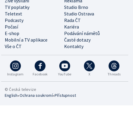
Živé vysílání
Reklama
TV poplatky
Studio Brno
Teletext
Studio Ostrava
Podcasty
Rada ČT
Počasí
Kariéra
E-shop
Podávání námětů
Mobilní a TV aplikace
Časté dotazy
Vše o ČT
Kontakty
Instagram
Facebook
YouTube
X
Threads
© Česká televize
•
•
English
Ochrana soukromí
Přístupnost