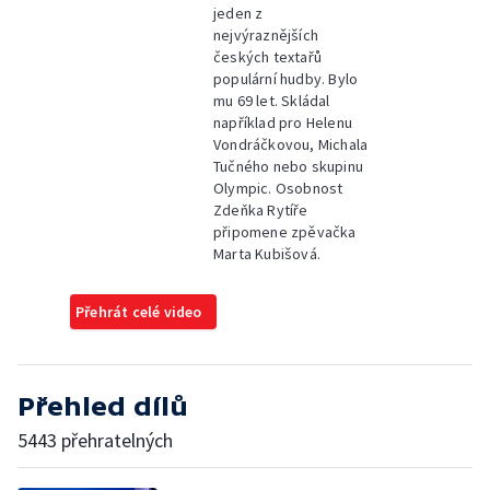
jeden z
nejvýraznějších
českých textařů
populární hudby. Bylo
mu 69 let. Skládal
například pro Helenu
Vondráčkovou, Michala
Tučného nebo skupinu
Olympic. Osobnost
Zdeňka Rytíře
připomene zpěvačka
Marta Kubišová.
Přehrát celé video
Přehled dílů
5443 přehratelných