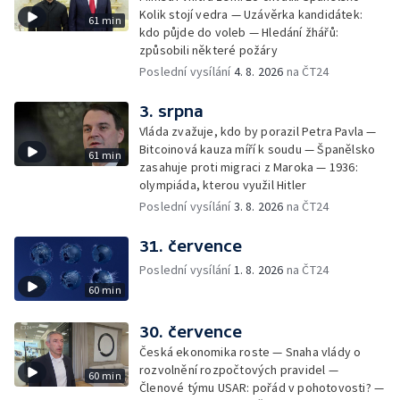
Kolik stojí vedra — Uzávěrka kandidátek:
61 min
kdo půjde do voleb — Hledání žhářů:
způsobili některé požáry
Poslední vysílání
4. 8. 2026
na ČT24
3. srpna
Vláda zvažuje, kdo by porazil Petra Pavla —
Bitcoinová kauza míří k soudu — Španělsko
61 min
zasahuje proti migraci z Maroka — 1936:
olympiáda, kterou využil Hitler
Poslední vysílání
3. 8. 2026
na ČT24
31. července
Poslední vysílání
1. 8. 2026
na ČT24
60 min
30. července
Česká ekonomika roste — Snaha vlády o
rozvolnění rozpočtových pravidel —
60 min
Členové týmu USAR: pořád v pohotovosti? —