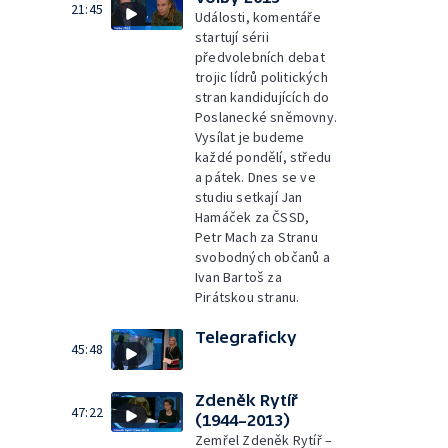
21:45
Události, komentáře
startují sérii
předvolebních debat
trojic lídrů politických
stran kandidujících do
Poslanecké sněmovny.
Vysílat je budeme
každé pondělí, středu
a pátek. Dnes se ve
studiu setkají Jan
Hamáček za ČSSD,
Petr Mach za Stranu
svobodných občanů a
Ivan Bartoš za
Pirátskou stranu.
Telegraficky
45:48
Zdeněk Rytíř
47:22
(1944–2013)
Zemřel Zdeněk Rytíř –