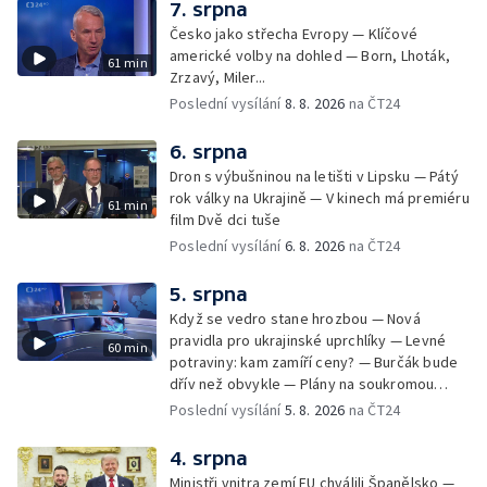
7. srpna
Česko jako střecha Evropy — Klíčové
americké volby na dohled — Born, Lhoták,
61 min
Zrzavý, Miler...
Poslední vysílání
8. 8. 2026
na ČT24
6. srpna
Dron s výbušninou na letišti v Lipsku — Pátý
rok války na Ukrajině — V kinech má premiéru
61 min
film Dvě dci tuše
Poslední vysílání
6. 8. 2026
na ČT24
5. srpna
Když se vedro stane hrozbou — Nová
pravidla pro ukrajinské uprchlíky — Levné
60 min
potraviny: kam zamíří ceny? — Burčák bude
dřív než obvykle — Plány na soukromou
orbitální stanici
Poslední vysílání
5. 8. 2026
na ČT24
4. srpna
Ministři vnitra zemí EU chválili Španělsko —