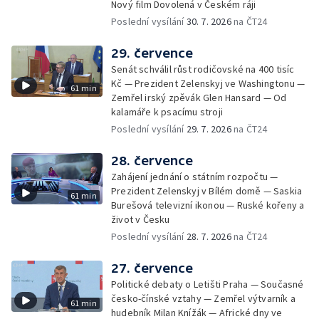
Nový film Dovolená v Českém ráji
Poslední vysílání
30. 7. 2026
na ČT24
29. července
Senát schválil růst rodičovské na 400 tisíc
Kč — Prezident Zelenskyj ve Washingtonu —
61 min
Zemřel irský zpěvák Glen Hansard — Od
kalamáře k psacímu stroji
Poslední vysílání
29. 7. 2026
na ČT24
28. července
Zahájení jednání o státním rozpočtu —
Prezident Zelenskyj v Bílém domě — Saskia
61 min
Burešová televizní ikonou — Ruské kořeny a
život v Česku
Poslední vysílání
28. 7. 2026
na ČT24
27. července
Politické debaty o Letišti Praha — Současné
česko-čínské vztahy — Zemřel výtvarník a
61 min
hudebník Milan Knížák — Africké dny ve