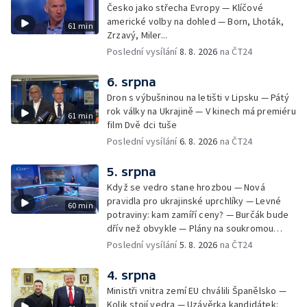
Česko jako střecha Evropy — Klíčové
americké volby na dohled — Born, Lhoták,
61 min
Zrzavý, Miler...
Poslední vysílání
8. 8. 2026
na ČT24
6. srpna
Dron s výbušninou na letišti v Lipsku — Pátý
rok války na Ukrajině — V kinech má premiéru
61 min
film Dvě dci tuše
Poslední vysílání
6. 8. 2026
na ČT24
5. srpna
Když se vedro stane hrozbou — Nová
pravidla pro ukrajinské uprchlíky — Levné
60 min
potraviny: kam zamíří ceny? — Burčák bude
dřív než obvykle — Plány na soukromou
orbitální stanici
Poslední vysílání
5. 8. 2026
na ČT24
4. srpna
Ministři vnitra zemí EU chválili Španělsko —
Kolik stojí vedra — Uzávěrka kandidátek: