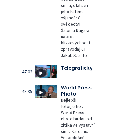
smrti, stal se i
jeho katem.
Výjimečné
svědectví
Šaloma Nagara
natočil
blízkovýchodní
zpravodaj ČT
Jakub Szántó.
Telegraficky
47:02
World Press
48:35
Photo
Nejlepší
fotografie z
World Press
Photo budou od
zítřka ve výstavní
síni v Karolinu.
Velkoplošné