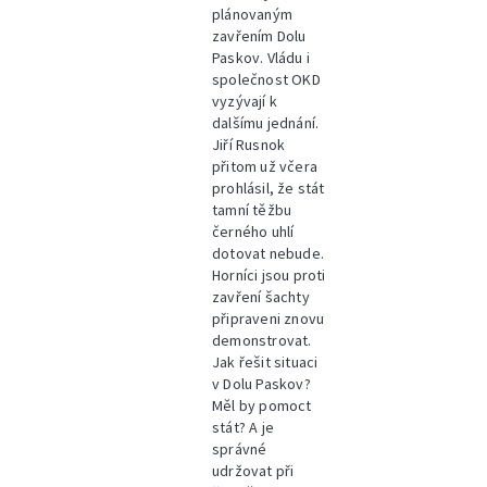
plánovaným
zavřením Dolu
Paskov. Vládu i
společnost OKD
vyzývají k
dalšímu jednání.
Jiří Rusnok
přitom už včera
prohlásil, že stát
tamní těžbu
černého uhlí
dotovat nebude.
Horníci jsou proti
zavření šachty
připraveni znovu
demonstrovat.
Jak řešit situaci
v Dolu Paskov?
Měl by pomoct
stát? A je
správné
udržovat při