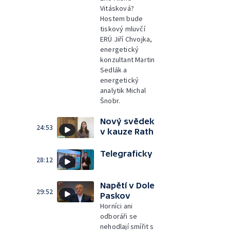
Vitásková?
Hostem bude
tiskový mluvčí
ERÚ Jiří Chvojka,
energetický
konzultant Martin
Sedlák a
energetický
analytik Michal
Šnobr.
Nový svědek
24:53
v kauze Rath
Telegraficky
28:12
Napětí v Dole
29:52
Paskov
Horníci ani
odboráři se
nehodlají smířit s