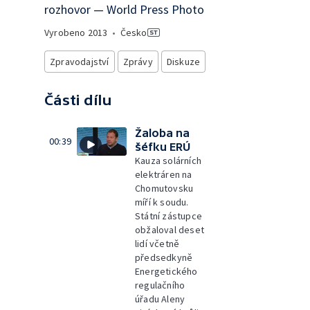
rozhovor — World Press Photo
Vyrobeno
2013
•
Česko
Zpravodajství
Zprávy
Diskuze
Části dílu
Žaloba na
00:39
šéfku ERÚ
Kauza solárních
elektráren na
Chomutovsku
míří k soudu.
Státní zástupce
obžaloval deset
lidí včetně
předsedkyně
Energetického
regulačního
úřadu Aleny