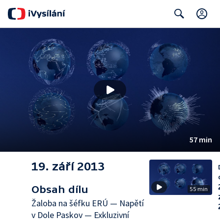
C
Search
57 min
19. září 2013
Obsah dílu
55 min
Žaloba na šéfku ERÚ — Napětí
v Dole Paskov — Exkluzivní