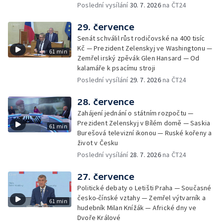
Poslední vysílání
30. 7. 2026
na ČT24
29. července
Senát schválil růst rodičovské na 400 tisíc
Kč — Prezident Zelenskyj ve Washingtonu —
61 min
Zemřel irský zpěvák Glen Hansard — Od
kalamáře k psacímu stroji
Poslední vysílání
29. 7. 2026
na ČT24
28. července
Zahájení jednání o státním rozpočtu —
Prezident Zelenskyj v Bílém domě — Saskia
61 min
Burešová televizní ikonou — Ruské kořeny a
život v Česku
Poslední vysílání
28. 7. 2026
na ČT24
27. července
Politické debaty o Letišti Praha — Současné
česko-čínské vztahy — Zemřel výtvarník a
61 min
hudebník Milan Knížák — Africké dny ve
Dvoře Králové