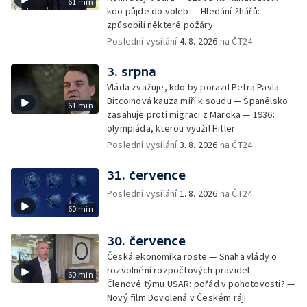
61 min
kdo půjde do voleb — Hledání žhářů:
způsobili některé požáry
Poslední vysílání
4. 8. 2026
na ČT24
3. srpna
Vláda zvažuje, kdo by porazil Petra Pavla —
Bitcoinová kauza míří k soudu — Španělsko
61 min
zasahuje proti migraci z Maroka — 1936:
olympiáda, kterou využil Hitler
Poslední vysílání
3. 8. 2026
na ČT24
31. července
Poslední vysílání
1. 8. 2026
na ČT24
60 min
30. července
Česká ekonomika roste — Snaha vlády o
rozvolnění rozpočtových pravidel —
60 min
Členové týmu USAR: pořád v pohotovosti? —
Nový film Dovolená v Českém ráji