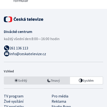
formulář
Divácké centrum
každý všední den:
8:00—16:00 hodin
261 136 113
info@ceskatelevize.cz
Vzhled
Světlý
Tmavý
Systém
TV program
Pro média
Živé vysílání
Reklama
TV poplatky
Studio Brno