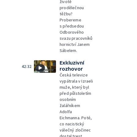
životě
prodělečnou
těžbu?
Probereme
s předsedou
Odborového
svazu pracovníků
hornictví Janem
Sábelem.
Exkluzivní
42:32
rozhovor
Česká televize
vypátrala v Izraeli
muže, který byl
před půlstoletím
osobním
žalářníkem
Adolfa
Eichmanna. Poté,
co nacistický
válečný zločinec
dostal trest