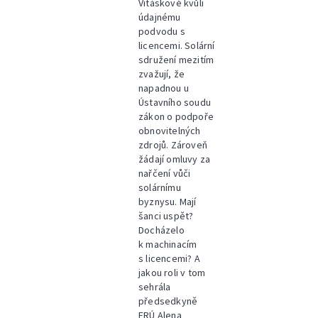
Vitáskové kvůli
údajnému
podvodu s
licencemi. Solární
sdružení mezitím
zvažují, že
napadnou u
Ústavního soudu
zákon o podpoře
obnovitelných
zdrojů. Zároveň
žádají omluvy za
nařčení vůči
solárnímu
byznysu. Mají
šanci uspět?
Docházelo
k machinacím
s licencemi? A
jakou roli v tom
sehrála
předsedkyně
ERÚ Alena