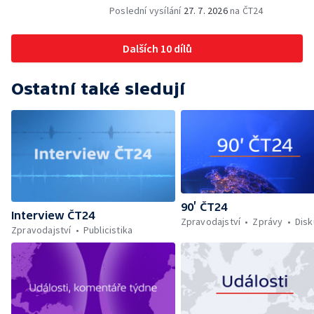
Poslední vysílání
27. 7. 2026
na ČT24
Dalších 10 dílů
Ostatní také sledují
90’ ČT24
Interview ČT24
Zpravodajství
Zprávy
Dis
Zpravodajství
Publicistika