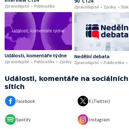
Interview ČT24
90’ ČT24
Zpravodajství
Publicistika
Zpravodajství
Zprávy
Dis
Události, komentáře týdne
Nedělní debata
Zpravodajství
Publicistika
Zprávy
Zpravodajství
Publicistika
Události, komentáře
na sociálních
sítích
Facebook
X (Twitter)
Spotify
Instagram