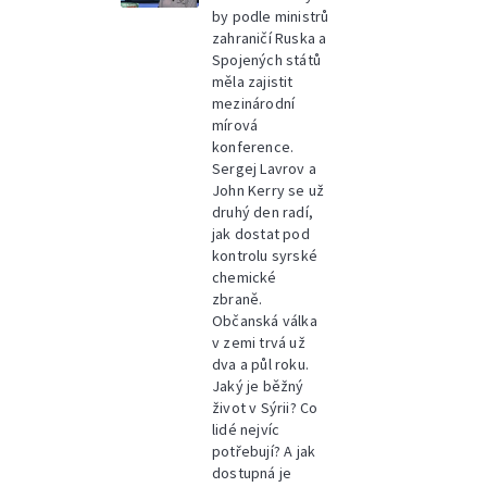
by podle ministrů
zahraničí Ruska a
Spojených států
měla zajistit
mezinárodní
mírová
konference.
Sergej Lavrov a
John Kerry se už
druhý den radí,
jak dostat pod
kontrolu syrské
chemické
zbraně.
Občanská válka
v zemi trvá už
dva a půl roku.
Jaký je běžný
život v Sýrii? Co
lidé nejvíc
potřebují? A jak
dostupná je