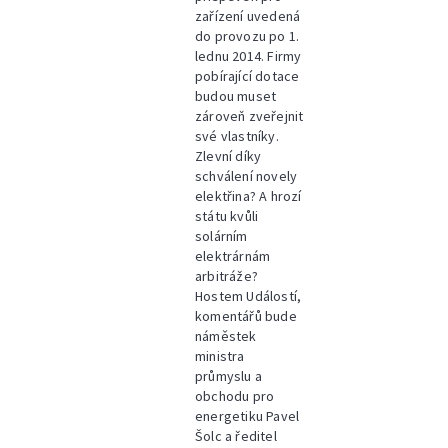
zařízení uvedená
do provozu po 1.
lednu 2014. Firmy
pobírající dotace
budou muset
zároveň zveřejnit
své vlastníky.
Zlevní díky
schválení novely
elektřina? A hrozí
státu kvůli
solárním
elektrárnám
arbitráže?
Hostem Událostí,
komentářů bude
náměstek
ministra
průmyslu a
obchodu pro
energetiku Pavel
Šolc a ředitel