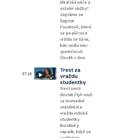
lékařská péče a
ostatní služby?
Zeptáme se
Dagmar
Fouskové, která
se po půl roce
vrátila ze Sýrie,
kde vedla misi
společnosti
Člověk v tísni.
Trest za
37:18
vraždu
studentky
Trest smrti
dostali čtyři muži
za hromadné
znásilnění a
vraždu indické
studentky.
Brutálně ji
napadli, když se
s přítelem