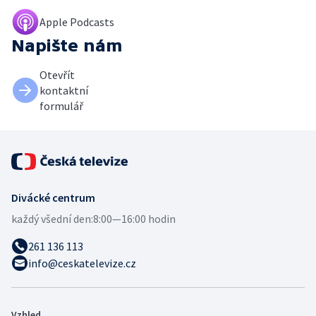
Apple Podcasts
Napište nám
Otevřít
kontaktní
formulář
Divácké centrum
každý všední den:
8:00—16:00 hodin
261 136 113
info@ceskatelevize.cz
Vzhled