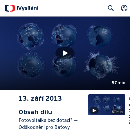
Search
57 min
13. září 2013
Obsah dílu
57 min
Fotovoltaika bez dotací? —
Odškodnění pro Baťovy