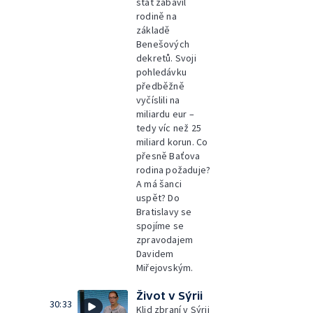
stát zabavil
rodině na
základě
Benešových
dekretů. Svoji
pohledávku
předběžně
vyčíslili na
miliardu eur –
tedy víc než 25
miliard korun. Co
přesně Baťova
rodina požaduje?
A má šanci
uspět? Do
Bratislavy se
spojíme se
zpravodajem
Davidem
Miřejovským.
Život v Sýrii
30:33
Klid zbraní v Sýrii