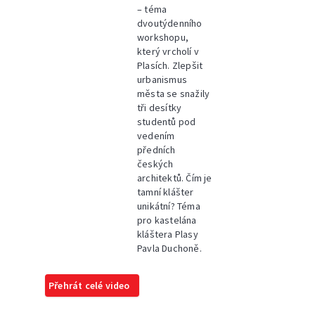
– téma
dvoutýdenního
workshopu,
který vrcholí v
Plasích. Zlepšit
urbanismus
města se snažily
tři desítky
studentů pod
vedením
předních
českých
architektů. Čím je
tamní klášter
unikátní? Téma
pro kastelána
kláštera Plasy
Pavla Duchoně.
Přehrát celé video