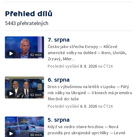
Přehled dílů
5443 přehratelných
7. srpna
Česko jako střecha Evropy — Klíčové
americké volby na dohled — Born, Lhoták,
61 min
Zrzavý, Miler...
Poslední vysílání
8. 8. 2026
na ČT24
6. srpna
Dron s výbušninou na letišti v Lipsku — Pátý
rok války na Ukrajině — V kinech má premiéru
61 min
film Dvě dci tuše
Poslední vysílání
6. 8. 2026
na ČT24
5. srpna
Když se vedro stane hrozbou — Nová
pravidla pro ukrajinské uprchlíky — Levné
60 min