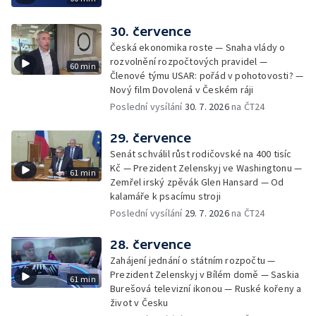
30. července
Česká ekonomika roste — Snaha vlády o
rozvolnění rozpočtových pravidel —
60 min
Členové týmu USAR: pořád v pohotovosti? —
Nový film Dovolená v Českém ráji
Poslední vysílání
30. 7. 2026
na ČT24
29. července
Senát schválil růst rodičovské na 400 tisíc
Kč — Prezident Zelenskyj ve Washingtonu —
61 min
Zemřel irský zpěvák Glen Hansard — Od
kalamáře k psacímu stroji
Poslední vysílání
29. 7. 2026
na ČT24
28. července
Zahájení jednání o státním rozpočtu —
Prezident Zelenskyj v Bílém domě — Saskia
61 min
Burešová televizní ikonou — Ruské kořeny a
život v Česku