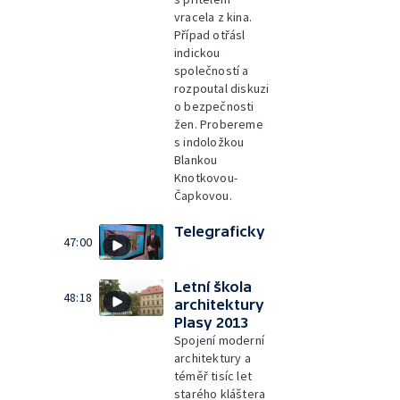
vracela z kina.
Případ otřásl
indickou
společností a
rozpoutal diskuzi
o bezpečnosti
žen. Probereme
s indoložkou
Blankou
Knotkovou-
Čapkovou.
Telegraficky
47:00
Letní škola
48:18
architektury
Plasy 2013
Spojení moderní
architektury a
téměř tisíc let
starého kláštera