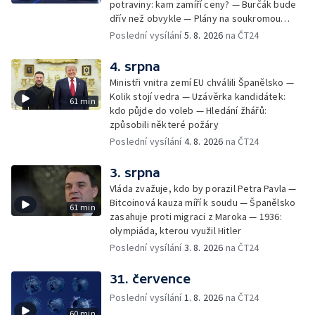
potraviny: kam zamíří ceny? — Burčák bude
dřív než obvykle — Plány na soukromou
orbitální stanici
Poslední vysílání
5. 8. 2026
na ČT24
4. srpna
Ministři vnitra zemí EU chválili Španělsko —
Kolik stojí vedra — Uzávěrka kandidátek:
61 min
kdo půjde do voleb — Hledání žhářů:
způsobili některé požáry
Poslední vysílání
4. 8. 2026
na ČT24
3. srpna
Vláda zvažuje, kdo by porazil Petra Pavla —
Bitcoinová kauza míří k soudu — Španělsko
61 min
zasahuje proti migraci z Maroka — 1936:
olympiáda, kterou využil Hitler
Poslední vysílání
3. 8. 2026
na ČT24
31. července
Poslední vysílání
1. 8. 2026
na ČT24
60 min