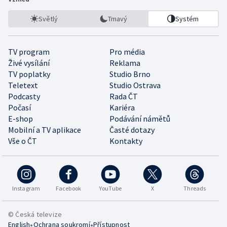
Světlý
Tmavý
Systém
TV program
Pro média
Živé vysílání
Reklama
TV poplatky
Studio Brno
Teletext
Studio Ostrava
Podcasty
Rada ČT
Počasí
Kariéra
E-shop
Podávání námětů
Mobilní a TV aplikace
Časté dotazy
Vše o ČT
Kontakty
Instagram
Facebook
YouTube
X
Threads
© Česká televize
•
•
English
Ochrana soukromí
Přístupnost