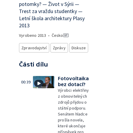
potomky? — Život v Sýrii —
Trest za vraždu studentky —
Letní škola architektury Plasy
2013
Vyrobeno
2013
•
Česko
Zpravodajství
Zprávy
Diskuze
Části dílu
Fotovoltaika
00:39
bez dotací?
Výrobci elektřiny
z obnovitelných
zdrojů přijdou o
státní podporu.
Senátem hladce
prošla novela,
které ukončuje
příspěvek pro