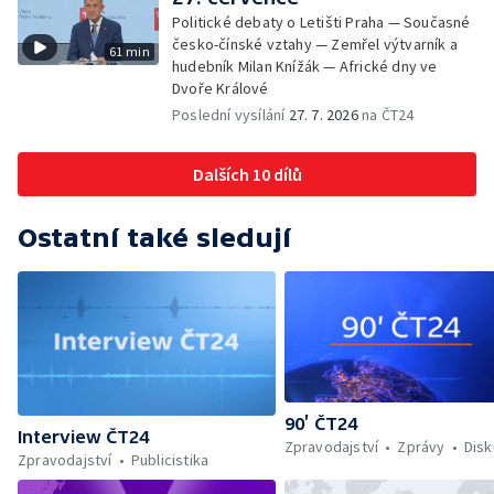
Politické debaty o Letišti Praha — Současné
česko-čínské vztahy — Zemřel výtvarník a
61 min
hudebník Milan Knížák — Africké dny ve
Dvoře Králové
Poslední vysílání
27. 7. 2026
na ČT24
Dalších 10 dílů
Ostatní také sledují
90’ ČT24
Interview ČT24
Zpravodajství
Zprávy
Dis
Zpravodajství
Publicistika