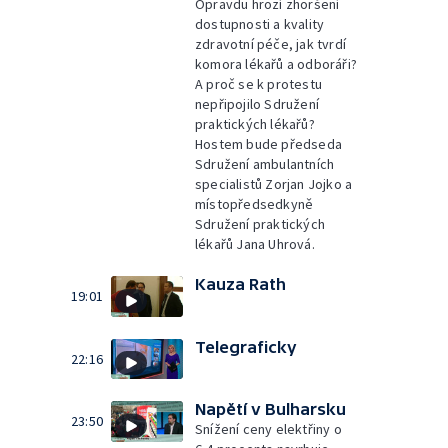
Opravdu hrozí zhoršení
dostupnosti a kvality
zdravotní péče, jak tvrdí
komora lékařů a odboráři?
A proč se k protestu
nepřipojilo Sdružení
praktických lékařů?
Hostem bude předseda
Sdružení ambulantních
specialistů Zorjan Jojko a
místopředsedkyně
Sdružení praktických
lékařů Jana Uhrová.
Kauza Rath
19:01
Telegraficky
22:16
Napětí v Bulharsku
23:50
Snížení ceny elektřiny o