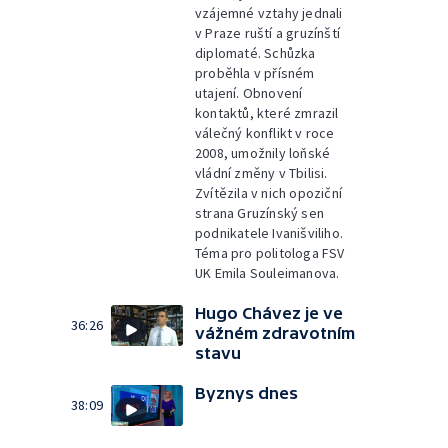
vzájemné vztahy jednali
v Praze ruští a gruzínští
diplomaté. Schůzka
proběhla v přísném
utajení. Obnovení
kontaktů, které zmrazil
válečný konflikt v roce
2008, umožnily loňské
vládní změny v Tbilisi.
Zvítězila v nich opoziční
strana Gruzínský sen
podnikatele Ivanišviliho.
Téma pro politologa FSV
UK Emila Souleimanova.
Hugo Chávez je ve
36:26
vážném zdravotním
stavu
Byznys dnes
38:09