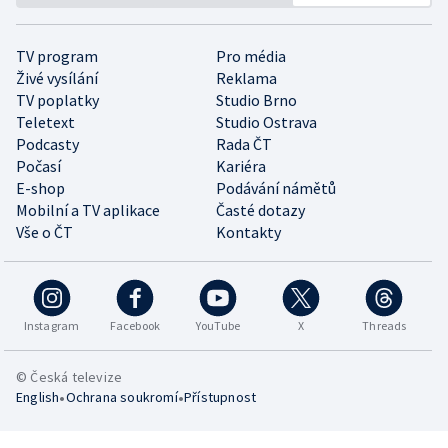
TV program
Pro média
Živé vysílání
Reklama
TV poplatky
Studio Brno
Teletext
Studio Ostrava
Podcasty
Rada ČT
Počasí
Kariéra
E-shop
Podávání námětů
Mobilní a TV aplikace
Časté dotazy
Vše o ČT
Kontakty
Instagram
Facebook
YouTube
X
Threads
© Česká televize
•
•
English
Ochrana soukromí
Přístupnost