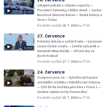
Zahájení jednání o státním rozpočtu —
Prezident Zelenskyj v Bílém domě — Saskia
61 min
Burešová televizní ikonou — Ruské kořeny a
život v Česku
Poslední vysílání
28. 7. 2026
na ČT24
27. července
Politické debaty o Letišti Praha — Současné
česko-čínské vztahy — Zemřel výtvarník a
61 min
hudebník Milan Knížák — Africké dny ve
Dvoře Králové
Poslední vysílání
27. 7. 2026
na ČT24
24. července
Trumpova nová cla — Vyšetřování havárie
armádního vrtulníku v Náměšti nad Oslavou
61 min
— ODS škrtla Dvořáka jako lídra v Praze 1 —
Vznikne replika sochy Rovnováha?
Poslední vysílání
25. 7. 2026
na ČT24