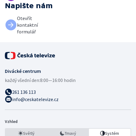
Napište nám
Otevřít
kontaktní
formulář
Divácké centrum
každý všední den:
8:00—16:00 hodin
261 136 113
info@ceskatelevize.cz
Vzhled
Světlý
Tmavý
Systém