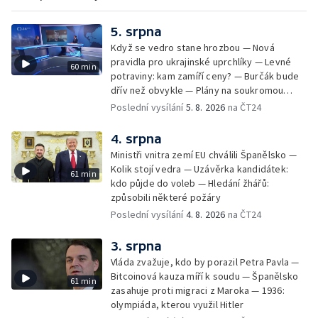
5. srpna
Když se vedro stane hrozbou — Nová
pravidla pro ukrajinské uprchlíky — Levné
60 min
potraviny: kam zamíří ceny? — Burčák bude
dřív než obvykle — Plány na soukromou
orbitální stanici
Poslední vysílání
5. 8. 2026
na ČT24
4. srpna
Ministři vnitra zemí EU chválili Španělsko —
Kolik stojí vedra — Uzávěrka kandidátek:
61 min
kdo půjde do voleb — Hledání žhářů:
způsobili některé požáry
Poslední vysílání
4. 8. 2026
na ČT24
3. srpna
Vláda zvažuje, kdo by porazil Petra Pavla —
Bitcoinová kauza míří k soudu — Španělsko
61 min
zasahuje proti migraci z Maroka — 1936:
olympiáda, kterou využil Hitler