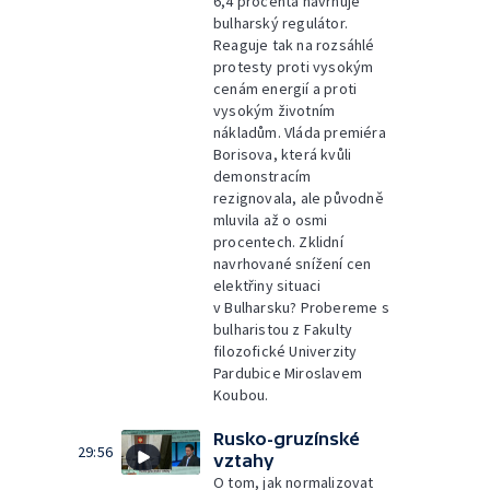
6,4 procenta navrhuje
bulharský regulátor.
Reaguje tak na rozsáhlé
protesty proti vysokým
cenám energií a proti
vysokým životním
nákladům. Vláda premiéra
Borisova, která kvůli
demonstracím
rezignovala, ale původně
mluvila až o osmi
procentech. Zklidní
navrhované snížení cen
elektřiny situaci
v Bulharsku? Probereme s
bulharistou z Fakulty
filozofické Univerzity
Pardubice Miroslavem
Koubou.
Rusko-gruzínské
29:56
vztahy
O tom, jak normalizovat