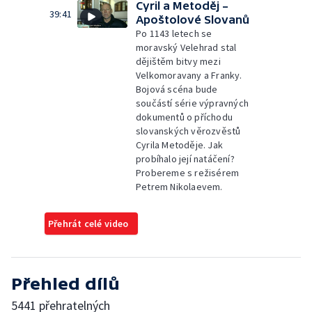
Cyril a Metoděj –
39:41
Apoštolové Slovanů
Po 1143 letech se
moravský Velehrad stal
dějištěm bitvy mezi
Velkomoravany a Franky.
Bojová scéna bude
součástí série výpravných
dokumentů o příchodu
slovanských věrozvěstů
Cyrila Metoděje. Jak
probíhalo její natáčení?
Probereme s režisérem
Petrem Nikolaevem.
Přehrát celé video
Přehled dílů
5441 přehratelných