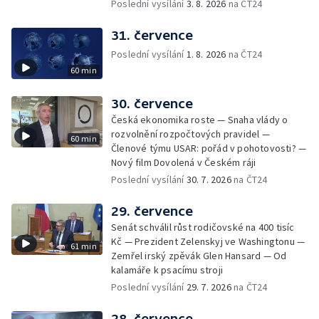
Poslední vysílání
3. 8. 2026
na ČT24
31. července
Poslední vysílání
1. 8. 2026
na ČT24
60 min
30. července
Česká ekonomika roste — Snaha vlády o
rozvolnění rozpočtových pravidel —
60 min
Členové týmu USAR: pořád v pohotovosti? —
Nový film Dovolená v Českém ráji
Poslední vysílání
30. 7. 2026
na ČT24
29. července
Senát schválil růst rodičovské na 400 tisíc
Kč — Prezident Zelenskyj ve Washingtonu —
61 min
Zemřel irský zpěvák Glen Hansard — Od
kalamáře k psacímu stroji
Poslední vysílání
29. 7. 2026
na ČT24
28. července