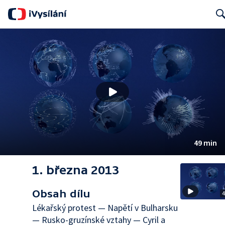
Sear
49 min
1. března 2013
Obsah dílu
4
Lékařský protest — Napětí v Bulharsku
— Rusko-gruzínské vztahy — Cyril a