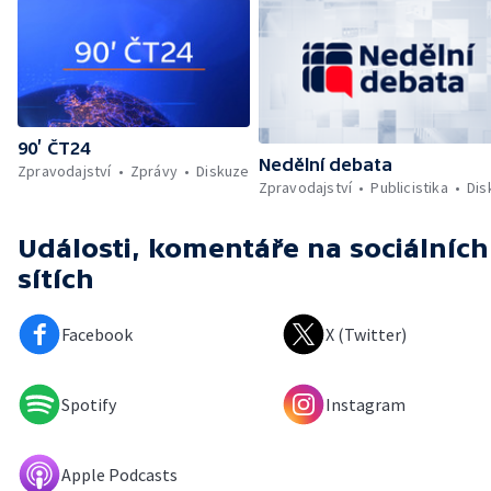
90’ ČT24
Nedělní debata
Zpravodajství
Zprávy
Diskuze
Zpravodajství
Publicistika
Dis
Události, komentáře
na sociálních
sítích
Facebook
X (Twitter)
Spotify
Instagram
Apple Podcasts