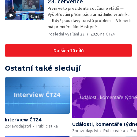
23. července
První veto prezidenta současné vládě —
Vyšetřování příčin pádu armádního vrtulníku
61 min
— Když jsou davy turistů problém — V kinech
má premiéru film Mistryně
Poslední vysílání
23. 7. 2026
na ČT24
Dalších 10 dílů
Ostatní také sledují
Interview ČT24
Události, komentáře týdn
Zpravodajství
Publicistika
Zpravodajství
Publicistika
Zpr