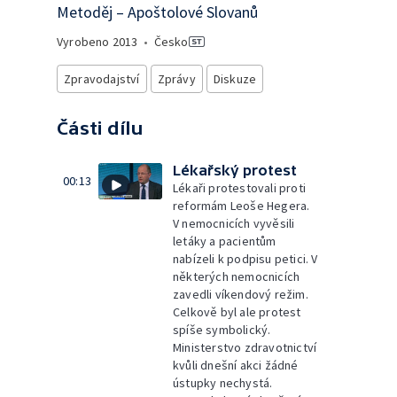
Metoděj – Apoštolové Slovanů
Vyrobeno
2013
•
Česko
Zpravodajství
Zprávy
Diskuze
Části dílu
Lékařský protest
00:13
Lékaři protestovali proti
reformám Leoše Hegera.
V nemocnicích vyvěsili
letáky a pacientům
nabízeli k podpisu petici. V
některých nemocnicích
zavedli víkendový režim.
Celkově byl ale protest
spíše symbolický.
Ministerstvo zdravotnictví
kvůli dnešní akci žádné
ústupky nechystá.