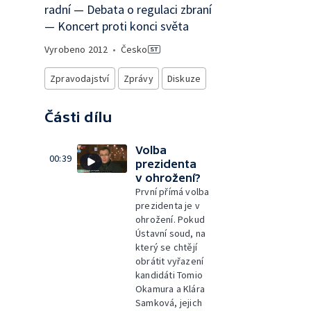
radní — Debata o regulaci zbraní
— Koncert proti konci světa
Vyrobeno
2012
•
Česko
Zpravodajství
Zprávy
Diskuze
Části dílu
Volba
00:39
prezidenta
v ohrožení?
První přímá volba
prezidenta je v
ohrožení. Pokud
Ústavní soud, na
který se chtějí
obrátit vyřazení
kandidáti Tomio
Okamura a Klára
Samková, jejich