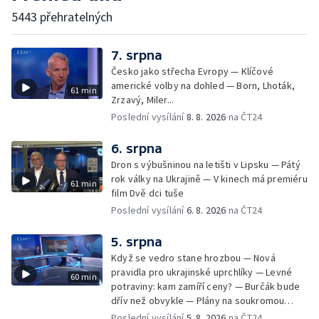
5443 přehratelných
7. srpna
Česko jako střecha Evropy — Klíčové
americké volby na dohled — Born, Lhoták,
61 min
Zrzavý, Miler...
Poslední vysílání
8. 8. 2026
na ČT24
6. srpna
Dron s výbušninou na letišti v Lipsku — Pátý
rok války na Ukrajině — V kinech má premiéru
61 min
film Dvě dci tuše
Poslední vysílání
6. 8. 2026
na ČT24
5. srpna
Když se vedro stane hrozbou — Nová
pravidla pro ukrajinské uprchlíky — Levné
60 min
potraviny: kam zamíří ceny? — Burčák bude
dřív než obvykle — Plány na soukromou
orbitální stanici
Poslední vysílání
5. 8. 2026
na ČT24