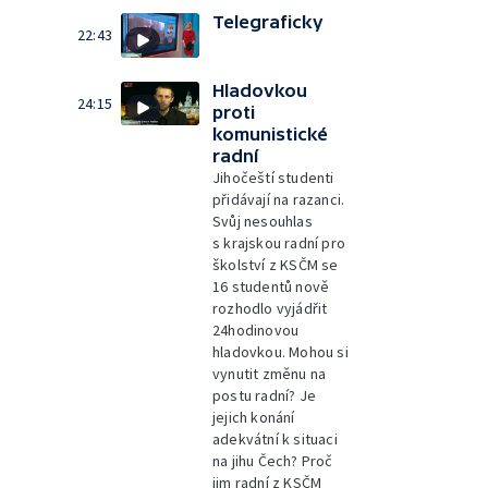
Telegraficky
22:43
Hladovkou
24:15
proti
komunistické
radní
Jihočeští studenti
přidávají na razanci.
Svůj nesouhlas
s krajskou radní pro
školství z KSČM se
16 studentů nově
rozhodlo vyjádřit
24hodinovou
hladovkou. Mohou si
vynutit změnu na
postu radní? Je
jejich konání
adekvátní k situaci
na jihu Čech? Proč
jim radní z KSČM