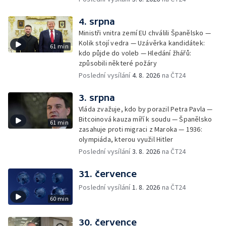
4. srpna
Ministři vnitra zemí EU chválili Španělsko —
Kolik stojí vedra — Uzávěrka kandidátek:
61 min
kdo půjde do voleb — Hledání žhářů:
způsobili některé požáry
Poslední vysílání
4. 8. 2026
na ČT24
3. srpna
Vláda zvažuje, kdo by porazil Petra Pavla —
Bitcoinová kauza míří k soudu — Španělsko
61 min
zasahuje proti migraci z Maroka — 1936:
olympiáda, kterou využil Hitler
Poslední vysílání
3. 8. 2026
na ČT24
31. července
Poslední vysílání
1. 8. 2026
na ČT24
60 min
30. července