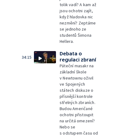
tolik vadí? A kam až
jsou ochotni zajít,
když hladovka nic
nezmění? Zeptáme
se jednoho ze
studentů Šimona
Hellera.
Debata o
34:15
regulaci zbraní
Páteční masakr na
základní škole
v Newtownu oživil
ve Spojených
státech diskuze o
přísnější kontrole
střelných zbraních.
Budou Američané
ochotni přistoupit
na určitá omezení?
Nebo se
s odstupem času od