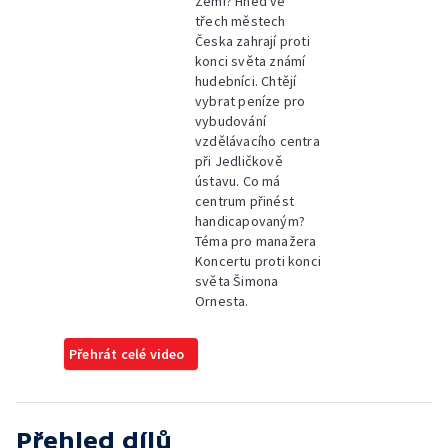
Zemi? Hned ve
třech městech
Česka zahrají proti
konci světa známí
hudebníci. Chtějí
vybrat peníze pro
vybudování
vzdělávacího centra
při Jedličkově
ústavu. Co má
centrum přinést
handicapovaným?
Téma pro manažera
Koncertu proti konci
světa Šimona
Ornesta.
Přehrát celé video
Přehled dílů