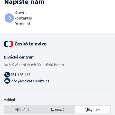
Napište nám
Otevřít
kontaktní
formulář
Divácké centrum
každý všední den:
8:00—16:00 hodin
261 136 113
info@ceskatelevize.cz
Vzhled
Světlý
Tmavý
Systém