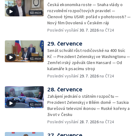
Česká ekonomika roste — Snaha vlády o
rozvolnění rozpočtových pravidel —
60 min
Členové týmu USAR: pořád v pohotovosti? —
Nový film Dovolená v Českém ráji
Poslední vysílání
30. 7. 2026
na ČT24
29. července
Senát schválil růst rodičovské na 400 tisíc
Kč — Prezident Zelenskyj ve Washingtonu —
61 min
Zemřel irský zpěvák Glen Hansard — Od
kalamáře k psacímu stroji
Poslední vysílání
29. 7. 2026
na ČT24
28. července
Zahájení jednání o státním rozpočtu —
Prezident Zelenskyj v Bílém domě — Saskia
61 min
Burešová televizní ikonou — Ruské kořeny a
život v Česku
Poslední vysílání
28. 7. 2026
na ČT24
27. července