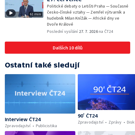
Politické debaty o Letišti Praha — Současné
česko-čínské vztahy — Zemřel výtvarník a
61 min
hudebník Milan Knížák — Africké dny ve
Dvoře Králové
Poslední vysílání
27. 7. 2026
na ČT24
Dalších 10 dílů
Ostatní také sledují
90’ ČT24
Interview ČT24
Zpravodajství
Zprávy
Dis
Zpravodajství
Publicistika