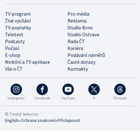
TV program
Pro média
Živé vysílání
Reklama
TV poplatky
Studio Brno
Teletext
Studio Ostrava
Podcasty
Rada ČT
Počasí
Kariéra
E-shop
Podávání námětů
Mobilní a TV aplikace
Časté dotazy
Vše o ČT
Kontakty
Instagram
Facebook
YouTube
X
Threads
© Česká televize
•
•
English
Ochrana soukromí
Přístupnost