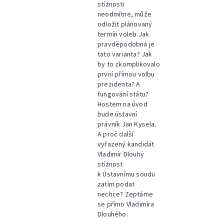
stížnosti
neodmítne, může
odložit plánovaný
termín voleb.Jak
pravděpodobná je
tato varianta? Jak
by to zkomplikovalo
první přímou volbu
prezidenta? A
fungování státu?
Hostem na úvod
bude ústavní
právník Jan Kysela.
A proč další
vyřazený kandidát
Vladimír Dlouhý
stížnost
k Ústavnímu soudu
zatím podat
nechce? Zeptáme
se přímo Vladimíra
Dlouhého.