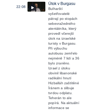
Útok v Burgasu
22:08
Bulharští
vyšetřovatelé
pátrají po stopách
sebevražedného
atentátníka, který
provedl včerejší
útok na izraelské
turisty v Burgasu.
Při výbuchu
autobusu zemřelo
nejméně 7 lidí a 36
bylo zraněno.
Izrael z útoku
obvinil libanonské
radikální hnutí
Hizballáh zaštítěné
Íránem a slibuje
tvrdou odplatu.
Teherán to ale
popírá. Na aktuální
informace se