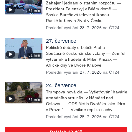
Zahájení jednání o státním rozpočtu —
Prezident Zelenskyj v Bílém domě —
61 min
Saskia Burešová televizní ikonou —
Ruské kořeny a život v Česku
Poslední vysílání
28. 7. 2026
na ČT24
27. července
Politické debaty o Letišti Praha —
Současné česko-čínské vztahy — Zemřel
61 min
výtvarník a hudebník Milan Knížák —
Africké dny ve Dvoře Králové
Poslední vysílání
27. 7. 2026
na ČT24
24. července
Trumpova nová cla — Vyšetřování havárie
armádního vrtulníku v Náměšti nad
61 min
Oslavou — ODS škrtla Dvořáka jako lídra
v Praze 1 — Vznikne replika sochy
Rovnováha?
Poslední vysílání
25. 7. 2026
na ČT24