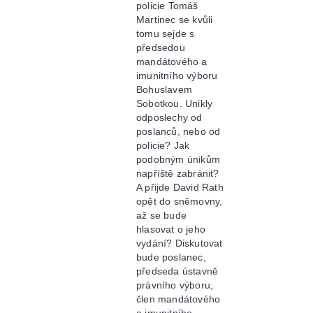
policie Tomáš
Martinec se kvůli
tomu sejde s
předsedou
mandátového a
imunitního výboru
Bohuslavem
Sobotkou. Unikly
odposlechy od
poslanců, nebo od
policie? Jak
podobným únikům
napříště zabránit?
A přijde David Rath
opět do sněmovny,
až se bude
hlasovat o jeho
vydání? Diskutovat
bude poslanec,
předseda ústavně
právního výboru,
člen mandátového