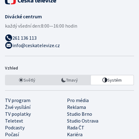
Divácké centrum
každý všední den:
8:00—16:00 hodin
261 136 113
info@ceskatelevize.cz
Vzhled
Světlý
Tmavý
Systém
TV program
Pro média
Živé vysílání
Reklama
TV poplatky
Studio Brno
Teletext
Studio Ostrava
Podcasty
Rada ČT
Počasí
Kariéra