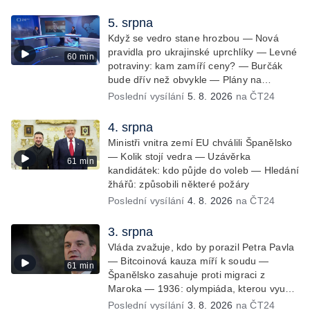
5. srpna
Když se vedro stane hrozbou — Nová
pravidla pro ukrajinské uprchlíky — Levné
60 min
potraviny: kam zamíří ceny? — Burčák
bude dřív než obvykle — Plány na
soukromou orbitální stanici
Poslední vysílání
5. 8. 2026
na ČT24
4. srpna
Ministři vnitra zemí EU chválili Španělsko
— Kolik stojí vedra — Uzávěrka
61 min
kandidátek: kdo půjde do voleb — Hledání
žhářů: způsobili některé požáry
Poslední vysílání
4. 8. 2026
na ČT24
3. srpna
Vláda zvažuje, kdo by porazil Petra Pavla
— Bitcoinová kauza míří k soudu —
61 min
Španělsko zasahuje proti migraci z
Maroka — 1936: olympiáda, kterou využil
Hitler
Poslední vysílání
3. 8. 2026
na ČT24