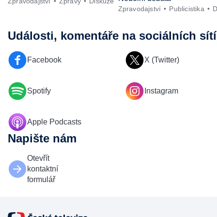
Zpravodajství
Zprávy
Diskuze
Zpravodajství
Publicistika
D
Události, komentáře
na sociálních sít
Facebook
X (Twitter)
Spotify
Instagram
Apple Podcasts
Napište nám
Otevřít
kontaktní
formulář