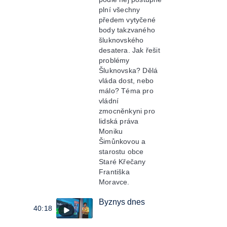
plní všechny
předem vytyčené
body takzvaného
šluknovského
desatera. Jak řešit
problémy
Šluknovska? Dělá
vláda dost, nebo
málo? Téma pro
vládní
zmocněnkyni pro
lidská práva
Moniku
Šimůnkovou a
starostu obce
Staré Křečany
Františka
Moravce.
Byznys dnes
40:18