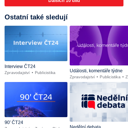
Dalších 10 dílů
Ostatní také sledují
Interview ČT24
Události, komentáře týdne
Zpravodajství
Publicistika
Zpravodajství
Publicistika
Z
90’ ČT24
Nedělní debata