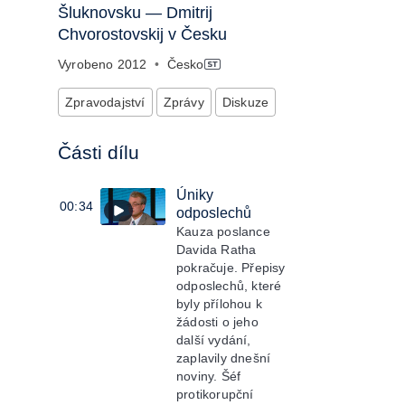
Šluknovsku — Dmitrij
Chvorostovskij v Česku
Vyrobeno
2012
•
Česko
Zpravodajství
Zprávy
Diskuze
Části dílu
Úniky
00:34
odposlechů
Kauza poslance
Davida Ratha
pokračuje. Přepisy
odposlechů, které
byly přílohou k
žádosti o jeho
další vydání,
zaplavily dnešní
noviny. Šéf
protikorupční