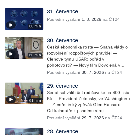
31. července
Poslední vysílání
1. 8. 2026
na ČT24
60 min
30. července
Česká ekonomika roste — Snaha vlády o
rozvolnění rozpočtových pravidel —
60 min
Členové týmu USAR: pořád v
pohotovosti? — Nový film Dovolená v
Českém ráji
Poslední vysílání
30. 7. 2026
na ČT24
29. července
Senát schválil růst rodičovské na 400 tisíc
Kč — Prezident Zelenskyj ve Washingtonu
61 min
— Zemřel irský zpěvák Glen Hansard —
Od kalamáře k psacímu stroji
Poslední vysílání
29. 7. 2026
na ČT24
28. července