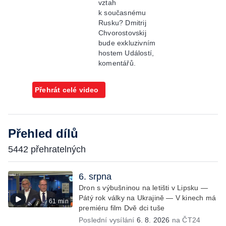
vztah
k současnému
Rusku? Dmitrij
Chvorostovskij
bude exkluzivním
hostem Událostí,
komentářů.
Přehrát celé video
Přehled dílů
5442 přehratelných
6. srpna
Dron s výbušninou na letišti v Lipsku —
Pátý rok války na Ukrajině — V kinech má
61 min
premiéru film Dvě dci tuše
Poslední vysílání
6. 8. 2026
na ČT24