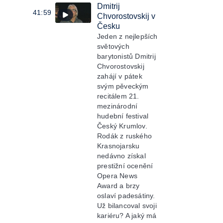
Dmitrij
41:59
Chvorostovskij v
Česku
Jeden z nejlepších
světových
barytonistů Dmitrij
Chvorostovskij
zahájí v pátek
svým pěveckým
recitálem 21.
mezinárodní
hudební festival
Český Krumlov.
Rodák z ruského
Krasnojarsku
nedávno získal
prestižní ocenění
Opera News
Award a brzy
oslaví padesátiny.
Už bilancoval svoji
kariéru? A jaký má