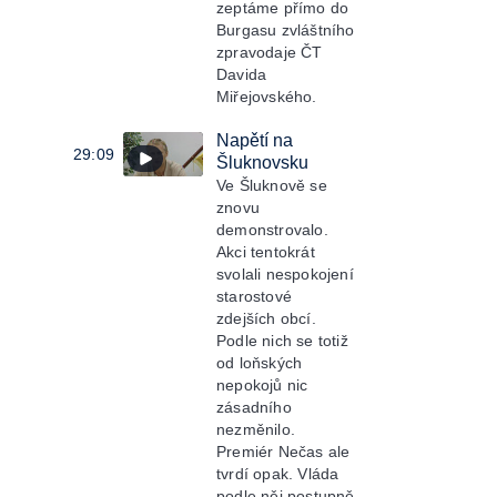
zeptáme přímo do
Burgasu zvláštního
zpravodaje ČT
Davida
Miřejovského.
Napětí na
29:09
Šluknovsku
Ve Šluknově se
znovu
demonstrovalo.
Akci tentokrát
svolali nespokojení
starostové
zdejších obcí.
Podle nich se totiž
od loňských
nepokojů nic
zásadního
nezměnilo.
Premiér Nečas ale
tvrdí opak. Vláda
podle něj postupně