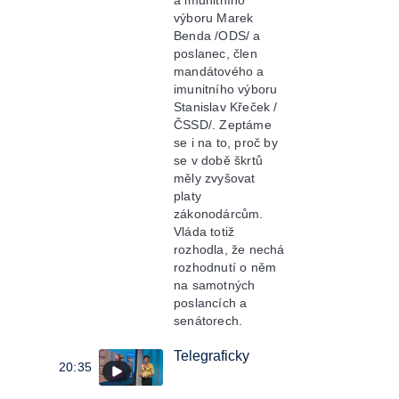
a imunitního
výboru Marek
Benda /ODS/ a
poslanec, člen
mandátového a
imunitního výboru
Stanislav Křeček /
ČSSD/. Zeptáme
se i na to, proč by
se v době škrtů
měly zvyšovat
platy
zákonodárcům.
Vláda totiž
rozhodla, že nechá
rozhodnutí o něm
na samotných
poslancích a
senátorech.
Telegraficky
20:35