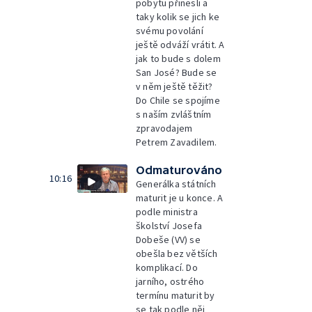
pobytu přinesli a
taky kolik se jich ke
svému povolání
ještě odváží vrátit. A
jak to bude s dolem
San José? Bude se
v něm ještě těžit?
Do Chile se spojíme
s naším zvláštním
zpravodajem
Petrem Zavadilem.
Odmaturováno
10:16
Generálka státních
maturit je u konce. A
podle ministra
školství Josefa
Dobeše (VV) se
obešla bez větších
komplikací. Do
jarního, ostrého
termínu maturit by
se tak podle něj