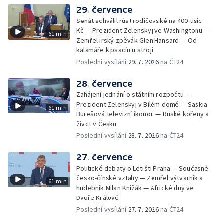
29. července
Senát schválil růst rodičovské na 400 tisíc
Kč — Prezident Zelenskyj ve Washingtonu —
61 min
Zemřel irský zpěvák Glen Hansard — Od
kalamáře k psacímu stroji
Poslední vysílání
29. 7. 2026
na ČT24
28. července
Zahájení jednání o státním rozpočtu —
Prezident Zelenskyj v Bílém domě — Saskia
61 min
Burešová televizní ikonou — Ruské kořeny a
život v Česku
Poslední vysílání
28. 7. 2026
na ČT24
27. července
Politické debaty o Letišti Praha — Současné
česko-čínské vztahy — Zemřel výtvarník a
61 min
hudebník Milan Knížák — Africké dny ve
Dvoře Králové
Poslední vysílání
27. 7. 2026
na ČT24