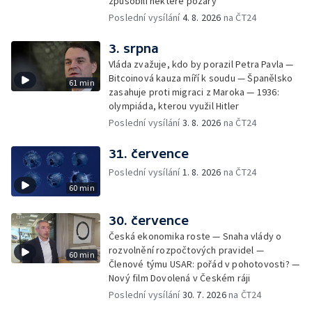
způsobili některé požáry
Poslední vysílání
4. 8. 2026
na ČT24
3. srpna
Vláda zvažuje, kdo by porazil Petra Pavla —
Bitcoinová kauza míří k soudu — Španělsko
61 min
zasahuje proti migraci z Maroka — 1936:
olympiáda, kterou využil Hitler
Poslední vysílání
3. 8. 2026
na ČT24
31. července
Poslední vysílání
1. 8. 2026
na ČT24
60 min
30. července
Česká ekonomika roste — Snaha vlády o
rozvolnění rozpočtových pravidel —
60 min
Členové týmu USAR: pořád v pohotovosti? —
Nový film Dovolená v Českém ráji
Poslední vysílání
30. 7. 2026
na ČT24