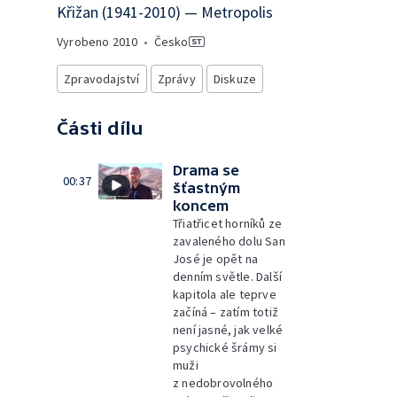
Křižan (1941-2010) — Metropolis
Vyrobeno
2010
•
Česko
Zpravodajství
Zprávy
Diskuze
Části dílu
Drama se
00:37
šťastným
koncem
Třiatřicet horníků ze
zavaleného dolu San
José je opět na
denním světle. Další
kapitola ale teprve
začíná – zatím totiž
není jasné, jak velké
psychické šrámy si
muži
z nedobrovolného