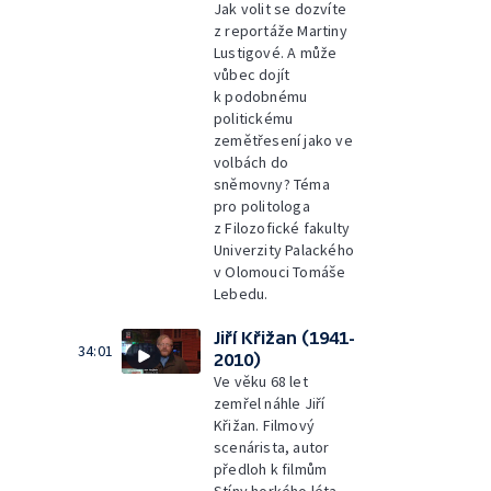
Jak volit se dozvíte
z reportáže Martiny
Lustigové. A může
vůbec dojít
k podobnému
politickému
zemětřesení jako ve
volbách do
sněmovny? Téma
pro politologa
z Filozofické fakulty
Univerzity Palackého
v Olomouci Tomáše
Lebedu.
Jiří Křižan (1941-
34:01
2010)
Ve věku 68 let
zemřel náhle Jiří
Křižan. Filmový
scenárista, autor
předloh k filmům