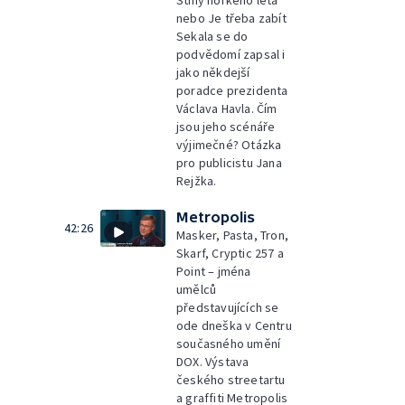
Stíny horkého léta
nebo Je třeba zabít
Sekala se do
podvědomí zapsal i
jako někdejší
poradce prezidenta
Václava Havla. Čím
jsou jeho scénáře
výjimečné? Otázka
pro publicistu Jana
Rejžka.
Metropolis
42:26
Masker, Pasta, Tron,
Skarf, Cryptic 257 a
Point – jména
umělců
představujících se
ode dneška v Centru
současného umění
DOX. Výstava
českého streetartu
a graffiti Metropolis