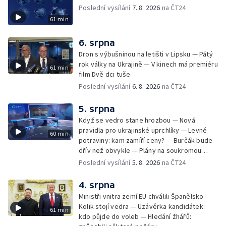
Poslední vysílání
7. 8. 2026
na ČT24
61 min
6. srpna
Dron s výbušninou na letišti v Lipsku — Pátý
rok války na Ukrajině — V kinech má premiéru
61 min
film Dvě dci tuše
Poslední vysílání
6. 8. 2026
na ČT24
5. srpna
Když se vedro stane hrozbou — Nová
pravidla pro ukrajinské uprchlíky — Levné
60 min
potraviny: kam zamíří ceny? — Burčák bude
dřív než obvykle — Plány na soukromou
orbitální stanici
Poslední vysílání
5. 8. 2026
na ČT24
4. srpna
Ministři vnitra zemí EU chválili Španělsko —
Kolik stojí vedra — Uzávěrka kandidátek:
61 min
kdo půjde do voleb — Hledání žhářů: