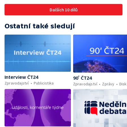
Dalších 10 dílů
Ostatní také sledují
Interview ČT24
90’ ČT24
Zpravodajství
Publicistika
Zpravodajství
Zprávy
Dis