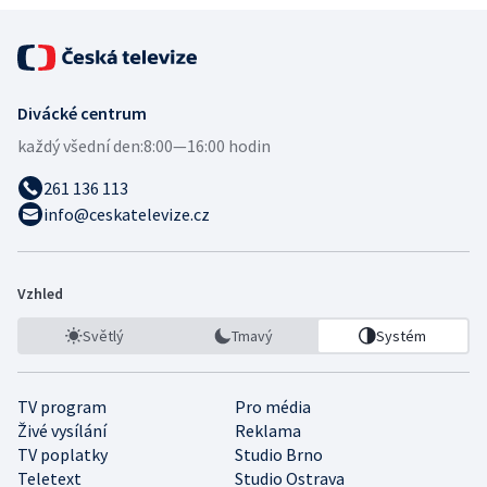
Divácké centrum
každý všední den:
8:00—16:00 hodin
261 136 113
info@ceskatelevize.cz
Vzhled
Světlý
Tmavý
Systém
TV program
Pro média
Živé vysílání
Reklama
TV poplatky
Studio Brno
Teletext
Studio Ostrava