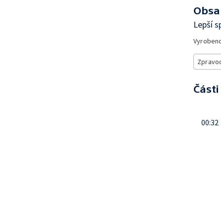
Obsa
Lepší s
Vyroben
Zpravod
Části
00:32