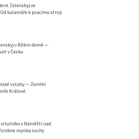
ident Zelenskyj ve
Od kalamáře k psacímu stroji
lenskyj v Bílém domě —
vot v Česku
ínské vztahy — Zemřel
voře Králové
vrtulníku v Náměšti nad
Vznikne replika sochy