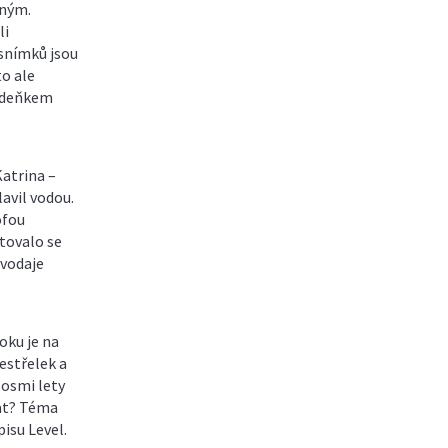
zným.
li
 snímků jsou
o ale
 Zdeňkem
Katrina –
lavil vodou.
ofou
tovalo se
avodaje
oku je na
řestřelek a
 osmi lety
vat? Téma
isu Level.