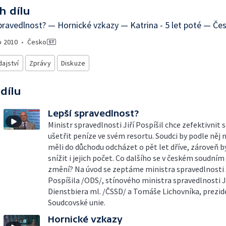
h dílu
pravedlnost? — Hornické vzkazy — Katrina - 5 let poté — Če
o
2010
•
Česko
ajství
Zprávy
Diskuze
 dílu
Lepší spravedlnost?
Ministr spravedlnosti Jiří Pospíšil chce zefektivnit 
ušetřit peníze ve svém resortu. Soudci by podle něj 
měli do důchodu odcházet o pět let dříve, zároveň b
snížit i jejich počet. Co dalšího se v českém soudní
změní? Na úvod se zeptáme ministra spravedlnosti 
Pospíšila /ODS/, stínového ministra spravedlnosti J
Dienstbiera ml. /ČSSD/ a Tomáše Lichovníka, prezi
Soudcovské unie.
Hornické vzkazy