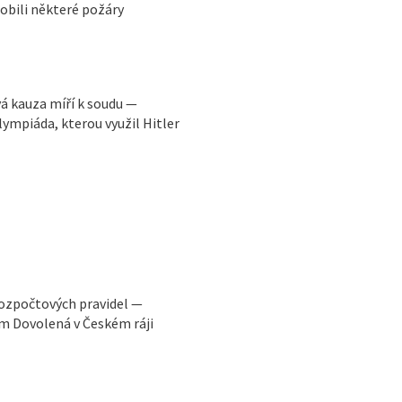
obili některé požáry
vá kauza míří k soudu —
ympiáda, kterou využil Hitler
rozpočtových pravidel —
m Dovolená v Českém ráji