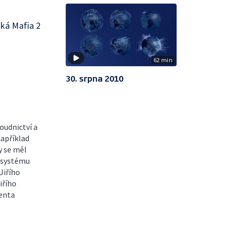
ská Mafia 2
62 min
30. srpna 2010
soudnictví a
například
y se měl
m systému
Jiřího
iřího
denta