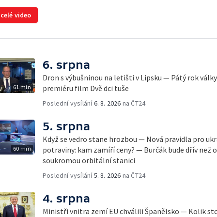
 celé video
6. srpna
Dron s výbušninou na letišti v Lipsku — Pátý rok válk
61 min
premiéru film Dvě dci tuše
Poslední vysílání
6. 8. 2026
na ČT24
5. srpna
Když se vedro stane hrozbou — Nová pravidla pro ukr
60 min
potraviny: kam zamíří ceny? — Burčák bude dřív než 
soukromou orbitální stanici
Poslední vysílání
5. 8. 2026
na ČT24
4. srpna
Ministři vnitra zemí EU chválili Španělsko — Kolik st