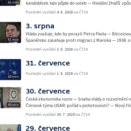
61 min
kandidátek: kdo půjde do voleb — Hledání žhářů: způs
Poslední vysílání
4. 8. 2026
na ČT24
3. srpna
Vláda zvažuje, kdo by porazil Petra Pavla — Bitcoino
61 min
Španělsko zasahuje proti migraci z Maroka — 1936: ol
Poslední vysílání
3. 8. 2026
na ČT24
31. července
Poslední vysílání
1. 8. 2026
na ČT24
60 min
30. července
Česká ekonomika roste — Snaha vlády o rozvolnění 
60 min
Členové týmu USAR: pořád v pohotovosti? — Nový fil
Poslední vysílání
30. 7. 2026
na ČT24
29. července