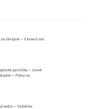
y na Ukrajině — V kinech má
ajinské uprchlíky — Levné
obvykle — Plány na
ojí vedra — Uzávěrka