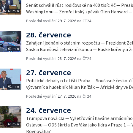
Senát schválil růst rodičovské na 400 tisíc Kč — Prez
61 min
Washingtonu — Zemřel irský zpěvák Glen Hansard — 
Poslední vysílání
29. 7. 2026
na ČT24
28. července
Zahájení jednání o státním rozpočtu — Prezident Ze
61 min
Saskia Burešová televizní ikonou — Ruské kořeny a ži
Poslední vysílání
28. 7. 2026
na ČT24
27. července
Politické debaty o Letišti Praha — Současné česko-č
61 min
výtvarník a hudebník Milan Knížák — Africké dny ve D
Poslední vysílání
27. 7. 2026
na ČT24
24. července
Trumpova nová cla — Vyšetřování havárie armádního 
61 min
Oslavou — ODS škrtla Dvořáka jako lídra v Praze 1 — 
Rovnováha?