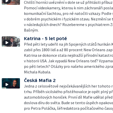
Chilští horníci uvěznění v dole se už přihlásili příbu
Pomocí videokamery, kterou k nim záchranáři posla
komunikační šachtou, pro ně natočili vzkazy. Podle
v dobrém psychickém i fyzickém stavu. Nezmění se t
v následujících dnech? Rozebereme s psychiatrem
Bašným.
Katrina - 5 let poté
Před pěti lety udeřil na jih Spojených států hurikán 
zabil přes 1800 lidí a až 80 procent New Orleans zap
Katrina se dokonce stala nejdražší přírodní katastr
v historii USA. Jak vypadá New Orleans teď? Vzpama
po pěti letech? Otázky pro našeho amerického zpr
Michala Kubala.
Česká Mafia 2
Jedna z celosvětově nejočekávanějších her tohoto r
trhu. Příběh sicilského přistěhovalce je opět plný p
automobilových honiček. První díl Mafie udělal před
doslova díru do světa. Bude se tento úspěch opako
pro Petra Poláčka, šéfredaktora počítačového časop