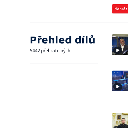
Přehrát
Přehled dílů
5442 přehratelných