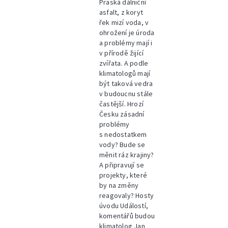
Praská dálniční
asfalt, z koryt
řek mizí voda, v
ohrožení je úroda
a problémy mají i
v přírodě žijící
zvířata. A podle
klimatologů mají
být taková vedra
v budoucnu stále
častější. Hrozí
Česku zásadní
problémy
s nedostatkem
vody? Bude se
měnit ráz krajiny?
A připravují se
projekty, které
by na změny
reagovaly? Hosty
úvodu Událostí,
komentářů budou
klimatolog Jan