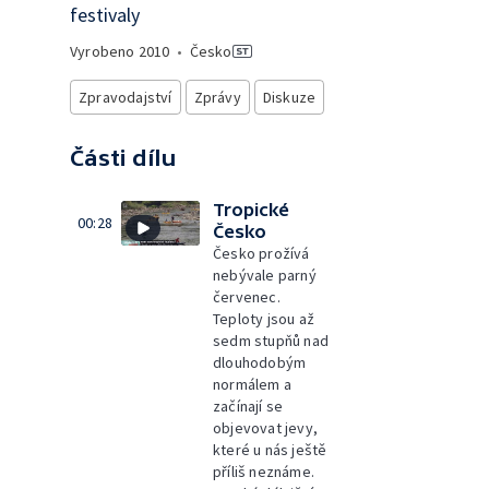
festivaly
Vyrobeno
2010
•
Česko
Zpravodajství
Zprávy
Diskuze
Části dílu
Tropické
00:28
Česko
Česko prožívá
nebývale parný
červenec.
Teploty jsou až
sedm stupňů nad
dlouhodobým
normálem a
začínají se
objevovat jevy,
které u nás ještě
příliš neznáme.