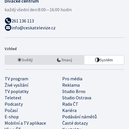
Divácké centrum
každý všední den:
8:00—16:00 hodin
261 136 113
info@ceskatelevize.cz
Vzhled
Světlý
Tmavý
Systém
TV program
Pro média
Živé vysílání
Reklama
TV poplatky
Studio Brno
Teletext
Studio Ostrava
Podcasty
Rada ČT
Počasí
Kariéra
E-shop
Podávání námětů
Mobilní a TV aplikace
Časté dotazy