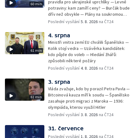
pravidla pro ukrajinské uprchlíky — Levné
60 min
potraviny: kam zamíří ceny? — Burčák bude
dřív než obvykle — Plány na soukromou
orbitální stanici
Poslední vysílání
5. 8. 2026
na ČT24
4. srpna
Ministři vnitra zemí EU chválili Španělsko —
Kolik stojí vedra — Uzávěrka kandidátek:
61 min
kdo půjde do voleb — Hledání žhářů:
způsobili některé požáry
Poslední vysílání
4. 8. 2026
na ČT24
3. srpna
Vláda zvažuje, kdo by porazil Petra Pavla —
Bitcoinová kauza míří k soudu — Španělsko
61 min
zasahuje proti migraci z Maroka — 1936:
olympiáda, kterou využil Hitler
Poslední vysílání
3. 8. 2026
na ČT24
31. července
Poslední vysílání
1. 8. 2026
na ČT24