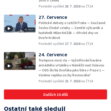
život v Česku
Poslední vysílání
28. 7. 2026
na ČT24
27. července
Politické debaty o Letišti Praha — Současné
česko-čínské vztahy — Zemřel výtvarník a
61 min
hudebník Milan Knížák — Africké dny ve
Dvoře Králové
Poslední vysílání
27. 7. 2026
na ČT24
24. července
Trumpova nová cla — Vyšetřování havárie
armádního vrtulníku v Náměšti nad Oslavou
61 min
— ODS škrtla Dvořáka jako lídra v Praze 1 —
Vznikne replika sochy Rovnováha?
Poslední vysílání
25. 7. 2026
na ČT24
Dalších 10 dílů
Ostatní také sledují