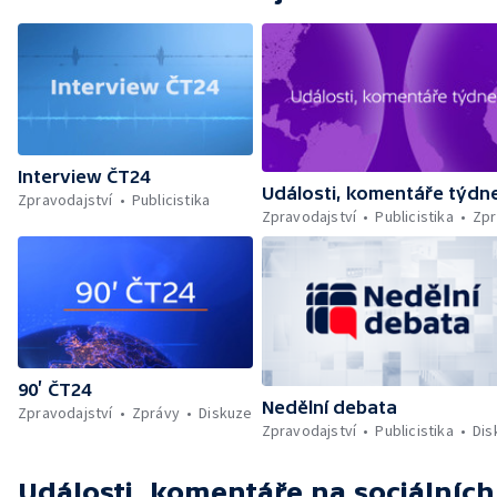
Interview ČT24
Události, komentáře týdn
Zpravodajství
Publicistika
Zpravodajství
Publicistika
Zpr
90’ ČT24
Nedělní debata
Zpravodajství
Zprávy
Diskuze
Zpravodajství
Publicistika
Dis
Události, komentáře
na sociálních