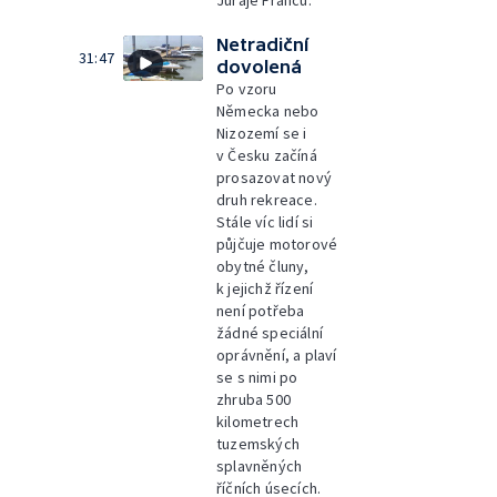
Juraje Franců.
Netradiční
31:47
dovolená
Po vzoru
Německa nebo
Nizozemí se i
v Česku začíná
prosazovat nový
druh rekreace.
Stále víc lidí si
půjčuje motorové
obytné čluny,
k jejichž řízení
není potřeba
žádné speciální
oprávnění, a plaví
se s nimi po
zhruba 500
kilometrech
tuzemských
splavněných
říčních úsecích.