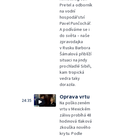
Pretel a odborník
na vodní
hospodářství
Pavel Punčochář.
A podíváme se i
do světa – naše
zpravodajka
v Rusku Barbora
Šámalová přiblíží
situaci na jindy
prochladlé Sibiři,
kam tropická
vedra taky
dorazila.
Oprava vrtu
24:35
Na poškozeném
vrtu v Mexickém
zálivu probíhá 48
hodinová tlaková
zkouška nového
krytu. Podle