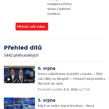
redaktora Petra
Vizinu z kulturní
redakce.
Přehrát celé video
Přehled dílů
5442 přehratelných
6. srpna
Dron s výbušninou na letišti v Lipsku — Pátý
rok války na Ukrajině — V kinech má premiéru
61 min
film Dvě dci tuše
Poslední vysílání
6. 8. 2026
na ČT24
5. srpna
Když se vedro stane hrozbou — Nová