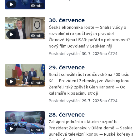
60 min
30. července
Česká ekonomika roste — Snaha vlády o
rozvolnění rozpočtových pravidel —
60 min
Členové týmu USAR: pořád v pohotovosti? —
Nový film Dovolená v Českém ráji
Poslední vysílání
30. 7. 2026
na ČT24
29. července
Senát schválil růst rodičovské na 400 tisíc
Kč — Prezident Zelenskyj ve Washingtonu —
61 min
Zemřel irský zpěvák Glen Hansard — Od
kalamáře k psacímu stroji
Poslední vysílání
29. 7. 2026
na ČT24
28. července
Zahájení jednání o státním rozpočtu —
Prezident Zelenskyj v Bílém domě — Saskia
61 min
Burešová televizní ikonou — Ruské kořeny a