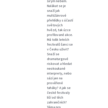
širým nebem.
Nalákat se je
snaží jak
multižánrové
přehlídky s účastí
světových
hvězd, tak úzce
profilované akce.
Má tolik letních
festivalů šanci se
v Česku uživit?
Snaží se
dramaturgové
riskovat a hledat
neokoukané
interprety, nebo
sází jen na
prověřené
taháky? A jak se
české festivaly
liší od těch
zahraničních?
Téma pro