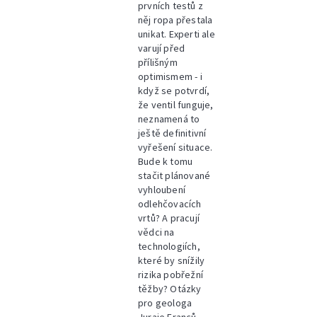
prvních testů z
něj ropa přestala
unikat. Experti ale
varují před
přílišným
optimismem - i
když se potvrdí,
že ventil funguje,
neznamená to
ještě definitivní
vyřešení situace.
Bude k tomu
stačit plánované
vyhloubení
odlehčovacích
vrtů? A pracují
vědci na
technologiích,
které by snížily
rizika pobřežní
těžby? Otázky
pro geologa