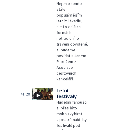
Nejen o tomto
stále
populárnějším
letním lákadlu,
ale i o dalších
formách
netradičního
trávení dovolené,
si budeme
povídat s Janem
Papežem z
Asociace
cestovních
kanceláří.
Letní
41:20
festivaly
Hudební fanoušci
si přes léto
mohou vybírat
z pestré nabídky
festivalů pod