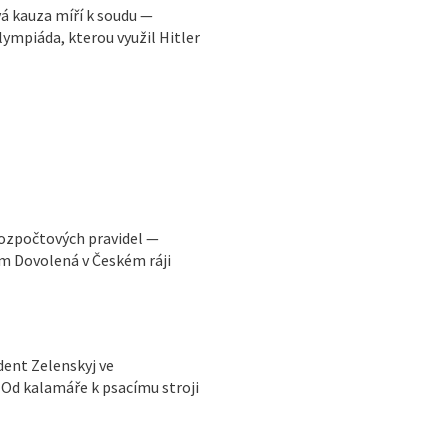
vá kauza míří k soudu —
ympiáda, kterou využil Hitler
rozpočtových pravidel —
m Dovolená v Českém ráji
ident Zelenskyj ve
Od kalamáře k psacímu stroji