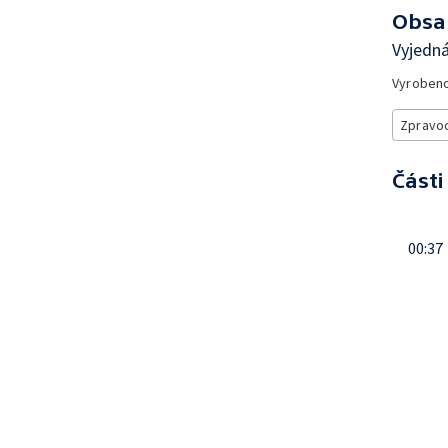
Obsa
Vyjedná
Vyroben
Zpravod
Části
00:37