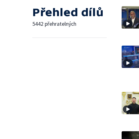
Přehled dílů
5442 přehratelných