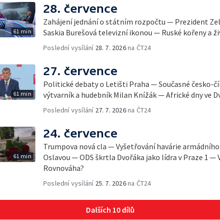
28. července
Zahájení jednání o státním rozpočtu — Prezident Ze
61 min
Saskia Burešová televizní ikonou — Ruské kořeny a ži
Poslední vysílání
28. 7. 2026
na ČT24
27. července
Politické debaty o Letišti Praha — Současné česko-č
61 min
výtvarník a hudebník Milan Knížák — Africké dny ve D
Poslední vysílání
27. 7. 2026
na ČT24
24. července
Trumpova nová cla — Vyšetřování havárie armádního 
61 min
Oslavou — ODS škrtla Dvořáka jako lídra v Praze 1 — 
Rovnováha?
Poslední vysílání
25. 7. 2026
na ČT24
Dalších 10 dílů