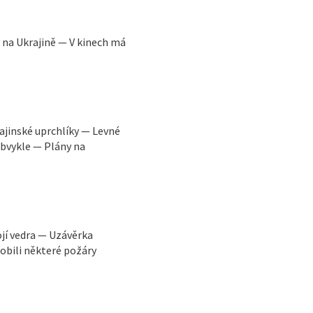
y na Ukrajině — V kinech má
ajinské uprchlíky — Levné
obvykle — Plány na
ojí vedra — Uzávěrka
obili některé požáry