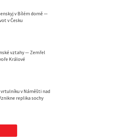
lenskyj v Bílém domě —
vot v Česku
ínské vztahy — Zemřel
voře Králové
vrtulníku v Náměšti nad
Vznikne replika sochy