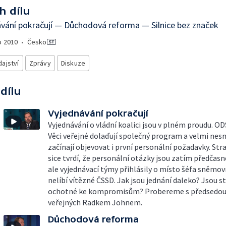
h dílu
vání pokračují — Důchodová reforma — Silnice bez značek
o
2010
•
Česko
ajství
Zprávy
Diskuze
 dílu
Vyjednávání pokračují
Vyjednávání o vládní koalici jsou v plném proudu. OD
Věci veřejné dolaďují společný program a velmi nes
začínají objevovat i první personální požadavky. St
sice tvrdí, že personální otázky jsou zatím předčasn
ale vyjednávací týmy přihlásily o místo šéfa sněmov
nelíbí vítězné ČSSD. Jak jsou jednání daleko? Jsou s
ochotné ke kompromisům? Probereme s předsedou
veřejných Radkem Johnem.
Důchodová reforma