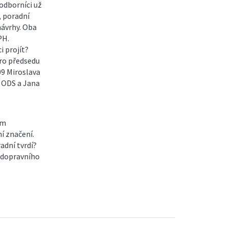
odborníci už
, poradní
návrhy. Oba
PH.
i projít?
ro předsedu
09 Miroslava
 ODS a Jana
ém
í značení.
radní tvrdí?
 dopravního