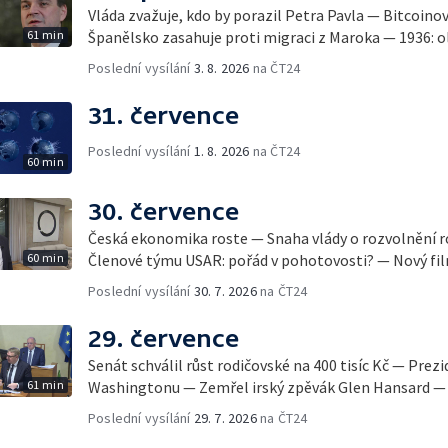
Vláda zvažuje, kdo by porazil Petra Pavla — Bitcoino
61 min
Španělsko zasahuje proti migraci z Maroka — 1936: ol
Poslední vysílání
3. 8. 2026
na ČT24
31. července
Poslední vysílání
1. 8. 2026
na ČT24
60 min
30. července
Česká ekonomika roste — Snaha vlády o rozvolnění 
60 min
Členové týmu USAR: pořád v pohotovosti? — Nový fil
Poslední vysílání
30. 7. 2026
na ČT24
29. července
Senát schválil růst rodičovské na 400 tisíc Kč — Prez
61 min
Washingtonu — Zemřel irský zpěvák Glen Hansard — 
Poslední vysílání
29. 7. 2026
na ČT24