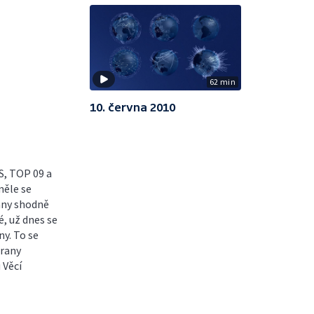
62 min
10. června 2010
S, TOP 09 a
měle se
rany shodně
é, už dnes se
ny. To se
trany
 Věcí