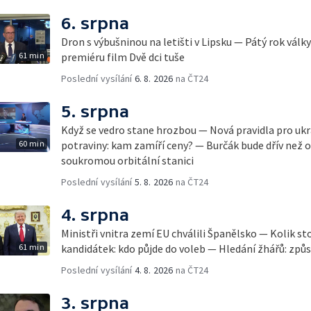
6. srpna
Dron s výbušninou na letišti v Lipsku — Pátý rok válk
61 min
premiéru film Dvě dci tuše
Poslední vysílání
6. 8. 2026
na ČT24
5. srpna
Když se vedro stane hrozbou — Nová pravidla pro ukr
60 min
potraviny: kam zamíří ceny? — Burčák bude dřív než 
soukromou orbitální stanici
Poslední vysílání
5. 8. 2026
na ČT24
4. srpna
Ministři vnitra zemí EU chválili Španělsko — Kolik st
61 min
kandidátek: kdo půjde do voleb — Hledání žhářů: způs
Poslední vysílání
4. 8. 2026
na ČT24
3. srpna