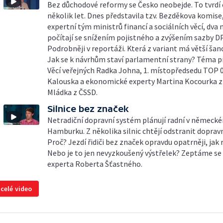
Bez důchodové reformy se Česko neobejde. To tvrdí 
několik let. Dnes představila tzv. Bezděkova komise
expertní tým ministrů financí a sociálních věcí, dva 
počítají se snížením pojistného a zvýšením sazby D
Podrobněji v reportáži. Která z variant má větší šanc
Jak se k návrhům staví parlamentní strany? Téma p
Věcí veřejných Radka Johna, 1. místopředsedu TOP 
Kalouska a ekonomické experty Martina Kocourka z
Mládka z ČSSD.
Silnice bez značek
Netradiční dopravní systém plánují radní v německ
Hamburku. Z několika silnic chtějí odstranit dopravn
Proč? Jezdí řidiči bez značek opravdu opatrněji, jak 
Nebo je to jen nevyzkoušený výstřelek? Zeptáme se
experta Roberta Šťastného.
 celé video