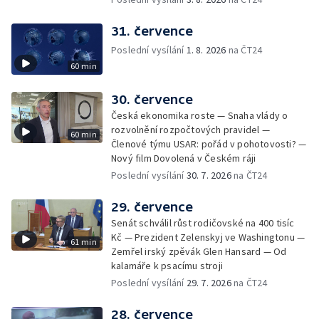
31. července
Poslední vysílání
1. 8. 2026
na ČT24
60 min
30. července
Česká ekonomika roste — Snaha vlády o
rozvolnění rozpočtových pravidel —
60 min
Členové týmu USAR: pořád v pohotovosti? —
Nový film Dovolená v Českém ráji
Poslední vysílání
30. 7. 2026
na ČT24
29. července
Senát schválil růst rodičovské na 400 tisíc
Kč — Prezident Zelenskyj ve Washingtonu —
61 min
Zemřel irský zpěvák Glen Hansard — Od
kalamáře k psacímu stroji
Poslední vysílání
29. 7. 2026
na ČT24
28. července