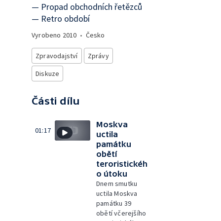
— Propad obchodních řetězců
— Retro období
Vyrobeno
2010
•
Česko
Zpravodajství
Zprávy
Diskuze
Části dílu
Moskva
01:17
uctila
památku
obětí
teroristickéh
o útoku
Dnem smutku
uctila Moskva
památku 39
obětí včerejšího