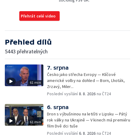
sociolog FSV UK.
Přehrát celé video
Přehled dílů
5443 přehratelných
7. srpna
Česko jako střecha Evropy — Klíčové
americké volby na dohled — Born, Lhoták,
61 min
Zrzavý, Miler...
Poslední vysílání
8. 8. 2026
na ČT24
6. srpna
Dron s výbušninou na letišti v Lipsku — Pátý
rok války na Ukrajině — V kinech má premiéru
61 min
film Dvě dci tuše
Poslední vysílání
6. 8. 2026
na ČT24