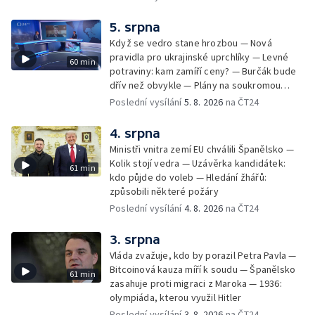
5. srpna
Když se vedro stane hrozbou — Nová
pravidla pro ukrajinské uprchlíky — Levné
60 min
potraviny: kam zamíří ceny? — Burčák bude
dřív než obvykle — Plány na soukromou
orbitální stanici
Poslední vysílání
5. 8. 2026
na ČT24
4. srpna
Ministři vnitra zemí EU chválili Španělsko —
Kolik stojí vedra — Uzávěrka kandidátek:
61 min
kdo půjde do voleb — Hledání žhářů:
způsobili některé požáry
Poslední vysílání
4. 8. 2026
na ČT24
3. srpna
Vláda zvažuje, kdo by porazil Petra Pavla —
Bitcoinová kauza míří k soudu — Španělsko
61 min
zasahuje proti migraci z Maroka — 1936:
olympiáda, kterou využil Hitler
Poslední vysílání
3. 8. 2026
na ČT24