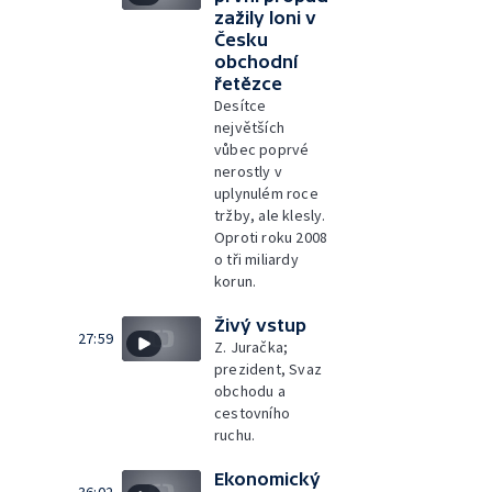
zažily loni v
Česku
obchodní
řetězce
Desítce
největších
vůbec poprvé
nerostly v
uplynulém roce
tržby, ale klesly.
Oproti roku 2008
o tři miliardy
korun.
Živý vstup
27:59
Z. Juračka;
prezident, Svaz
obchodu a
cestovního
ruchu.
Ekonomický