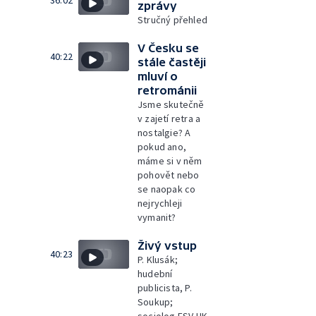
36:02
zprávy
Stručný přehled
V Česku se
40:22
stále častěji
mluví o
retrománii
Jsme skutečně
v zajetí retra a
nostalgie? A
pokud ano,
máme si v něm
pohovět nebo
se naopak co
nejrychleji
vymanit?
Živý vstup
40:23
P. Klusák;
hudební
publicista, P.
Soukup;