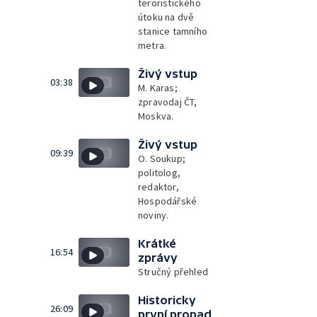
teroristického
útoku na dvě
stanice tamního
metra.
Živý vstup
03:38
M. Karas;
zpravodaj ČT,
Moskva.
Živý vstup
09:39
O. Soukup;
politolog,
redaktor,
Hospodářské
noviny.
Krátké
16:54
zprávy
Stručný přehled
Historicky
26:09
první propad