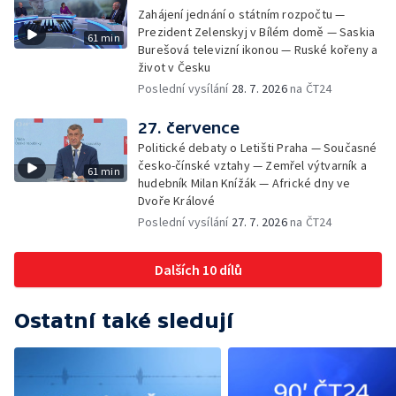
Zahájení jednání o státním rozpočtu —
Prezident Zelenskyj v Bílém domě — Saskia
61 min
Burešová televizní ikonou — Ruské kořeny a
život v Česku
Poslední vysílání
28. 7. 2026
na ČT24
27. července
Politické debaty o Letišti Praha — Současné
česko-čínské vztahy — Zemřel výtvarník a
61 min
hudebník Milan Knížák — Africké dny ve
Dvoře Králové
Poslední vysílání
27. 7. 2026
na ČT24
Dalších 10 dílů
Ostatní také sledují