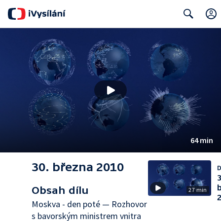
Search
64 min
30. března 2010
D
3
Obsah dílu
27 min
Moskva - den poté — Rozhovor
s bavorským ministrem vnitra