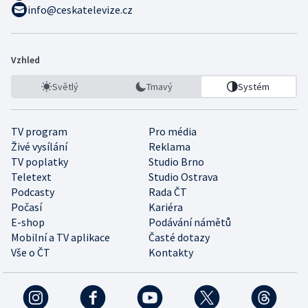
info@ceskatelevize.cz
Vzhled
Světlý
Tmavý
Systém
TV program
Pro média
Živé vysílání
Reklama
TV poplatky
Studio Brno
Teletext
Studio Ostrava
Podcasty
Rada ČT
Počasí
Kariéra
E-shop
Podávání námětů
Mobilní a TV aplikace
Časté dotazy
Vše o ČT
Kontakty