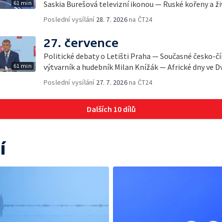
61 min
Saskia Burešová televizní ikonou — Ruské kořeny a ži
Poslední vysílání
28. 7. 2026
na ČT24
27. července
Politické debaty o Letišti Praha — Současné česko-č
61 min
výtvarník a hudebník Milan Knížák — Africké dny ve D
Poslední vysílání
27. 7. 2026
na ČT24
Dalších 10 dílů
í