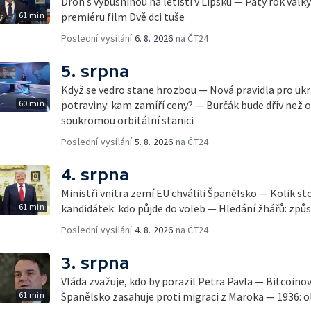
Dron s výbušninou na letišti v Lipsku — Pátý rok válk
61 min
premiéru film Dvě dci tuše
Poslední vysílání
6. 8. 2026
na ČT24
5. srpna
Když se vedro stane hrozbou — Nová pravidla pro ukr
60 min
potraviny: kam zamíří ceny? — Burčák bude dřív než 
soukromou orbitální stanici
Poslední vysílání
5. 8. 2026
na ČT24
4. srpna
Ministři vnitra zemí EU chválili Španělsko — Kolik st
61 min
kandidátek: kdo půjde do voleb — Hledání žhářů: způs
Poslední vysílání
4. 8. 2026
na ČT24
3. srpna
Vláda zvažuje, kdo by porazil Petra Pavla — Bitcoino
61 min
Španělsko zasahuje proti migraci z Maroka — 1936: ol