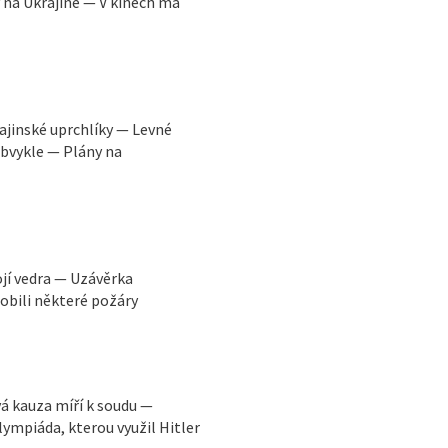
y na Ukrajině — V kinech má
ajinské uprchlíky — Levné
obvykle — Plány na
ojí vedra — Uzávěrka
obili některé požáry
vá kauza míří k soudu —
ympiáda, kterou využil Hitler