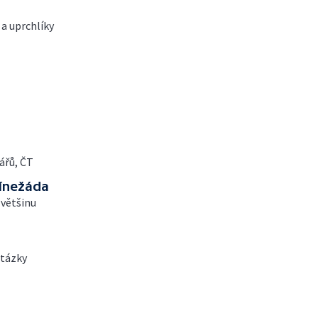
 a uprchlíky
ářů, ČT
ínežáda
 většinu
otázky