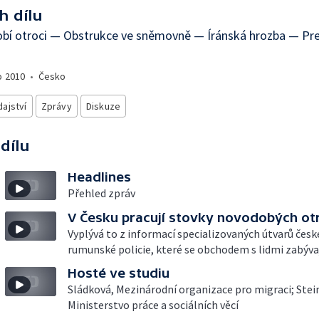
h dílu
bí otroci — Obstrukce ve sněmovně — Íránská hrozba — Pre
o
2010
•
Česko
ajství
Zprávy
Diskuze
 dílu
Headlines
Přehled zpráv
V Česku pracují stovky novodobých ot
Vyplývá to z informací specializovaných útvarů česk
rumunské policie, které se obchodem s lidmi zabývaj
Hosté ve studiu
Sládková, Mezinárodní organizace pro migraci; Stei
Ministerstvo práce a sociálních věcí