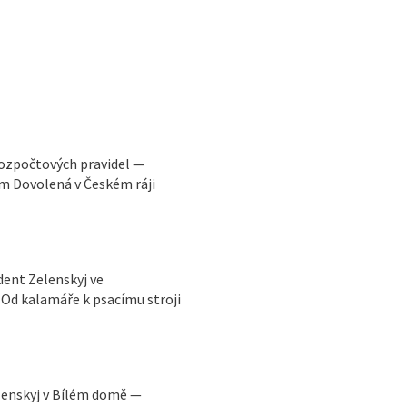
rozpočtových pravidel —
m Dovolená v Českém ráji
ident Zelenskyj ve
Od kalamáře k psacímu stroji
lenskyj v Bílém domě —