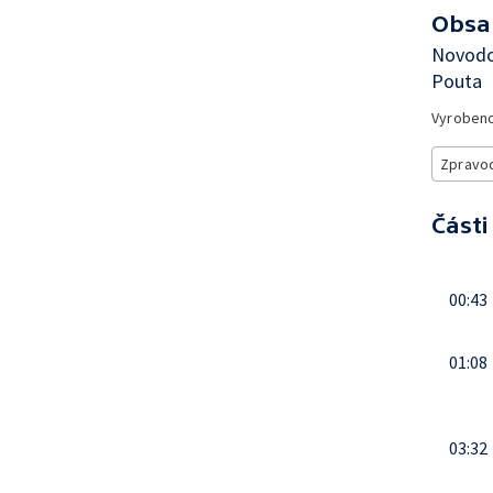
Obsa
Novodo
Pouta
Vyroben
Zpravod
Části
00:43
01:08
03:32