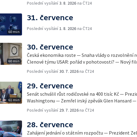
Poslední vysílání
3. 8. 2026
na ČT24
31. července
Poslední vysílání
1. 8. 2026
na ČT24
60 min
30. července
Česká ekonomika roste — Snaha vlády o rozvolnění 
60 min
Členové týmu USAR: pořád v pohotovosti? — Nový fil
Poslední vysílání
30. 7. 2026
na ČT24
29. července
Senát schválil růst rodičovské na 400 tisíc Kč — Prez
61 min
Washingtonu — Zemřel irský zpěvák Glen Hansard — 
Poslední vysílání
29. 7. 2026
na ČT24
28. července
Zahájení jednání o státním rozpočtu — Prezident Ze