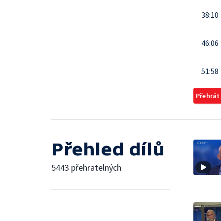
38:10
46:06
51:58
Přehrát
Přehled dílů
5443 přehratelných