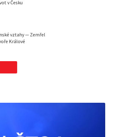
vot v Česku
ínské vztahy — Zemřel
voře Králové