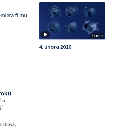
miéra filmu
61 min
4. února 2010
roků
é a
í.
nichová,