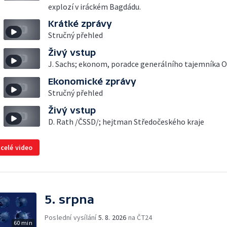
explozí v iráckém Bagdádu.
Krátké zprávy
Stručný přehled
Živý vstup
J. Sachs; ekonom, poradce generálního tajemníka 
Ekonomické zprávy
Stručný přehled
Živý vstup
D. Rath /ČSSD/; hejtman Středočeského kraje
 celé video
5. srpna
Poslední vysílání
5. 8. 2026
na ČT24
60 min