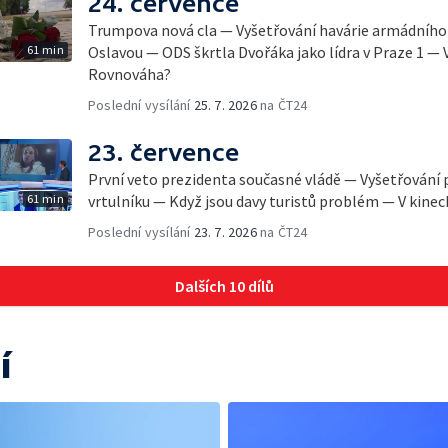
24. července
Trumpova nová cla — Vyšetřování havárie armádního 
61 min
Oslavou — ODS škrtla Dvořáka jako lídra v Praze 1 — 
Rovnováha?
Poslední vysílání
25. 7. 2026
na ČT24
23. července
První veto prezidenta současné vládě — Vyšetřování 
61 min
vrtulníku — Když jsou davy turistů problém — V kine
Poslední vysílání
23. 7. 2026
na ČT24
Dalších 10 dílů
í