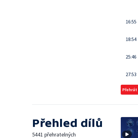
16:55
18:54
25:46
27:53
Přehrát
Přehled dílů
5441 přehratelných