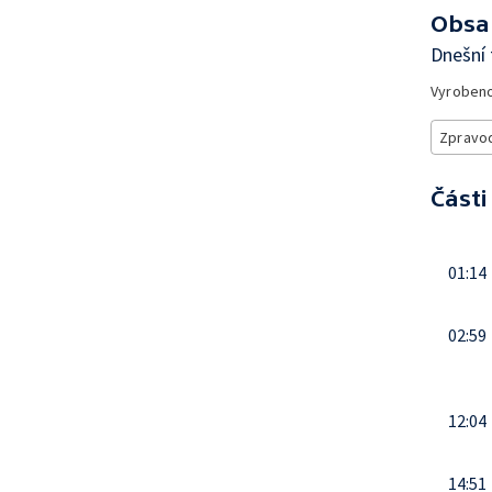
Obsa
Dnešní 
Vyroben
Zpravod
Části
01:14
02:59
12:04
14:51