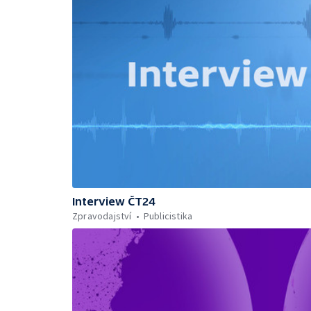
Interview ČT24
Zpravodajství
Publicistika