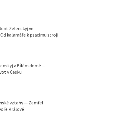
ident Zelenskyj ve
Od kalamáře k psacímu stroji
lenskyj v Bílém domě —
vot v Česku
ínské vztahy — Zemřel
voře Králové