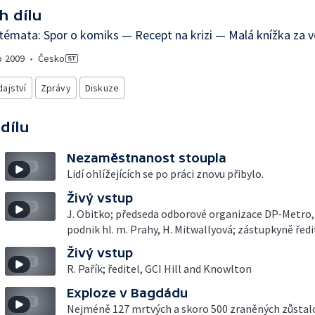
h dílu
témata: Spor o komiks — Recept na krizi — Malá knížka za v
o
2009
•
Česko
ajství
Zprávy
Diskuze
 dílu
Nezaměstnanost stoupla
Lidí ohlížejících se po práci znovu přibylo.
Živý vstup
J. Obitko; předseda odborové organizace DP-Metro,
podnik hl. m. Prahy, H. Mitwallyová; zástupkyně řed
Živý vstup
R. Pařík; ředitel, GCI Hill and Knowlton
Exploze v Bagdádu
Nejméně 127 mrtvých a skoro 500 zraněných zůstalo