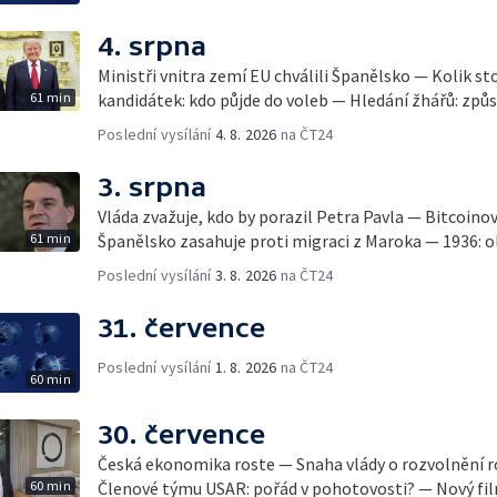
4. srpna
Ministři vnitra zemí EU chválili Španělsko — Kolik st
61 min
kandidátek: kdo půjde do voleb — Hledání žhářů: způs
Poslední vysílání
4. 8. 2026
na ČT24
3. srpna
Vláda zvažuje, kdo by porazil Petra Pavla — Bitcoino
61 min
Španělsko zasahuje proti migraci z Maroka — 1936: ol
Poslední vysílání
3. 8. 2026
na ČT24
31. července
Poslední vysílání
1. 8. 2026
na ČT24
60 min
30. července
Česká ekonomika roste — Snaha vlády o rozvolnění 
60 min
Členové týmu USAR: pořád v pohotovosti? — Nový fil