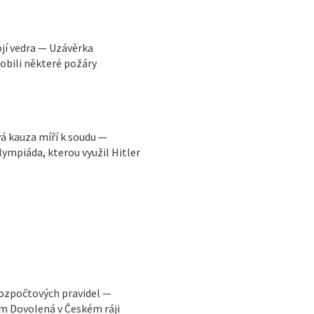
ojí vedra — Uzávěrka
obili některé požáry
vá kauza míří k soudu —
ympiáda, kterou využil Hitler
rozpočtových pravidel —
m Dovolená v Českém ráji