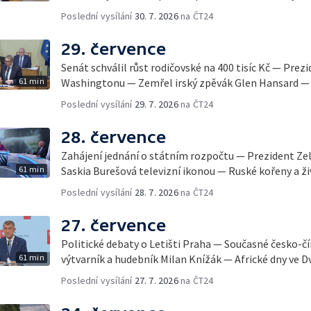
Poslední vysílání
30. 7. 2026
na ČT24
29. července
Senát schválil růst rodičovské na 400 tisíc Kč — Prez
61 min
Washingtonu — Zemřel irský zpěvák Glen Hansard — 
Poslední vysílání
29. 7. 2026
na ČT24
28. července
Zahájení jednání o státním rozpočtu — Prezident Ze
61 min
Saskia Burešová televizní ikonou — Ruské kořeny a ži
Poslední vysílání
28. 7. 2026
na ČT24
27. července
Politické debaty o Letišti Praha — Současné česko-č
61 min
výtvarník a hudebník Milan Knížák — Africké dny ve D
Poslední vysílání
27. 7. 2026
na ČT24