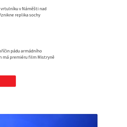
vrtulníku v Náměšti nad
Vznikne replika sochy
příčin pádu armádního
ch má premiéru film Mistryně