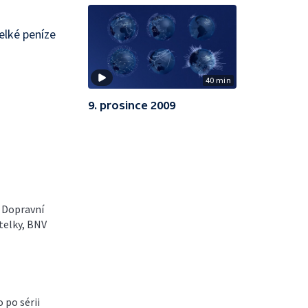
elké peníze
40 min
9. prosince 2009
 Dopravní
itelky, BNV
 po sérii