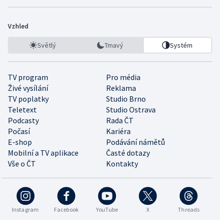
Vzhled
Světlý
Tmavý
Systém
TV program
Pro média
Živé vysílání
Reklama
TV poplatky
Studio Brno
Teletext
Studio Ostrava
Podcasty
Rada ČT
Počasí
Kariéra
E-shop
Podávání námětů
Mobilní a TV aplikace
Časté dotazy
Vše o ČT
Kontakty
Instagram
Facebook
YouTube
X
Threads