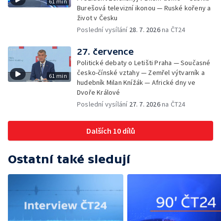
61 min
Burešová televizní ikonou — Ruské kořeny a
život v Česku
Poslední vysílání
28. 7. 2026
na ČT24
27. července
Politické debaty o Letišti Praha — Současné
česko-čínské vztahy — Zemřel výtvarník a
61 min
hudebník Milan Knížák — Africké dny ve
Dvoře Králové
Poslední vysílání
27. 7. 2026
na ČT24
Dalších 10 dílů
Ostatní také sledují