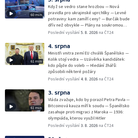
Když se vedro stane hrozbou — Nová
pravidla pro ukrajinské uprchlíky — Levné
60 min
potraviny: kam zamíří ceny? — Burčák bude
dřív než obvykle — Plány na soukromou
orbitální stanici
Poslední vysílání
5. 8. 2026
na ČT24
4. srpna
Ministři vnitra zemí EU chválili Španělsko —
Kolik stojí vedra — Uzávěrka kandidátek:
61 min
kdo půjde do voleb — Hledání žhářů:
způsobili některé požáry
Poslední vysílání
4. 8. 2026
na ČT24
3. srpna
Vláda zvažuje, kdo by porazil Petra Pavla —
Bitcoinová kauza míří k soudu — Španělsko
61 min
zasahuje proti migraci z Maroka — 1936:
olympiáda, kterou využil Hitler
Poslední vysílání
3. 8. 2026
na ČT24