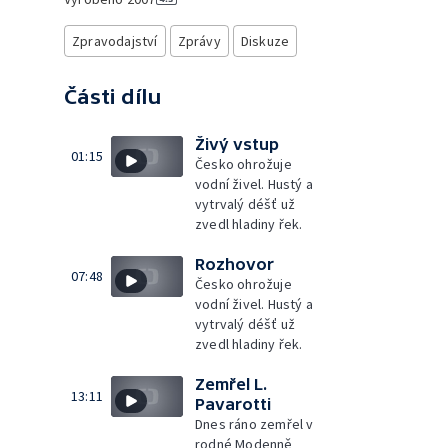
Zpravodajství
Zprávy
Diskuze
Části dílu
Živý vstup
01:15
Česko ohrožuje
vodní živel. Hustý a
vytrvalý déšť už
zvedl hladiny řek.
Rozhovor
07:48
Česko ohrožuje
vodní živel. Hustý a
vytrvalý déšť už
zvedl hladiny řek.
Zemřel L.
13:11
Pavarotti
Dnes ráno zemřel v
rodné Modenně