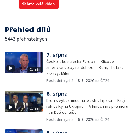
Přehrát celé video
Přehled dílů
5443 přehratelných
7. srpna
Česko jako střecha Evropy — Klíčové
americké volby na dohled — Born, Lhoták,
61 min
Zrzavý, Miler...
Poslední vysílání
8. 8. 2026
na ČT24
6. srpna
Dron s výbušninou na letišti v Lipsku — Pátý
rok války na Ukrajině — V kinech má premiéru
61 min
film Dvě dci tuše
Poslední vysílání
6. 8. 2026
na ČT24
5. srpna