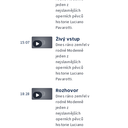
jeden z
nejslavnějších
operních pěvců
historie Luciano
Pavarotti.
Živý vstup
15:07
Dnes ráno zemřel v
rodné Modenně
jeden z
nejslavnějších
operních pěvců
historie Luciano
Pavarotti.
Rozhovor
18:28
Dnes ráno zemřel v
rodné Modenně
jeden z
nejslavnějších
operních pěvců
historie Luciano