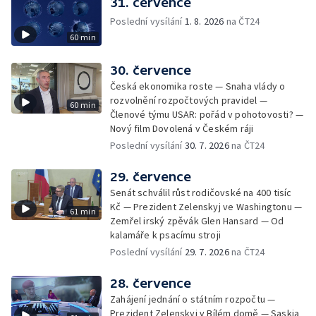
31. července
Poslední vysílání
1. 8. 2026
na ČT24
60 min
30. července
Česká ekonomika roste — Snaha vlády o
rozvolnění rozpočtových pravidel —
60 min
Členové týmu USAR: pořád v pohotovosti? —
Nový film Dovolená v Českém ráji
Poslední vysílání
30. 7. 2026
na ČT24
29. července
Senát schválil růst rodičovské na 400 tisíc
Kč — Prezident Zelenskyj ve Washingtonu —
61 min
Zemřel irský zpěvák Glen Hansard — Od
kalamáře k psacímu stroji
Poslední vysílání
29. 7. 2026
na ČT24
28. července
Zahájení jednání o státním rozpočtu —
Prezident Zelenskyj v Bílém domě — Saskia