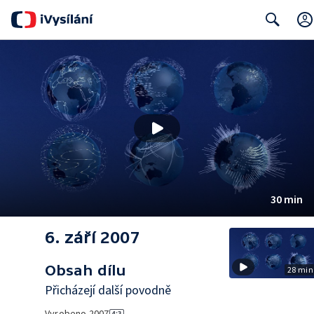
Search
30 min
6. září 2007
Obsah dílu
28 min
Přicházejí další povodně
Vyrobeno
2007