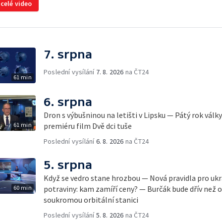
 celé video
7. srpna
Poslední vysílání
7. 8. 2026
na ČT24
61 min
6. srpna
Dron s výbušninou na letišti v Lipsku — Pátý rok válk
61 min
premiéru film Dvě dci tuše
Poslední vysílání
6. 8. 2026
na ČT24
5. srpna
Když se vedro stane hrozbou — Nová pravidla pro ukr
60 min
potraviny: kam zamíří ceny? — Burčák bude dřív než 
soukromou orbitální stanici
Poslední vysílání
5. 8. 2026
na ČT24