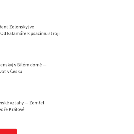
ident Zelenskyj ve
Od kalamáře k psacímu stroji
lenskyj v Bílém domě —
vot v Česku
ínské vztahy — Zemřel
voře Králové