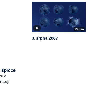
29 min
3. srpna 2007
í špičce
tu v
řešují