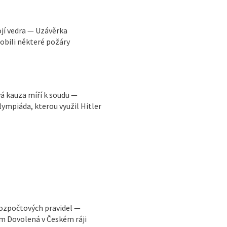
ojí vedra — Uzávěrka
obili některé požáry
vá kauza míří k soudu —
ympiáda, kterou využil Hitler
rozpočtových pravidel —
m Dovolená v Českém ráji