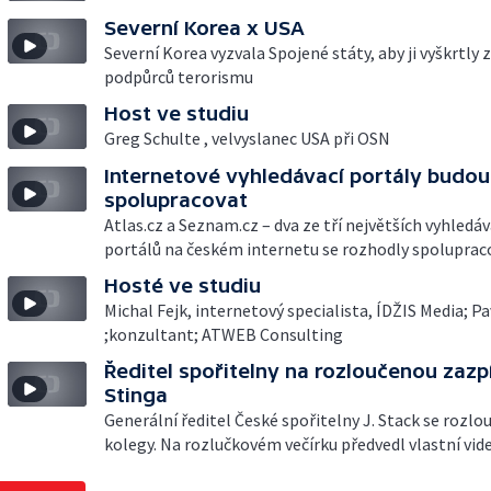
Severní Korea x USA
Severní Korea vyzvala Spojené státy, aby ji vyškrtly
podpůrců terorismu
Host ve studiu
Greg Schulte , velvyslanec USA při OSN
Internetové vyhledávací portály budou
spolupracovat
Atlas.cz a Seznam.cz – dva ze tří největších vyhledá
portálů na českém internetu se rozhodly spoluprac
Hosté ve studiu
Michal Fejk, internetový specialista, ÍDŽIS Media; Pa
;konzultant; ATWEB Consulting
Ředitel spořitelny na rozloučenou zazp
Stinga
Generální ředitel České spořitelny J. Stack se rozlou
kolegy. Na rozlučkovém večírku předvedl vlastní vid