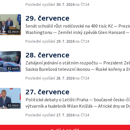
Poslední vysílání
30. 7. 2026
na ČT24
29. července
Senát schválil růst rodičovské na 400 tisíc Kč — Prez
61 min
Washingtonu — Zemřel irský zpěvák Glen Hansard — 
Poslední vysílání
29. 7. 2026
na ČT24
28. července
Zahájení jednání o státním rozpočtu — Prezident Ze
61 min
Saskia Burešová televizní ikonou — Ruské kořeny a ži
Poslední vysílání
28. 7. 2026
na ČT24
27. července
Politické debaty o Letišti Praha — Současné česko-č
61 min
výtvarník a hudebník Milan Knížák — Africké dny ve D
Poslední vysílání
27. 7. 2026
na ČT24