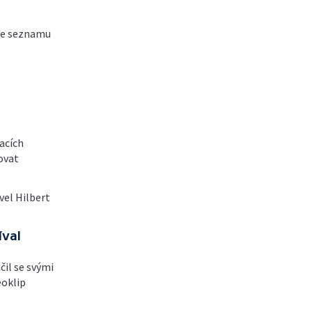
 ze seznamu
vacích
ovat
vel Hilbert
íval
čil se svými
eoklip