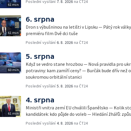
Poslední vysílání
7. 8. 2026
na ČT24
61 min
6. srpna
Dron s výbušninou na letišti v Lipsku — Pátý rok válk
61 min
premiéru film Dvě dci tuše
Poslední vysílání
6. 8. 2026
na ČT24
5. srpna
Když se vedro stane hrozbou — Nová pravidla pro ukr
60 min
potraviny: kam zamíří ceny? — Burčák bude dřív než 
soukromou orbitální stanici
Poslední vysílání
5. 8. 2026
na ČT24
4. srpna
Ministři vnitra zemí EU chválili Španělsko — Kolik st
61 min
kandidátek: kdo půjde do voleb — Hledání žhářů: způs
Poslední vysílání
4. 8. 2026
na ČT24