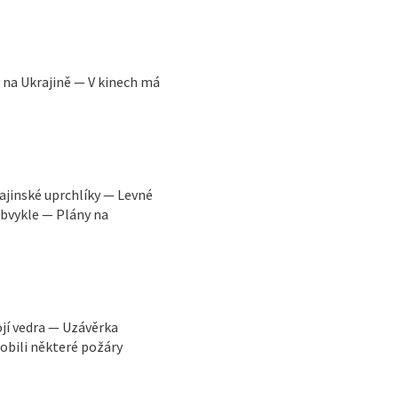
y na Ukrajině — V kinech má
ajinské uprchlíky — Levné
obvykle — Plány na
ojí vedra — Uzávěrka
obili některé požáry