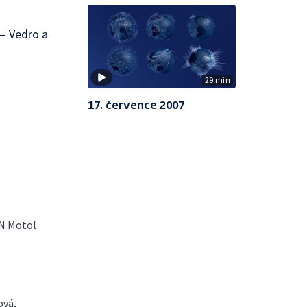
— Vedro a
29 min
17. července 2007
FN Motol
ová,