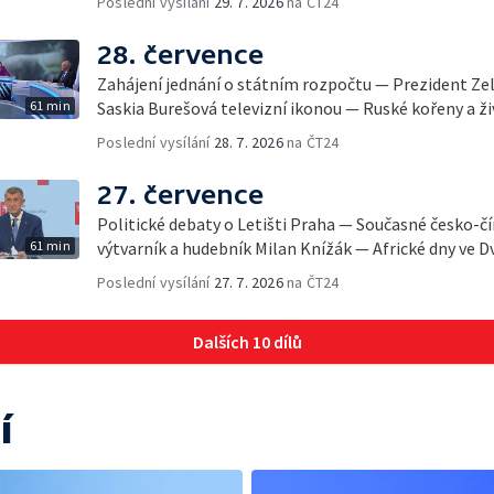
Poslední vysílání
29. 7. 2026
na ČT24
28. července
Zahájení jednání o státním rozpočtu — Prezident Ze
61 min
Saskia Burešová televizní ikonou — Ruské kořeny a ži
Poslední vysílání
28. 7. 2026
na ČT24
27. července
Politické debaty o Letišti Praha — Současné česko-č
61 min
výtvarník a hudebník Milan Knížák — Africké dny ve D
Poslední vysílání
27. 7. 2026
na ČT24
Dalších 10 dílů
í