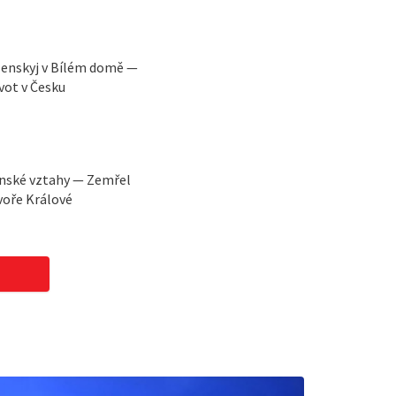
lenskyj v Bílém domě —
vot v Česku
ínské vztahy — Zemřel
voře Králové