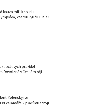
vá kauza míří k soudu —
ympiáda, kterou využil Hitler
rozpočtových pravidel —
m Dovolená v Českém ráji
ident Zelenskyj ve
Od kalamáře k psacímu stroji