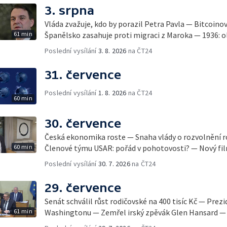
3. srpna
Vláda zvažuje, kdo by porazil Petra Pavla — Bitcoino
61 min
Španělsko zasahuje proti migraci z Maroka — 1936: ol
Poslední vysílání
3. 8. 2026
na ČT24
31. července
Poslední vysílání
1. 8. 2026
na ČT24
60 min
30. července
Česká ekonomika roste — Snaha vlády o rozvolnění 
60 min
Členové týmu USAR: pořád v pohotovosti? — Nový fil
Poslední vysílání
30. 7. 2026
na ČT24
29. července
Senát schválil růst rodičovské na 400 tisíc Kč — Prez
61 min
Washingtonu — Zemřel irský zpěvák Glen Hansard — 