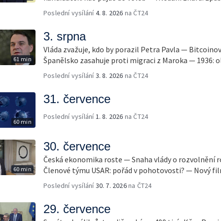
Poslední vysílání
4. 8. 2026
na ČT24
3. srpna
Vláda zvažuje, kdo by porazil Petra Pavla — Bitcoino
61 min
Španělsko zasahuje proti migraci z Maroka — 1936: ol
Poslední vysílání
3. 8. 2026
na ČT24
31. července
Poslední vysílání
1. 8. 2026
na ČT24
60 min
30. července
Česká ekonomika roste — Snaha vlády o rozvolnění 
60 min
Členové týmu USAR: pořád v pohotovosti? — Nový fil
Poslední vysílání
30. 7. 2026
na ČT24
29. července