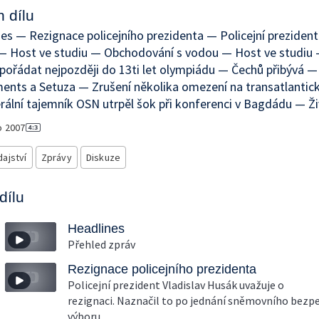
 dílu
es — Rezignace policejního prezidenta — Policejní prezident
— Host ve studiu — Obchodování s vodou — Host ve studiu
pořádat nejpozději do 13ti let olympiádu — Čechů přibývá 
ents a Setuza — Zrušení několika omezení na transatlantick
ální tajemník OSN utrpěl šok při konferenci v Bagdádu — Ži
o
2007
ajství
Zprávy
Diskuze
dílu
Headlines
Přehled zpráv
Rezignace policejního prezidenta
Policejní prezident Vladislav Husák uvažuje o
rezignaci. Naznačil to po jednání sněmovního bezp
výboru