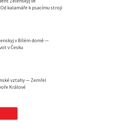
ident Zelenskyj ve
Od kalamáře k psacímu stroji
lenskyj v Bílém domě —
vot v Česku
ínské vztahy — Zemřel
voře Králové