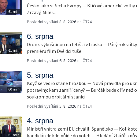
Česko jako střecha Evropy — Klíčové americké volby 
61 min
Zrzavý, Miler...
Poslední vysílání
8. 8. 2026
na ČT24
6. srpna
Dron s výbušninou na letišti v Lipsku — Pátý rok válk
61 min
premiéru film Dvě dci tuše
Poslední vysílání
6. 8. 2026
na ČT24
5. srpna
Když se vedro stane hrozbou — Nová pravidla pro ukr
60 min
potraviny: kam zamíří ceny? — Burčák bude dřív než 
soukromou orbitální stanici
Poslední vysílání
5. 8. 2026
na ČT24
4. srpna
Ministři vnitra zemí EU chválili Španělsko — Kolik st
61 min
kandidátek: kdo půjde do voleb — Hledání žhářů: způs