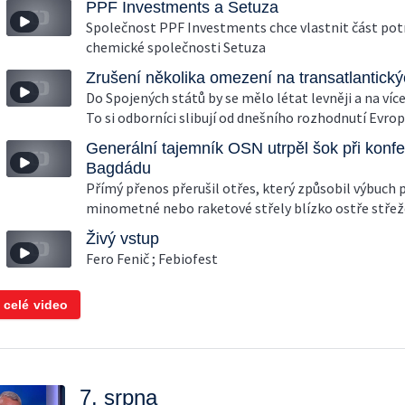
PPF Investments a Setuza
Společnost PPF Investments chce vlastnit část pot
chemické společnosti Setuza
Zrušení několika omezení na transatlantický
Do Spojených států by se mělo létat levněji a na víc
To si odborníci slibují od dnešního rozhodnutí Evro
Generální tajemník OSN utrpěl šok při konfe
Bagdádu
Přímý přenos přerušil otřes, který způsobil výbuch 
minometné nebo raketové střely blízko ostře stře
Živý vstup
Fero Fenič ; Febiofest
 celé video
7. srpna