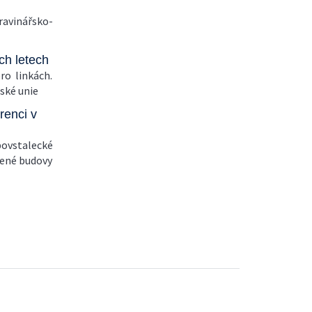
ravinářsko-
ch letech
ero linkách.
pské unie
renci v
povstalecké
žené budovy