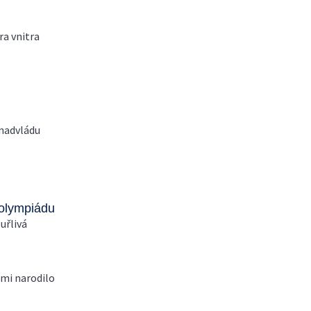
ra vnitra
 nadvládu
 olympiádu
uřlivá
emi narodilo