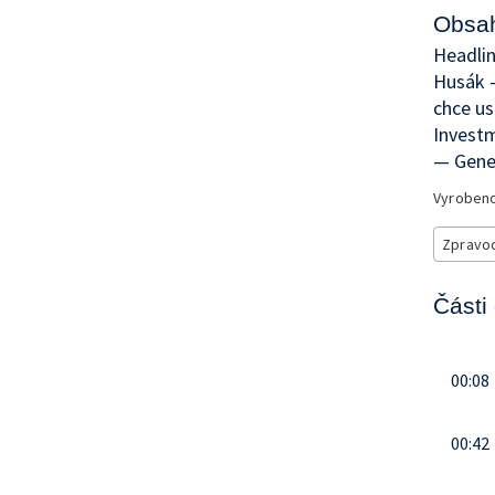
Obsah
Headlin
Husák 
chce us
Investm
— Gener
Vyroben
Zpravod
Části 
00:08
00:42