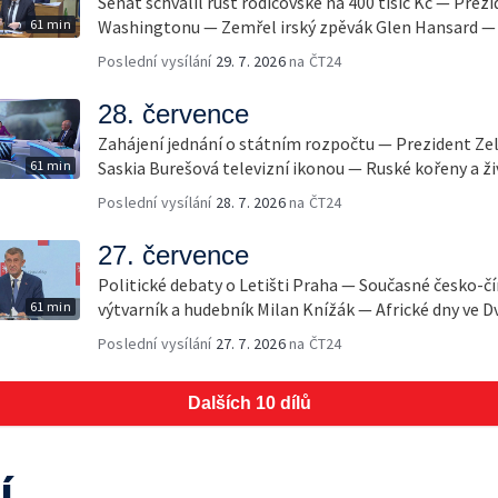
Senát schválil růst rodičovské na 400 tisíc Kč — Prez
61 min
Washingtonu — Zemřel irský zpěvák Glen Hansard — 
Poslední vysílání
29. 7. 2026
na ČT24
28. července
Zahájení jednání o státním rozpočtu — Prezident Ze
61 min
Saskia Burešová televizní ikonou — Ruské kořeny a ži
Poslední vysílání
28. 7. 2026
na ČT24
27. července
Politické debaty o Letišti Praha — Současné česko-č
61 min
výtvarník a hudebník Milan Knížák — Africké dny ve D
Poslední vysílání
27. 7. 2026
na ČT24
Dalších 10 dílů
í