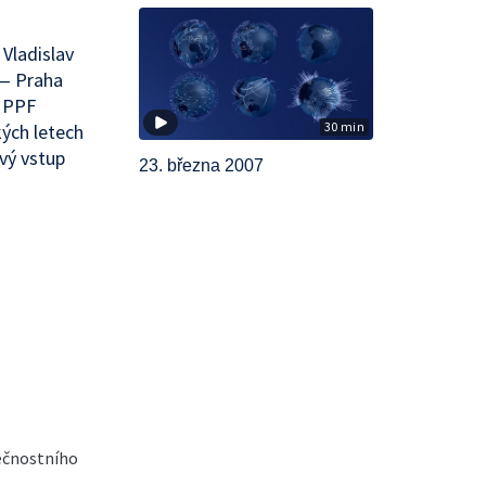
 Vladislav
 — Praha
— PPF
30 min
ých letech
vý vstup
23. března 2007
ečnostního