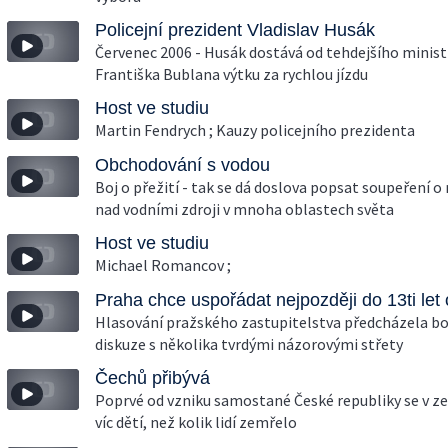
Policejní prezident Vladislav Husák
Červenec 2006 - Husák dostává od tehdejšího minist
Františka Bublana výtku za rychlou jízdu
Host ve studiu
Martin Fendrych ; Kauzy policejního prezidenta
Obchodování s vodou
Boj o přežití - tak se dá doslova popsat soupeření o
nad vodními zdroji v mnoha oblastech světa
Host ve studiu
Michael Romancov ;
Praha chce uspořádat nejpozději do 13ti let
Hlasování pražského zastupitelstva předcházela bo
diskuze s několika tvrdými názorovými střety
Čechů přibývá
Poprvé od vzniku samostané České republiky se v z
víc dětí, než kolik lidí zemřelo