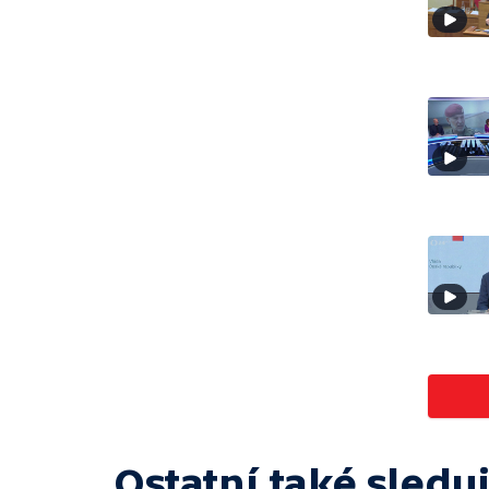
Ostatní také sleduj