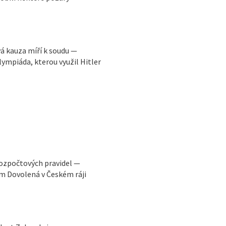
vá kauza míří k soudu —
ympiáda, kterou využil Hitler
rozpočtových pravidel —
m Dovolená v Českém ráji