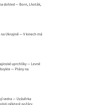
na dohled — Born, Lhoták,
y na Ukrajině — V kinech má
ajinské uprchlíky — Levné
obvykle — Plány na
ojí vedra — Uzávěrka
obili některé požáry