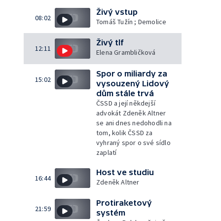
Živý vstup
08:02
Tomáš Tužín ; Demolice
Živý tlf
12:11
Elena Grambličková
Spor o miliardy za
15:02
vysouzený Lidový
dům stále trvá
ČSSD a její někdejší
advokát Zdeněk Altner
se ani dnes nedohodli na
tom, kolik ČSSD za
vyhraný spor o své sídlo
zaplatí
Host ve studiu
16:44
Zdeněk Altner
Protiraketový
21:59
systém