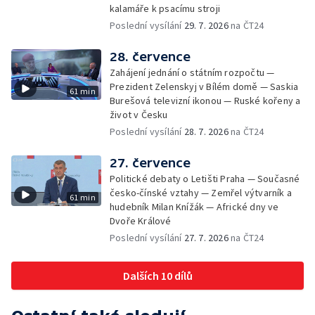
kalamáře k psacímu stroji
Poslední vysílání
29. 7. 2026
na ČT24
28. července
Zahájení jednání o státním rozpočtu —
Prezident Zelenskyj v Bílém domě — Saskia
61 min
Burešová televizní ikonou — Ruské kořeny a
život v Česku
Poslední vysílání
28. 7. 2026
na ČT24
27. července
Politické debaty o Letišti Praha — Současné
česko-čínské vztahy — Zemřel výtvarník a
61 min
hudebník Milan Knížák — Africké dny ve
Dvoře Králové
Poslední vysílání
27. 7. 2026
na ČT24
Dalších 10 dílů