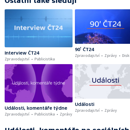
Ostatní také sledují
90’ ČT24
Interview ČT24
Zpravodajství
Zprávy
Dis
Zpravodajství
Publicistika
Události
Události, komentáře týdne
Zpravodajství
Zprávy
Zpravodajství
Publicistika
Zprávy