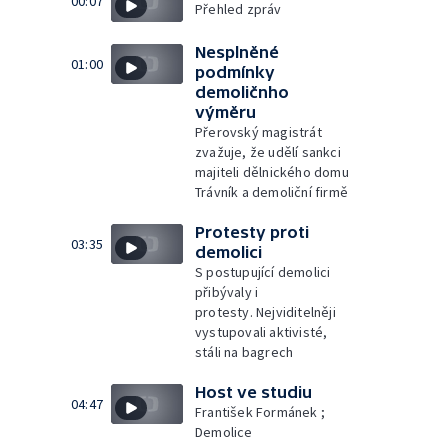
00:07
Přehled zpráv
Nesplněné
01:00
podmínky
demoličnho
výměru
Přerovský magistrát
zvažuje, že udělí sankci
majiteli dělnického domu
Trávník a demoliční firmě
Protesty proti
03:35
demolici
S postupující demolici
přibývaly i
protesty. Nejviditelněji
vystupovali aktivisté,
stáli na bagrech
Host ve studiu
04:47
František Formánek ;
Demolice