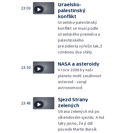
Izraelsko-
23:03
palestinský
konflikt
Izraelsko-palestinský
konflikt se musí podle
izraelského premiéra a
palestinského
prezidenta vyřešit tak,ž
vzniknou dva státy
NASA a asteroidy
23:30
V roce 2036 by naši
planetu mohl zasáhnout
asteroid - varují
astronomové
Sjezd Strany
23:48
zelených
Strana zelených má po
víkendovém sjezdu. A má
taky jasno, že jí dál
povede Martin Bursík