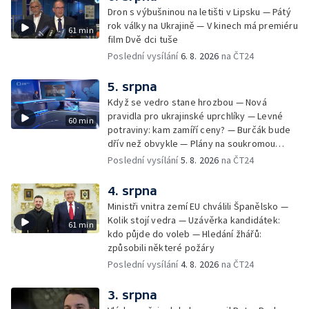
Dron s výbušninou na letišti v Lipsku — Pátý
rok války na Ukrajině — V kinech má premiéru
61 min
film Dvě dci tuše
Poslední vysílání
6. 8. 2026
na ČT24
5. srpna
Když se vedro stane hrozbou — Nová
pravidla pro ukrajinské uprchlíky — Levné
60 min
potraviny: kam zamíří ceny? — Burčák bude
dřív než obvykle — Plány na soukromou
orbitální stanici
Poslední vysílání
5. 8. 2026
na ČT24
4. srpna
Ministři vnitra zemí EU chválili Španělsko —
Kolik stojí vedra — Uzávěrka kandidátek:
61 min
kdo půjde do voleb — Hledání žhářů:
způsobili některé požáry
Poslední vysílání
4. 8. 2026
na ČT24
3. srpna