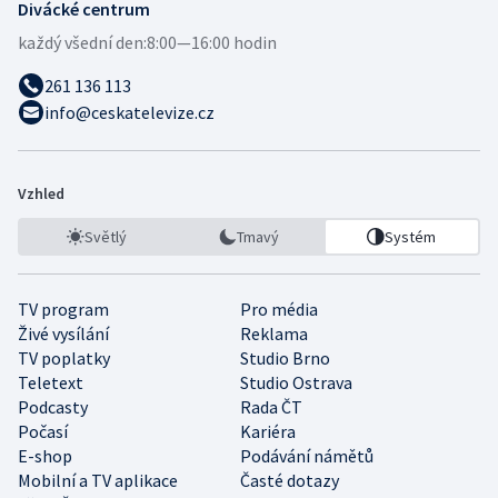
Divácké centrum
každý všední den:
8:00—16:00 hodin
261 136 113
info@ceskatelevize.cz
Vzhled
Světlý
Tmavý
Systém
TV program
Pro média
Živé vysílání
Reklama
TV poplatky
Studio Brno
Teletext
Studio Ostrava
Podcasty
Rada ČT
Počasí
Kariéra
E-shop
Podávání námětů
Mobilní a TV aplikace
Časté dotazy