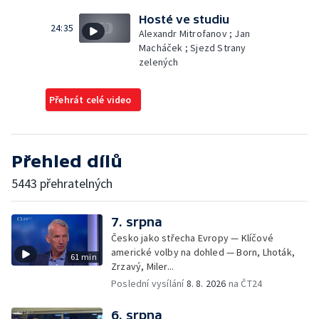
Hosté ve studiu
24:35
Alexandr Mitrofanov ; Jan
Macháček ; Sjezd Strany
zelených
Přehrát celé video
Přehled dílů
5443 přehratelných
7. srpna
Česko jako střecha Evropy — Klíčové
americké volby na dohled — Born, Lhoták,
61 min
Zrzavý, Miler...
Poslední vysílání
8. 8. 2026
na ČT24
6. srpna