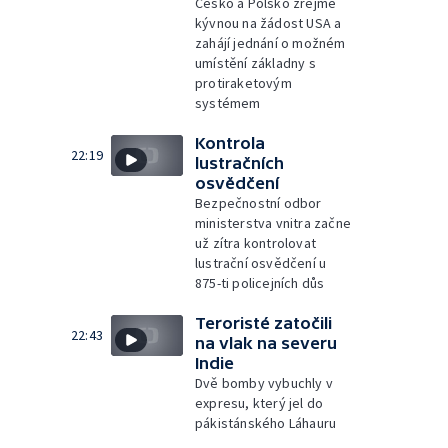
Česko a Polsko zřejmě
kývnou na žádost USA a
zahájí jednání o možném
umístění základny s
protiraketovým
systémem
Kontrola
22:19
lustračních
osvědčení
Bezpečnostní odbor
ministerstva vnitra začne
už zítra kontrolovat
lustrační osvědčení u
875-ti policejních důs
Teroristé zatočili
22:43
na vlak na severu
Indie
Dvě bomby vybuchly v
expresu, který jel do
pákistánského Láhauru