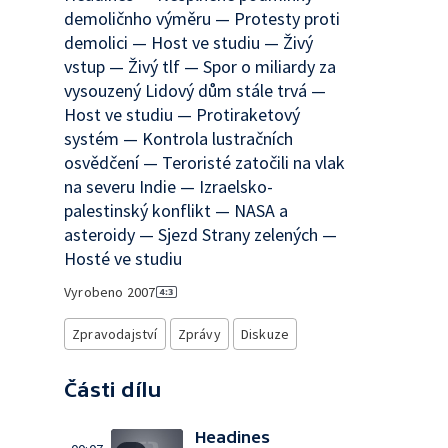
demoličnho výměru — Protesty proti
demolici — Host ve studiu — Živý
vstup — Živý tlf — Spor o miliardy za
vysouzený Lidový dům stále trvá —
Host ve studiu — Protiraketový
systém — Kontrola lustračních
osvědčení — Teroristé zatočili na vlak
na severu Indie — Izraelsko-
palestinský konflikt — NASA a
asteroidy — Sjezd Strany zelených —
Hosté ve studiu
Vyrobeno
2007
Zpravodajství
Zprávy
Diskuze
Části dílu
Headines