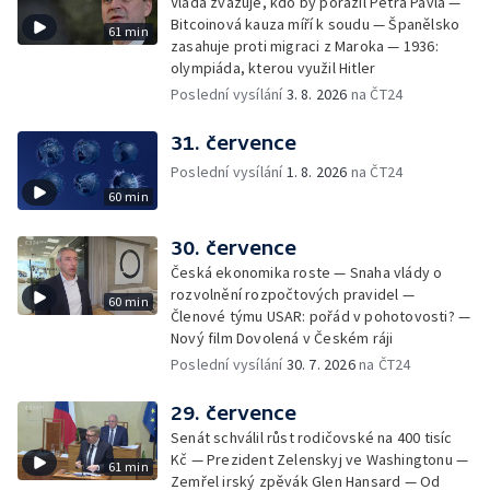
Vláda zvažuje, kdo by porazil Petra Pavla —
Bitcoinová kauza míří k soudu — Španělsko
61 min
zasahuje proti migraci z Maroka — 1936:
olympiáda, kterou využil Hitler
Poslední vysílání
3. 8. 2026
na ČT24
31. července
Poslední vysílání
1. 8. 2026
na ČT24
60 min
30. července
Česká ekonomika roste — Snaha vlády o
rozvolnění rozpočtových pravidel —
60 min
Členové týmu USAR: pořád v pohotovosti? —
Nový film Dovolená v Českém ráji
Poslední vysílání
30. 7. 2026
na ČT24
29. července
Senát schválil růst rodičovské na 400 tisíc
Kč — Prezident Zelenskyj ve Washingtonu —
61 min
Zemřel irský zpěvák Glen Hansard — Od