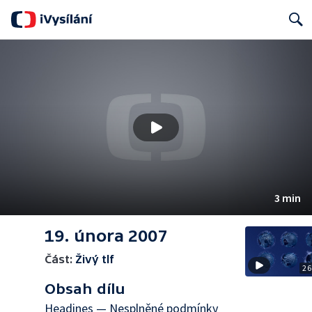
Search
3 min
19. února 2007
Část:
Živý tlf
26
Obsah dílu
Headines — Nesplněné podmínky