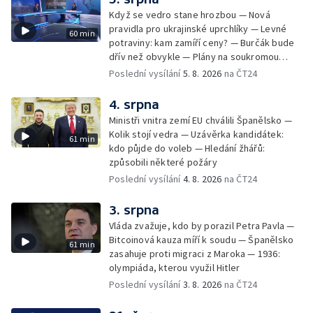
Když se vedro stane hrozbou — Nová
pravidla pro ukrajinské uprchlíky — Levné
60 min
potraviny: kam zamíří ceny? — Burčák bude
dřív než obvykle — Plány na soukromou
orbitální stanici
Poslední vysílání
5. 8. 2026
na ČT24
4. srpna
Ministři vnitra zemí EU chválili Španělsko —
Kolik stojí vedra — Uzávěrka kandidátek:
61 min
kdo půjde do voleb — Hledání žhářů:
způsobili některé požáry
Poslední vysílání
4. 8. 2026
na ČT24
3. srpna
Vláda zvažuje, kdo by porazil Petra Pavla —
Bitcoinová kauza míří k soudu — Španělsko
61 min
zasahuje proti migraci z Maroka — 1936:
olympiáda, kterou využil Hitler
Poslední vysílání
3. 8. 2026
na ČT24