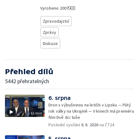
Vyrobeno
2007
Zpravodajství
Zprávy
Diskuze
Přehled dílů
5442 přehratelných
6. srpna
Dron s výbušninou na letišti v Lipsku — Pátý
rok války na Ukrajině — V kinech má premiéru
61 min
film Dvě dci tuše
Poslední vysílání
6. 8. 2026
na ČT24
5. srpna