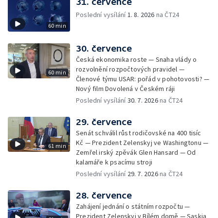
31. července
Poslední vysílání
1. 8. 2026
na ČT24
60 min
30. července
Česká ekonomika roste — Snaha vlády o
rozvolnění rozpočtových pravidel —
60 min
Členové týmu USAR: pořád v pohotovosti? —
Nový film Dovolená v Českém ráji
Poslední vysílání
30. 7. 2026
na ČT24
29. července
Senát schválil růst rodičovské na 400 tisíc
Kč — Prezident Zelenskyj ve Washingtonu —
61 min
Zemřel irský zpěvák Glen Hansard — Od
kalamáře k psacímu stroji
Poslední vysílání
29. 7. 2026
na ČT24
28. července
Zahájení jednání o státním rozpočtu —
Prezident Zelenskyj v Bílém domě — Saskia