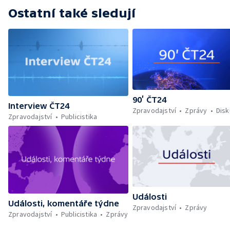
Ostatní také sledují
90’ ČT24
Interview ČT24
Zpravodajství
Zprávy
Dis
Zpravodajství
Publicistika
Události
Události, komentáře týdne
Zpravodajství
Zprávy
Zpravodajství
Publicistika
Zprávy