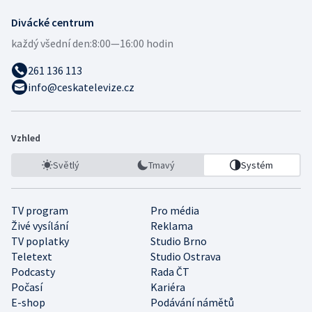
Divácké centrum
každý všední den:
8:00—16:00 hodin
261 136 113
info@ceskatelevize.cz
Vzhled
Světlý
Tmavý
Systém
TV program
Pro média
Živé vysílání
Reklama
TV poplatky
Studio Brno
Teletext
Studio Ostrava
Podcasty
Rada ČT
Počasí
Kariéra
E-shop
Podávání námětů