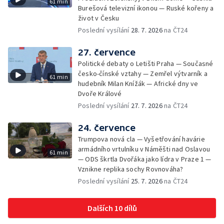
61 min
Burešová televizní ikonou — Ruské kořeny a
život v Česku
Poslední vysílání
28. 7. 2026
na ČT24
27. července
Politické debaty o Letišti Praha — Současné
česko-čínské vztahy — Zemřel výtvarník a
61 min
hudebník Milan Knížák — Africké dny ve
Dvoře Králové
Poslední vysílání
27. 7. 2026
na ČT24
24. července
Trumpova nová cla — Vyšetřování havárie
armádního vrtulníku v Náměšti nad Oslavou
61 min
— ODS škrtla Dvořáka jako lídra v Praze 1 —
Vznikne replika sochy Rovnováha?
Poslední vysílání
25. 7. 2026
na ČT24
Dalších 10 dílů