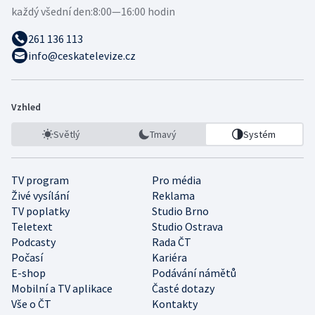
každý všední den:
8:00—16:00 hodin
261 136 113
info@ceskatelevize.cz
Vzhled
Světlý
Tmavý
Systém
TV program
Pro média
Živé vysílání
Reklama
TV poplatky
Studio Brno
Teletext
Studio Ostrava
Podcasty
Rada ČT
Počasí
Kariéra
E-shop
Podávání námětů
Mobilní a TV aplikace
Časté dotazy
Vše o ČT
Kontakty