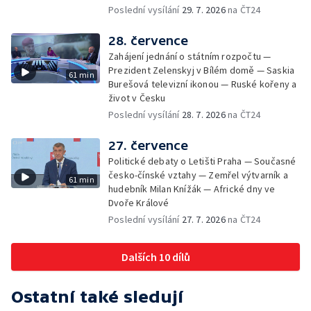
Poslední vysílání
29. 7. 2026
na ČT24
28. července
Zahájení jednání o státním rozpočtu —
Prezident Zelenskyj v Bílém domě — Saskia
61 min
Burešová televizní ikonou — Ruské kořeny a
život v Česku
Poslední vysílání
28. 7. 2026
na ČT24
27. července
Politické debaty o Letišti Praha — Současné
česko-čínské vztahy — Zemřel výtvarník a
61 min
hudebník Milan Knížák — Africké dny ve
Dvoře Králové
Poslední vysílání
27. 7. 2026
na ČT24
Dalších 10 dílů
Ostatní také sledují