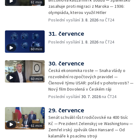
Bitcoinová kauza míří k soudu — Španělsko
61 min
zasahuje proti migraci z Maroka — 1936:
olympiáda, kterou využil Hitler
Poslední vysílání
3. 8. 2026
na ČT24
31. července
Poslední vysílání
1. 8. 2026
na ČT24
60 min
30. července
Česká ekonomika roste — Snaha vlády o
rozvolnění rozpočtových pravidel —
60 min
Členové týmu USAR: pořád v pohotovosti? —
Nový film Dovolená v Českém ráji
Poslední vysílání
30. 7. 2026
na ČT24
29. července
Senát schválil růst rodičovské na 400 tisíc
Kč — Prezident Zelenskyj ve Washingtonu —
61 min
Zemřel irský zpěvák Glen Hansard — Od
kalamáře k psacímu stroji