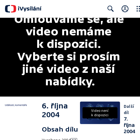
Omlouváme se, ale 
Clo
Search
video nemáme 
k dispozici. 
Vyberte si prosím 
jiné video z naší 
nabídky.
6. října
Další
Video není
díl
2004
k dispozici
7.
října
Obsah dílu
2004