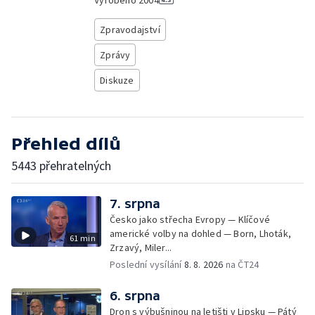
Vyrobeno
2004
Zpravodajství
Zprávy
Diskuze
Přehled dílů
5443 přehratelných
7. srpna
Česko jako střecha Evropy — Klíčové
americké volby na dohled — Born, Lhoták,
61 min
Zrzavý, Miler...
Poslední vysílání
8. 8. 2026
na ČT24
6. srpna
Dron s výbušninou na letišti v Lipsku — Pátý