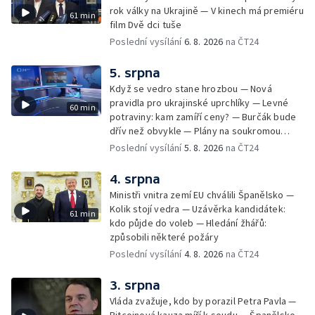
rok války na Ukrajině — V kinech má premiéru
61 min
film Dvě dci tuše
Poslední vysílání
6. 8. 2026
na ČT24
5. srpna
Když se vedro stane hrozbou — Nová
pravidla pro ukrajinské uprchlíky — Levné
60 min
potraviny: kam zamíří ceny? — Burčák bude
dřív než obvykle — Plány na soukromou
orbitální stanici
Poslední vysílání
5. 8. 2026
na ČT24
4. srpna
Ministři vnitra zemí EU chválili Španělsko —
Kolik stojí vedra — Uzávěrka kandidátek:
61 min
kdo půjde do voleb — Hledání žhářů:
způsobili některé požáry
Poslední vysílání
4. 8. 2026
na ČT24
3. srpna
Vláda zvažuje, kdo by porazil Petra Pavla —