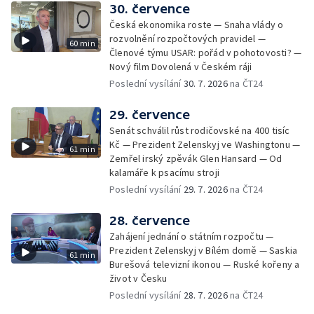
30. července
Česká ekonomika roste — Snaha vlády o
rozvolnění rozpočtových pravidel —
60 min
Členové týmu USAR: pořád v pohotovosti? —
Nový film Dovolená v Českém ráji
Poslední vysílání
30. 7. 2026
na ČT24
29. července
Senát schválil růst rodičovské na 400 tisíc
Kč — Prezident Zelenskyj ve Washingtonu —
61 min
Zemřel irský zpěvák Glen Hansard — Od
kalamáře k psacímu stroji
Poslední vysílání
29. 7. 2026
na ČT24
28. července
Zahájení jednání o státním rozpočtu —
Prezident Zelenskyj v Bílém domě — Saskia
61 min
Burešová televizní ikonou — Ruské kořeny a
život v Česku
Poslední vysílání
28. 7. 2026
na ČT24