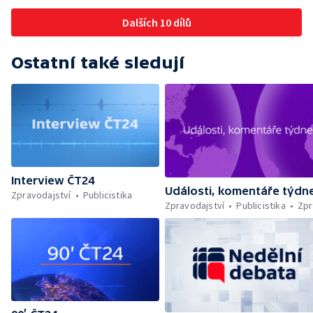
Dalších 10 dílů
Ostatní také sledují
Interview ČT24
Události, komentáře týdn
Zpravodajství
Publicistika
Zpravodajství
Publicistika
Zpr