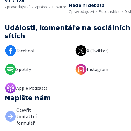
90’ ČT24
Nedělní debata
Zpravodajství
Zprávy
Diskuze
Zpravodajství
Publicistika
Dis
Události, komentáře
na sociálních
sítích
Facebook
X (Twitter)
Spotify
Instagram
Apple Podcasts
Napište nám
Otevřít
kontaktní
formulář