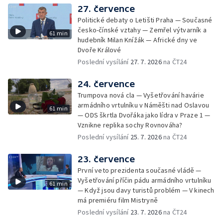
27. července
Politické debaty o Letišti Praha — Současné
česko-čínské vztahy — Zemřel výtvarník a
61 min
hudebník Milan Knížák — Africké dny ve
Dvoře Králové
Poslední vysílání
27. 7. 2026
na ČT24
24. července
Trumpova nová cla — Vyšetřování havárie
armádního vrtulníku v Náměšti nad Oslavou
61 min
— ODS škrtla Dvořáka jako lídra v Praze 1 —
Vznikne replika sochy Rovnováha?
Poslední vysílání
25. 7. 2026
na ČT24
23. července
První veto prezidenta současné vládě —
Vyšetřování příčin pádu armádního vrtulníku
61 min
— Když jsou davy turistů problém — V kinech
má premiéru film Mistryně
Poslední vysílání
23. 7. 2026
na ČT24