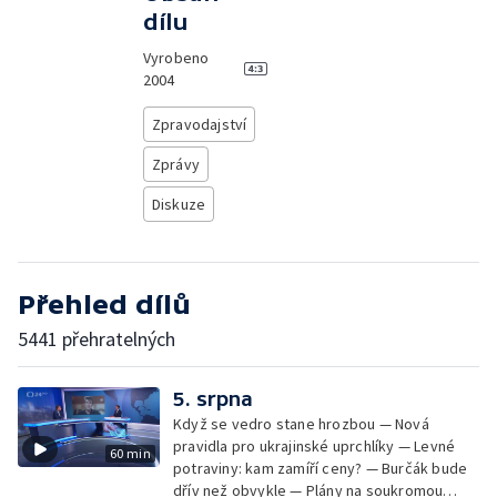
dílu
Vyrobeno
2004
Zpravodajství
Zprávy
Diskuze
Přehled dílů
5441 přehratelných
5. srpna
Když se vedro stane hrozbou — Nová
pravidla pro ukrajinské uprchlíky — Levné
60 min
potraviny: kam zamíří ceny? — Burčák bude
dřív než obvykle — Plány na soukromou