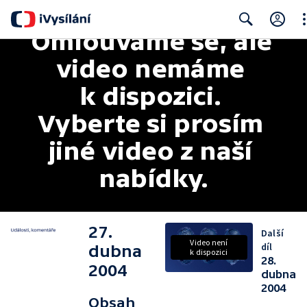
Omlouváme se, ale 
Cl
Search
video nemáme 
k dispozici. 
Vyberte si prosím 
jiné video z naší 
nabídky.
27.
Další
Video není
díl
dubna
k dispozici
28.
2004
dubna
2004
Obsah