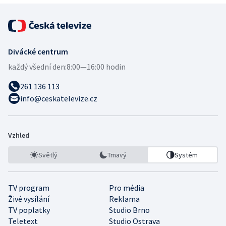
Divácké centrum
každý všední den:
8:00—16:00 hodin
261 136 113
info@ceskatelevize.cz
Vzhled
Světlý
Tmavý
Systém
TV program
Pro média
Živé vysílání
Reklama
TV poplatky
Studio Brno
Teletext
Studio Ostrava