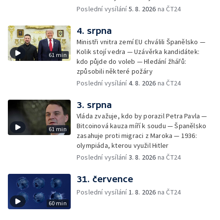
orbitální stanici
Poslední vysílání
5. 8. 2026
na ČT24
4. srpna
Ministři vnitra zemí EU chválili Španělsko —
Kolik stojí vedra — Uzávěrka kandidátek:
61 min
kdo půjde do voleb — Hledání žhářů:
způsobili některé požáry
Poslední vysílání
4. 8. 2026
na ČT24
3. srpna
Vláda zvažuje, kdo by porazil Petra Pavla —
Bitcoinová kauza míří k soudu — Španělsko
61 min
zasahuje proti migraci z Maroka — 1936:
olympiáda, kterou využil Hitler
Poslední vysílání
3. 8. 2026
na ČT24
31. července
Poslední vysílání
1. 8. 2026
na ČT24
60 min