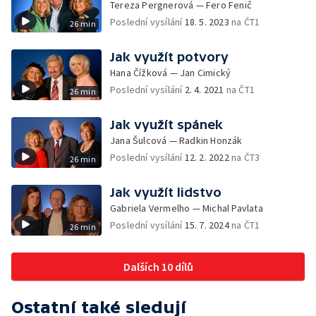
Tereza Pergnerová — Fero Fenič
Poslední vysílání
18. 5. 2023
na ČT1
26 min
Jak využít potvory
Hana Čížková — Jan Cimický
Poslední vysílání
2. 4. 2021
na ČT1
26 min
Jak využít spánek
Jana Šulcová — Radkin Honzák
Poslední vysílání
12. 2. 2022
na ČT3
26 min
Jak využít lidstvo
Gabriela Vermelho — Michal Pavlata
Poslední vysílání
15. 7. 2024
na ČT1
26 min
Dalších 10 dílů
Ostatní také sledují