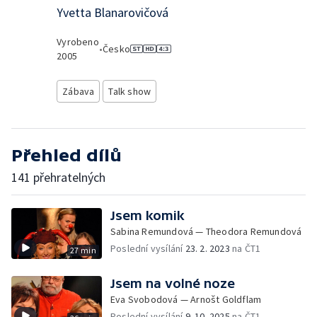
Yvetta Blanarovičová
Vyrobeno
•
Česko
2005
Zábava
Talk show
Přehled dílů
141 přehratelných
Jsem komik
Sabina Remundová — Theodora Remundová
Poslední vysílání
23. 2. 2023
na ČT1
27 min
Jsem na volné noze
Eva Svobodová — Arnošt Goldflam
Poslední vysílání
9. 10. 2025
na ČT1