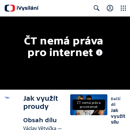
Close
Search
ČT nemá práva 
pro internet
Jak využít
Další
ČT nemá práva
díl
proudy
pro internet
Jak
využít
Obsah dílu
sílu
Václav Větvička —