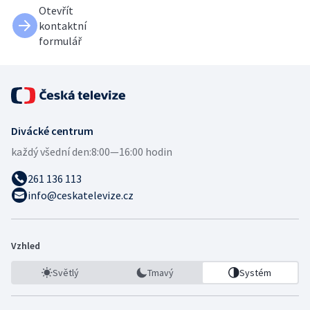
Otevřít
kontaktní
formulář
Divácké centrum
každý všední den:
8:00—16:00 hodin
261 136 113
info@ceskatelevize.cz
Vzhled
Světlý
Tmavý
Systém