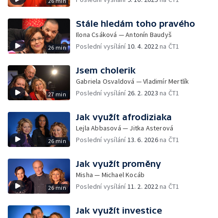
26 min
Stále hledám toho pravého
Ilona Csáková — Antonín Baudyš
Poslední vysílání
10. 4. 2022
na ČT1
26 min
Jsem cholerik
Gabriela Osvaldová — Vladimír Mertlík
Poslední vysílání
26. 2. 2023
na ČT1
27 min
Jak využít afrodiziaka
Lejla Abbasová — Jitka Asterová
Poslední vysílání
13. 6. 2026
na ČT1
26 min
Jak využít proměny
Misha — Michael Kocáb
Poslední vysílání
11. 2. 2022
na ČT1
26 min
Jak využít investice