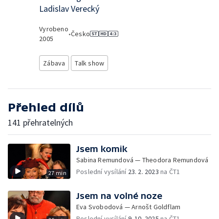
Ladislav Verecký
Vyrobeno
•
Česko
2005
Zábava
Talk show
Přehled dílů
141 přehratelných
Jsem komik
Sabina Remundová — Theodora Remundová
Poslední vysílání
23. 2. 2023
na ČT1
27 min
Jsem na volné noze
Eva Svobodová — Arnošt Goldflam
Poslední vysílání
9. 10. 2025
na ČT1