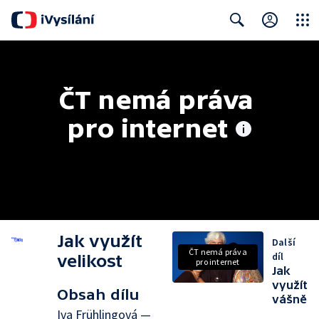
Close
Search
ČT nemá práva 
pro internet
Jak využít
Další
ČT nemá práva
díl
velikost
pro internet
Jak
využít
Obsah dílu
vášně
Iva Frühlingová —