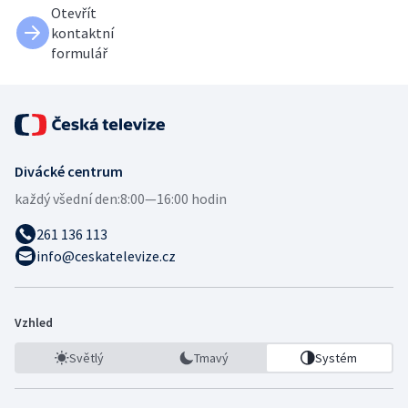
Otevřít
kontaktní
formulář
Divácké centrum
každý všední den:
8:00—16:00 hodin
261 136 113
info@ceskatelevize.cz
Vzhled
Světlý
Tmavý
Systém