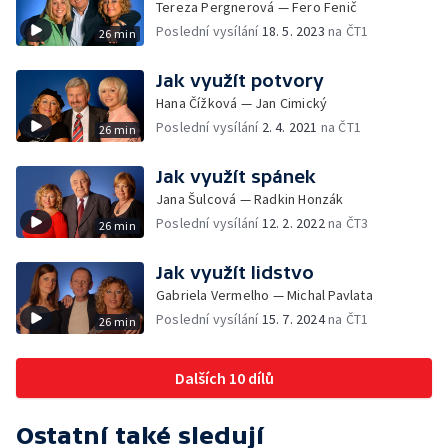
Tereza Pergnerová — Fero Fenič
Poslední vysílání
18. 5. 2023
na ČT1
26 min
Jak využít potvory
Hana Čížková — Jan Cimický
Poslední vysílání
2. 4. 2021
na ČT1
26 min
Jak využít spánek
Jana Šulcová — Radkin Honzák
Poslední vysílání
12. 2. 2022
na ČT3
26 min
Jak využít lidstvo
Gabriela Vermelho — Michal Pavlata
Poslední vysílání
15. 7. 2024
na ČT1
26 min
Dalších 10 dílů
Ostatní také sledují