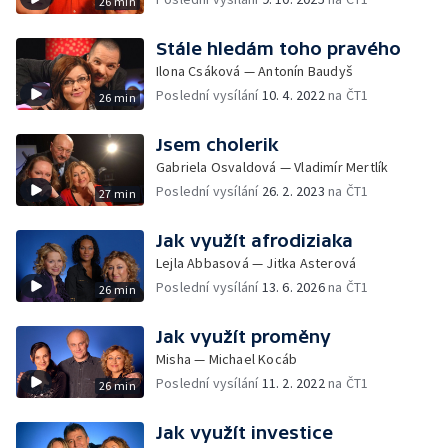
26 min
Stále hledám toho pravého
Ilona Csáková — Antonín Baudyš
Poslední vysílání
10. 4. 2022
na ČT1
26 min
Jsem cholerik
Gabriela Osvaldová — Vladimír Mertlík
Poslední vysílání
26. 2. 2023
na ČT1
27 min
Jak využít afrodiziaka
Lejla Abbasová — Jitka Asterová
Poslední vysílání
13. 6. 2026
na ČT1
26 min
Jak využít proměny
Misha — Michael Kocáb
Poslední vysílání
11. 2. 2022
na ČT1
26 min
Jak využít investice