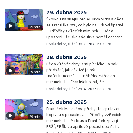
29. dubna 2025
Školkou na skejtu projel Jirka Sirka a děda
se Františka ptá, co bylo na Jirkovi špatně…
29 min
— Příběhy zvířecích miminek — Děda
upozornil, že skejťák Jirka neměl ochranné
pomůcky: helmu a chrániče pro
Poslední vysílání
30. 4. 2025
na ČT :D
bezpečnost… — Cvoček astronautem —
Obrázky a rozloučení
28. dubna 2025
Děda vítá všechny jarní písničkou a pak
předvádí, jak ošklivé je být
29 min
“nafoukancem”… — Příběhy zvířecích
miminek III — František slíbil, že
nafoukancem nikdy nebude a děda mu písní
Poslední vysílání
29. 4. 2025
na ČT :D
připomene,že sliby se musí plnit… —
Cvoček astronautem — Obrázky a
25. dubna 2025
rozloučení
František Matoušovi přichystal aprílovou
bojovku s počasím… — Příběhy zvířecích
29 min
miminek III — Matouš a František zpívají
PRŠÍ, PRŠÍ… a aprílové počasí doplňují
deštěm… — Cvoček astronautem —