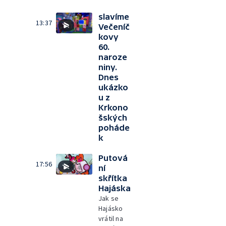
slavíme
13:37
Večeníč
kovy
60.
naroze
niny.
Dnes
ukázko
u z
Krkono
šských
poháde
k
Putová
17:56
ní
skřítka
Hajáska
Jak se
Hajásko
vrátil na