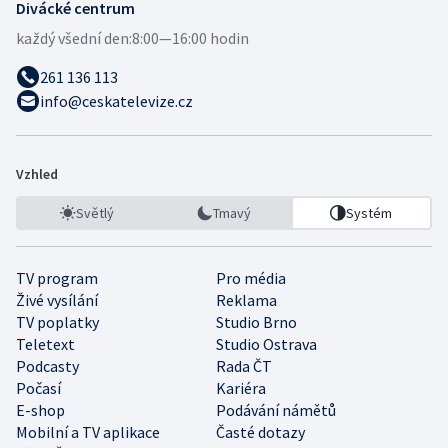
Divácké centrum
každý všední den:
8:00—16:00 hodin
261 136 113
info@ceskatelevize.cz
Vzhled
Světlý
Tmavý
Systém
TV program
Pro média
Živé vysílání
Reklama
TV poplatky
Studio Brno
Teletext
Studio Ostrava
Podcasty
Rada ČT
Počasí
Kariéra
E-shop
Podávání námětů
Mobilní a TV aplikace
Časté dotazy