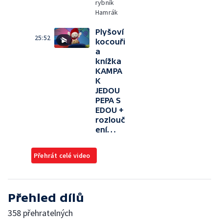
rybník
Hamrák
Plyšoví
25:52
kocouři
a
knížka
KAMPA
K
JEDOU
PEPA S
EDOU +
rozlouč
ení…
Přehrát celé video
Přehled dílů
358 přehratelných