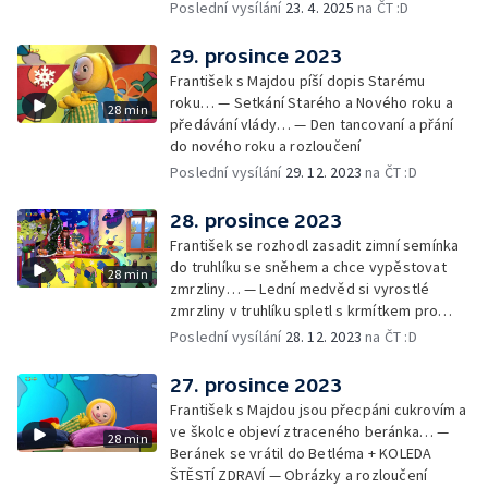
drak. Nejí princezny, ale miluje vajíčkovou
Poslední vysílání
23. 4. 2025
na ČT :D
pomazánku… — Cvoček astronautem —
Rozloučení
29. prosince 2023
František s Majdou píší dopis Starému
roku… — Setkání Starého a Nového roku a
28 min
předávání vlády… — Den tancovaní a přání
do nového roku a rozloučení
Poslední vysílání
29. 12. 2023
na ČT :D
28. prosince 2023
František se rozhodl zasadit zimní semínka
do truhlíku se sněhem a chce vypěstovat
28 min
zmrzliny… — Lední medvěd si vyrostlé
zmrzliny v truhlíku spletl s krmítkem pro
medvědy… — Kompas od medvěda +
Poslední vysílání
28. 12. 2023
na ČT :D
obrázky + rozloučení
27. prosince 2023
František s Majdou jsou přecpáni cukrovím a
ve školce objeví ztraceného beránka… —
28 min
Beránek se vrátil do Betléma + KOLEDA
ŠTĚSTÍ ZDRAVÍ — Obrázky a rozloučení