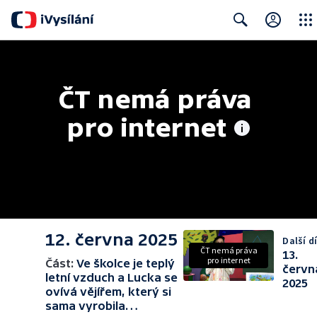
Close
Search
ČT nemá práva 
pro internet
12. června 2025
Další dí
ČT nemá práva
13.
pro internet
Část:
Ve školce je teplý
červn
letní vzduch a Lucka se
2025
ovívá vějířem, který si
sama vyrobila…