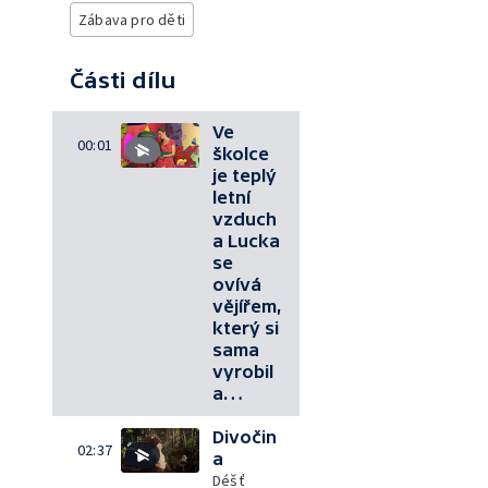
Zábava pro děti
Části dílu
Ve
00:01
školce
je teplý
letní
vzduch
a Lucka
se
ovívá
vějířem,
který si
sama
vyrobil
a…
Divočin
02:37
a
Déšť