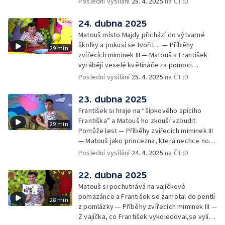
Poslední vysílání
28. 4. 2025
na ČT :D
Obrázková listárna a rozloučení
24. dubna 2025
Matouš místo Majdy přichází do výtvarné
školky a pokusí se tvořit… — Příběhy
29 min
zvířecích miminek III — Matouš a František
vyrábějí veselé květináče za pomoci
skořápek z velikonočních vajíček… —
Poslední vysílání
25. 4. 2025
na ČT :D
Cvoček astronautem — Veselé květináče +
obrázky + rozloučení
23. dubna 2025
František si hraje na “šípkového spícího
Františka” a Matouš ho zkouší vzbudit.
29 min
Pomůže lest — Příběhy zvířecích miminek III
— Matouš jako princezna, která nechce nosit
brýle… — Cvoček astronautem — Nestyďte
Poslední vysílání
24. 4. 2025
na ČT :D
se za své brýle a rozloučení
22. dubna 2025
Matouš si pochutnává na vajíčkové
pomazánce a František se zamotal do pentlí
28 min
z pomlázky — Příběhy zvířecích miminek III —
Z vajíčka, co František vykoledoval,se vylíhl