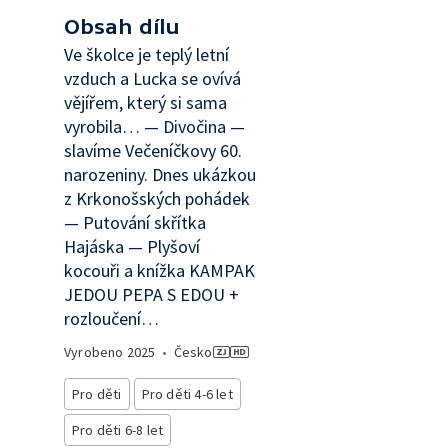
Obsah dílu
Ve školce je teplý letní
vzduch a Lucka se ovívá
vějířem, který si sama
vyrobila… — Divočina —
slavíme Večeníčkovy 60.
narozeniny. Dnes ukázkou
z Krkonošských pohádek
— Putování skřítka
Hajáska — Plyšoví
kocouři a knížka KAMPAK
JEDOU PEPA S EDOU +
rozloučení…
Vyrobeno
2025
•
Česko
Pro děti
Pro děti 4-6 let
Pro děti 6-8 let