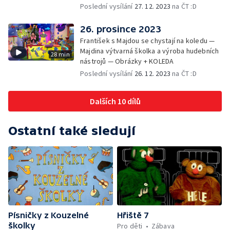
Poslední vysílání
27. 12. 2023
na ČT :D
26. prosince 2023
František s Majdou se chystají na koledu —
Majdina výtvarná školka a výroba hudebních
28 min
nástrojů — Obrázky + KOLEDA
Poslední vysílání
26. 12. 2023
na ČT :D
Dalších 10 dílů
Ostatní také sledují
Písničky z Kouzelné
Hřiště 7
školky
Pro děti
Zábava