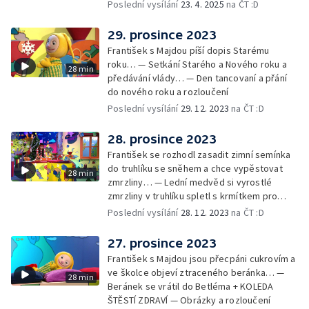
drak. Nejí princezny, ale miluje vajíčkovou
Poslední vysílání
23. 4. 2025
na ČT :D
pomazánku… — Cvoček astronautem —
Rozloučení
29. prosince 2023
František s Majdou píší dopis Starému
roku… — Setkání Starého a Nového roku a
28 min
předávání vlády… — Den tancovaní a přání
do nového roku a rozloučení
Poslední vysílání
29. 12. 2023
na ČT :D
28. prosince 2023
František se rozhodl zasadit zimní semínka
do truhlíku se sněhem a chce vypěstovat
28 min
zmrzliny… — Lední medvěd si vyrostlé
zmrzliny v truhlíku spletl s krmítkem pro
medvědy… — Kompas od medvěda +
Poslední vysílání
28. 12. 2023
na ČT :D
obrázky + rozloučení
27. prosince 2023
František s Majdou jsou přecpáni cukrovím a
ve školce objeví ztraceného beránka… —
28 min
Beránek se vrátil do Betléma + KOLEDA
ŠTĚSTÍ ZDRAVÍ — Obrázky a rozloučení