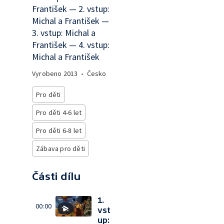
František — 2. vstup:
Michal a František —
3. vstup: Michal a
František — 4. vstup:
Michal a František
Vyrobeno
2013
•
Česko
Pro děti
Pro děti 4-6 let
Pro děti 6-8 let
Zábava pro děti
Části dílu
1.
00:00
vst
up: