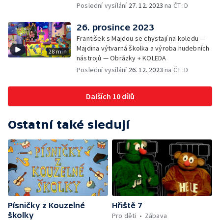
Poslední vysílání
27. 12. 2023
na ČT :D
26. prosince 2023
František s Majdou se chystají na koledu —
Majdina výtvarná školka a výroba hudebních
28 min
nástrojů — Obrázky + KOLEDA
Poslední vysílání
26. 12. 2023
na ČT :D
Dalších 10 dílů
Ostatní také sledují
Písničky z Kouzelné
Hřiště 7
školky
Pro děti
Zábava