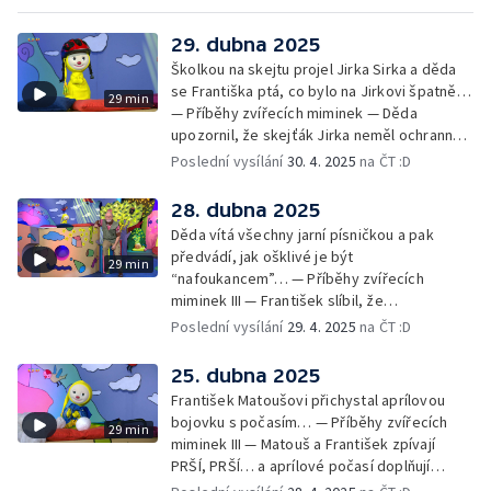
29. dubna 2025
Školkou na skejtu projel Jirka Sirka a děda
se Františka ptá, co bylo na Jirkovi špatně…
29 min
— Příběhy zvířecích miminek — Děda
upozornil, že skejťák Jirka neměl ochranné
pomůcky: helmu a chrániče pro
Poslední vysílání
30. 4. 2025
na ČT :D
bezpečnost… — Cvoček astronautem —
Obrázky a rozloučení
28. dubna 2025
Děda vítá všechny jarní písničkou a pak
předvádí, jak ošklivé je být
29 min
“nafoukancem”… — Příběhy zvířecích
miminek III — František slíbil, že
nafoukancem nikdy nebude a děda mu písní
Poslední vysílání
29. 4. 2025
na ČT :D
připomene,že sliby se musí plnit… —
Cvoček astronautem — Obrázky a
25. dubna 2025
rozloučení
František Matoušovi přichystal aprílovou
bojovku s počasím… — Příběhy zvířecích
29 min
miminek III — Matouš a František zpívají
PRŠÍ, PRŠÍ… a aprílové počasí doplňují
deštěm… — Cvoček astronautem —