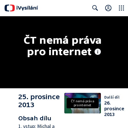
Close
Search
ČT nemá práva 
pro internet
25. prosince
Další díl
ČT nemá práva
26.
2013
pro internet
prosince
2013
Obsah dílu
1. vstup: Michal a