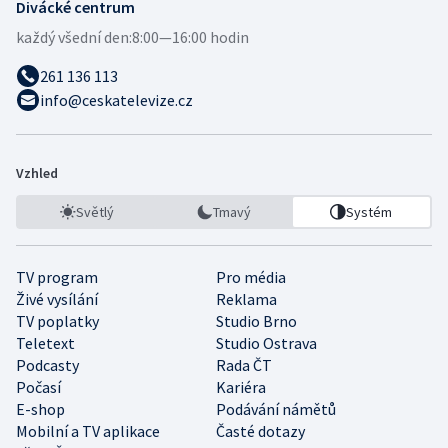
Divácké centrum
každý všední den:
8:00—16:00 hodin
261 136 113
info@ceskatelevize.cz
Vzhled
Světlý
Tmavý
Systém
TV program
Pro média
Živé vysílání
Reklama
TV poplatky
Studio Brno
Teletext
Studio Ostrava
Podcasty
Rada ČT
Počasí
Kariéra
E-shop
Podávání námětů
Mobilní a TV aplikace
Časté dotazy