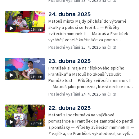
Poslední vysílání
28. 4. 2025
na ČT :D
Obrázková listárna a rozloučení
24. dubna 2025
Matouš místo Majdy přichází do výtvarné
školky a pokusí se tvořit… — Příběhy
29 min
zvířecích miminek III — Matouš a František
vyrábějí veselé květináče za pomoci
skořápek z velikonočních vajíček… —
Poslední vysílání
25. 4. 2025
na ČT :D
Cvoček astronautem — Veselé květináče +
obrázky + rozloučení
23. dubna 2025
František si hraje na “šípkového spícího
Františka” a Matouš ho zkouší vzbudit.
29 min
Pomůže lest — Příběhy zvířecích miminek III
— Matouš jako princezna, která nechce nosit
brýle… — Cvoček astronautem — Nestyďte
Poslední vysílání
24. 4. 2025
na ČT :D
se za své brýle a rozloučení
22. dubna 2025
Matouš si pochutnává na vajíčkové
pomazánce a František se zamotal do pentlí
28 min
z pomlázky — Příběhy zvířecích miminek III —
Z vajíčka, co František vykoledoval,se vylíhl