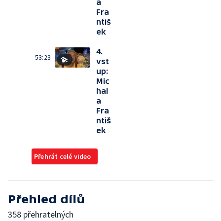
a
Fra
ntiš
ek
4.
53:23
vst
up:
Mic
hal
a
Fra
ntiš
ek
Přehrát celé video
Přehled dílů
358 přehratelných