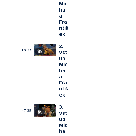
Mic
hal
a
Fra
ntiš
ek
2.
18:27
vst
up:
Mic
hal
a
Fra
ntiš
ek
3.
47:39
vst
up:
Mic
hal