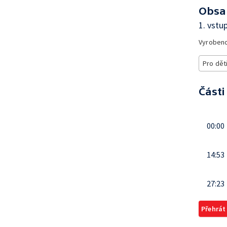
Obsa
1. vstu
Vyroben
Pro dět
Části
00:00
14:53
27:23
Přehrát