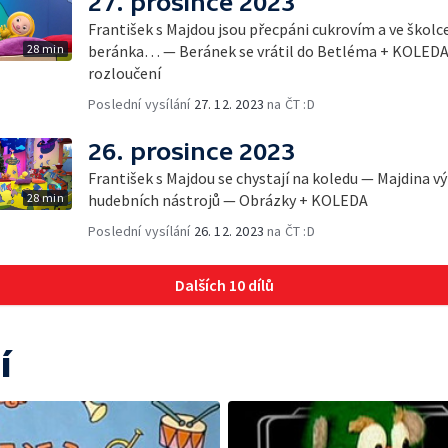
27. prosince 2023
František s Majdou jsou přecpáni cukrovím a ve školc
28 min
beránka… — Beránek se vrátil do Betléma + KOLEDA
rozloučení
Poslední vysílání
27. 12. 2023
na ČT :D
26. prosince 2023
František s Majdou se chystají na koledu — Majdina v
28 min
hudebních nástrojů — Obrázky + KOLEDA
Poslední vysílání
26. 12. 2023
na ČT :D
Dalších 10 dílů
í