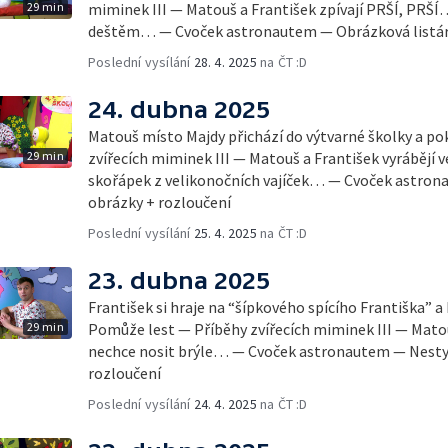
29 min
miminek III — Matouš a František zpívají PRŠÍ, PRŠÍ…
deštěm… — Cvoček astronautem — Obrázková listár
Poslední vysílání
28. 4. 2025
na ČT :D
24. dubna 2025
Matouš místo Majdy přichází do výtvarné školky a po
29 min
zvířecích miminek III — Matouš a František vyrábějí 
skořápek z velikonočních vajíček… — Cvoček astron
obrázky + rozloučení
Poslední vysílání
25. 4. 2025
na ČT :D
23. dubna 2025
František si hraje na “šípkového spícího Františka” a
29 min
Pomůže lest — Příběhy zvířecích miminek III — Matou
nechce nosit brýle… — Cvoček astronautem — Nestyďt
rozloučení
Poslední vysílání
24. 4. 2025
na ČT :D