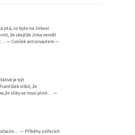
a ptá, co bylo na Jirkovi
il, že skejťák Jirka neměl
st… — Cvoček astronautem —
šklivé je být
antišek slíbil, že
e,že sliby se musí plnit… —
 počasím… — Příběhy zvířecích