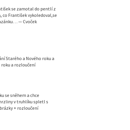
tišek se zamotal do pentlí z
, co František vykoledoval,se
pomazánku… — Cvoček
ání Starého a Nového roku a
 roku a rozloučení
íku se sněhem a chce
liny v truhlíku spletl s
rázky + rozloučení