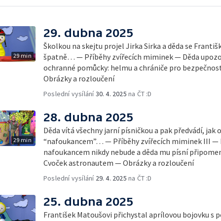
29. dubna 2025
Školkou na skejtu projel Jirka Sirka a děda se Františk
29 min
špatně… — Příběhy zvířecích miminek — Děda upozorn
ochranné pomůcky: helmu a chrániče pro bezpečno
Obrázky a rozloučení
Poslední vysílání
30. 4. 2025
na ČT :D
28. dubna 2025
Děda vítá všechny jarní písničkou a pak předvádí, jak o
29 min
“nafoukancem”… — Příběhy zvířecích miminek III — Fr
nafoukancem nikdy nebude a děda mu písní připomen
Cvoček astronautem — Obrázky a rozloučení
Poslední vysílání
29. 4. 2025
na ČT :D
25. dubna 2025
František Matoušovi přichystal aprílovou bojovku s