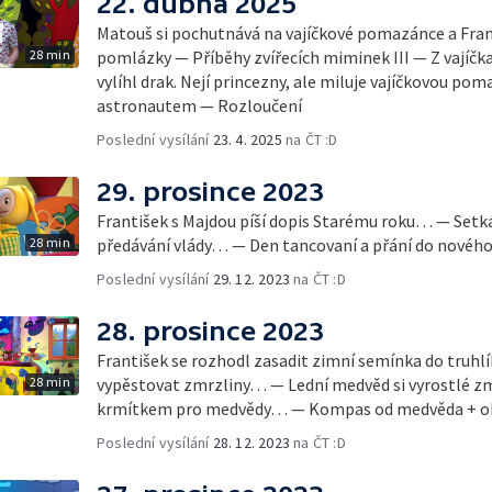
22. dubna 2025
Matouš si pochutnává na vajíčkové pomazánce a Fran
28 min
pomlázky — Příběhy zvířecích miminek III — Z vajíčka
vylíhl drak. Nejí princezny, ale miluje vajíčkovou 
astronautem — Rozloučení
Poslední vysílání
23. 4. 2025
na ČT :D
29. prosince 2023
František s Majdou píší dopis Starému roku… — Setk
28 min
předávání vlády… — Den tancovaní a přání do nového
Poslední vysílání
29. 12. 2023
na ČT :D
28. prosince 2023
František se rozhodl zasadit zimní semínka do truhl
28 min
vypěstovat zmrzliny… — Lední medvěd si vyrostlé zmrz
krmítkem pro medvědy… — Kompas od medvěda + ob
Poslední vysílání
28. 12. 2023
na ČT :D