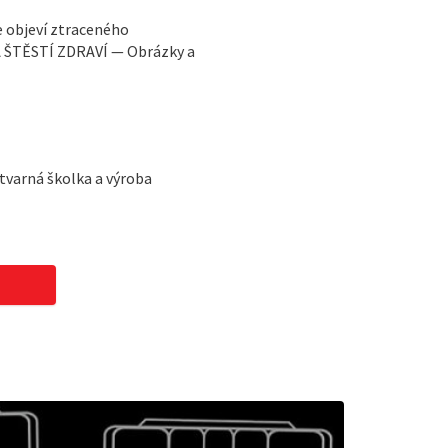
e objeví ztraceného
 ŠTĚSTÍ ZDRAVÍ — Obrázky a
ýtvarná školka a výroba