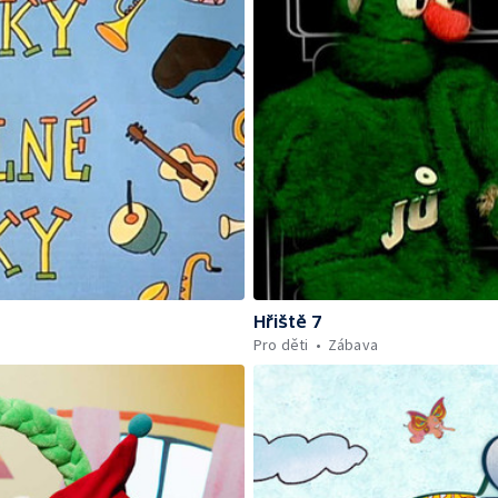
Hřiště 7
Pro děti
Zábava