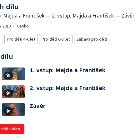
h dílu
p: Majda a František — 2. vstup: Majda a František — Závěr
o
2013
•
Česko
i
Pro děti 4-6 let
Pro děti 6-8 let
Zábava pro děti
 dílu
1. vstup: Majda a František
2. vstup: Majda a František
Závěr
 celé video