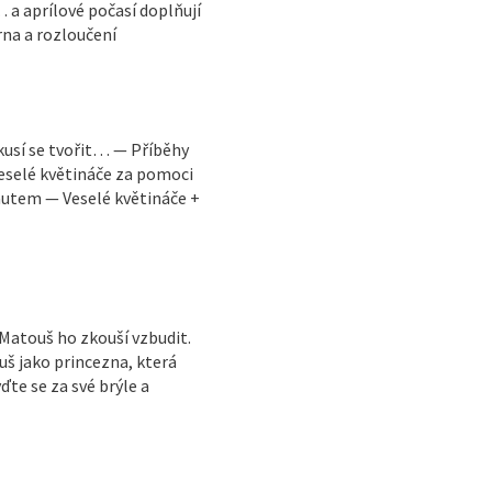
 a aprílové počasí doplňují
na a rozloučení
kusí se tvořit… — Příběhy
veselé květináče za pomoci
autem — Veselé květináče +
 Matouš ho zkouší vzbudit.
š jako princezna, která
e se za své brýle a