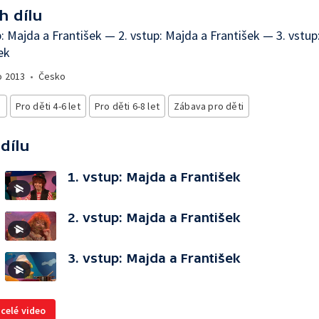
h dílu
p: Majda a František — 2. vstup: Majda a František — 3. vstup
ek
o
2013
•
Česko
i
Pro děti 4-6 let
Pro děti 6-8 let
Zábava pro děti
 dílu
1. vstup: Majda a František
2. vstup: Majda a František
3. vstup: Majda a František
 celé video