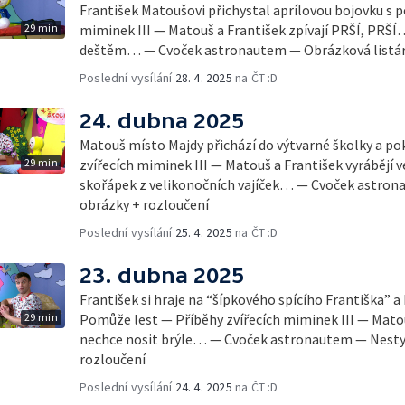
František Matoušovi přichystal aprílovou bojovku s
29 min
miminek III — Matouš a František zpívají PRŠÍ, PRŠÍ…
deštěm… — Cvoček astronautem — Obrázková listár
Poslední vysílání
28. 4. 2025
na ČT :D
24. dubna 2025
Matouš místo Majdy přichází do výtvarné školky a po
29 min
zvířecích miminek III — Matouš a František vyrábějí 
skořápek z velikonočních vajíček… — Cvoček astron
obrázky + rozloučení
Poslední vysílání
25. 4. 2025
na ČT :D
23. dubna 2025
František si hraje na “šípkového spícího Františka” a
29 min
Pomůže lest — Příběhy zvířecích miminek III — Matou
nechce nosit brýle… — Cvoček astronautem — Nestyďt
rozloučení
Poslední vysílání
24. 4. 2025
na ČT :D