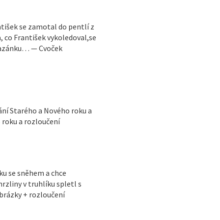
tišek se zamotal do pentlí z
, co František vykoledoval,se
pomazánku… — Cvoček
ání Starého a Nového roku a
 roku a rozloučení
íku se sněhem a chce
liny v truhlíku spletl s
rázky + rozloučení