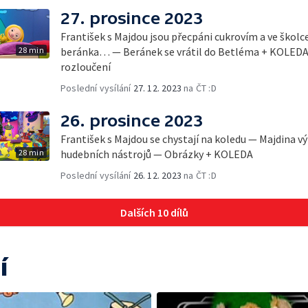
27. prosince 2023
František s Majdou jsou přecpáni cukrovím a ve školc
28 min
beránka… — Beránek se vrátil do Betléma + KOLEDA
rozloučení
Poslední vysílání
27. 12. 2023
na ČT :D
26. prosince 2023
František s Majdou se chystají na koledu — Majdina v
28 min
hudebních nástrojů — Obrázky + KOLEDA
Poslední vysílání
26. 12. 2023
na ČT :D
Dalších 10 dílů
í