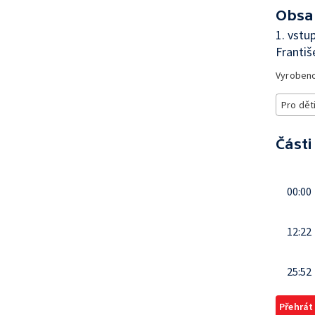
Obsa
1. vstu
Františ
Vyroben
Pro dět
Části
00:00
12:22
25:52
Přehrát