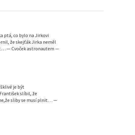
a ptá, co bylo na Jirkovi
il, že skejťák Jirka neměl
st… — Cvoček astronautem —
šklivé je být
antišek slíbil, že
e,že sliby se musí plnit… —