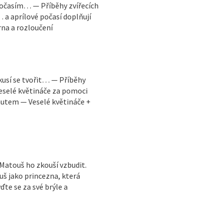
 počasím… — Příběhy zvířecích
 a aprílové počasí doplňují
na a rozloučení
kusí se tvořit… — Příběhy
veselé květináče za pomoci
autem — Veselé květináče +
 Matouš ho zkouší vzbudit.
š jako princezna, která
e se za své brýle a