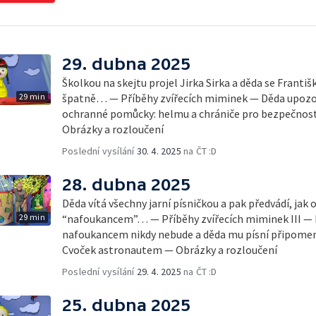
29. dubna 2025
Školkou na skejtu projel Jirka Sirka a děda se Františk
29 min
špatně… — Příběhy zvířecích miminek — Děda upozorn
ochranné pomůcky: helmu a chrániče pro bezpečno
Obrázky a rozloučení
Poslední vysílání
30. 4. 2025
na ČT :D
28. dubna 2025
Děda vítá všechny jarní písničkou a pak předvádí, jak o
29 min
“nafoukancem”… — Příběhy zvířecích miminek III — Fr
nafoukancem nikdy nebude a děda mu písní připomen
Cvoček astronautem — Obrázky a rozloučení
Poslední vysílání
29. 4. 2025
na ČT :D
25. dubna 2025