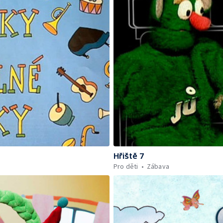
Hřiště 7
Pro děti
Zábava