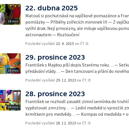
22. dubna 2025
Matouš si pochutnává na vajíčkové pomazánce a Fran
28 min
pomlázky — Příběhy zvířecích miminek III — Z vajíčka
vylíhl drak. Nejí princezny, ale miluje vajíčkovou 
astronautem — Rozloučení
Poslední vysílání
23. 4. 2025
na ČT :D
29. prosince 2023
František s Majdou píší dopis Starému roku… — Setk
28 min
předávání vlády… — Den tancovaní a přání do nového
Poslední vysílání
29. 12. 2023
na ČT :D
28. prosince 2023
František se rozhodl zasadit zimní semínka do truhl
28 min
vypěstovat zmrzliny… — Lední medvěd si vyrostlé zmrz
krmítkem pro medvědy… — Kompas od medvěda + ob
Poslední vysílání
28. 12. 2023
na ČT :D