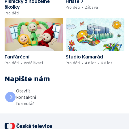
Písničky z Kouzelné
Hřiště 7
školky
Pro děti
Zábava
Pro děti
Fanfárčení
Studio Kamarád
Pro děti
Vzdělávací
Pro děti
4-6 let
6-8 let
Napište nám
Otevřít
kontaktní
formulář