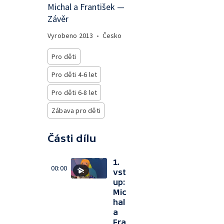
Michal a František —
Závěr
Vyrobeno
2013
•
Česko
Pro děti
Pro děti 4-6 let
Pro děti 6-8 let
Zábava pro děti
Části dílu
1.
00:00
vst
up:
Mic
hal
a
Fra