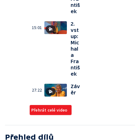
ntiš
ek
2.
15:01
vst
up:
Mic
hal
a
Fra
ntiš
ek
Záv
27:22
ěr
Přehrát celé video
Přehled dílů