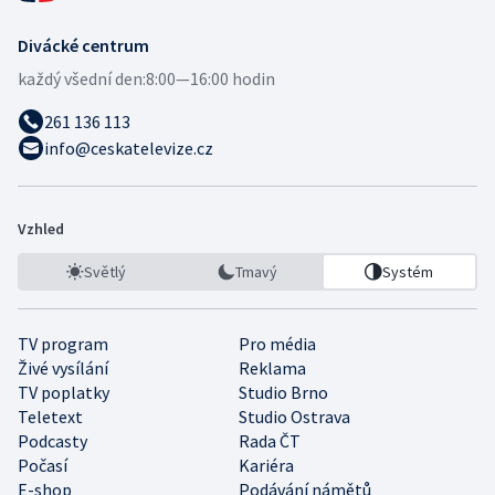
Divácké centrum
každý všední den:
8:00—16:00 hodin
261 136 113
info@ceskatelevize.cz
Vzhled
Světlý
Tmavý
Systém
TV program
Pro média
Živé vysílání
Reklama
TV poplatky
Studio Brno
Teletext
Studio Ostrava
Podcasty
Rada ČT
Počasí
Kariéra
E-shop
Podávání námětů