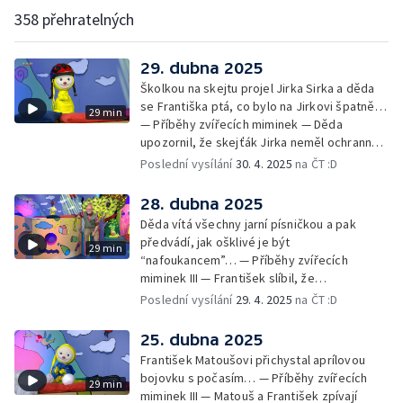
358 přehratelných
29. dubna 2025
Školkou na skejtu projel Jirka Sirka a děda
se Františka ptá, co bylo na Jirkovi špatně…
29 min
— Příběhy zvířecích miminek — Děda
upozornil, že skejťák Jirka neměl ochranné
pomůcky: helmu a chrániče pro
Poslední vysílání
30. 4. 2025
na ČT :D
bezpečnost… — Cvoček astronautem —
Obrázky a rozloučení
28. dubna 2025
Děda vítá všechny jarní písničkou a pak
předvádí, jak ošklivé je být
29 min
“nafoukancem”… — Příběhy zvířecích
miminek III — František slíbil, že
nafoukancem nikdy nebude a děda mu písní
Poslední vysílání
29. 4. 2025
na ČT :D
připomene,že sliby se musí plnit… —
Cvoček astronautem — Obrázky a
25. dubna 2025
rozloučení
František Matoušovi přichystal aprílovou
bojovku s počasím… — Příběhy zvířecích
29 min
miminek III — Matouš a František zpívají