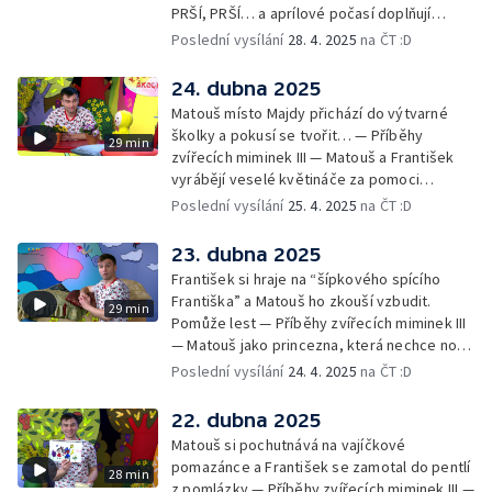
PRŠÍ, PRŠÍ… a aprílové počasí doplňují
deštěm… — Cvoček astronautem —
Poslední vysílání
28. 4. 2025
na ČT :D
Obrázková listárna a rozloučení
24. dubna 2025
Matouš místo Majdy přichází do výtvarné
školky a pokusí se tvořit… — Příběhy
29 min
zvířecích miminek III — Matouš a František
vyrábějí veselé květináče za pomoci
skořápek z velikonočních vajíček… —
Poslední vysílání
25. 4. 2025
na ČT :D
Cvoček astronautem — Veselé květináče +
obrázky + rozloučení
23. dubna 2025
František si hraje na “šípkového spícího
Františka” a Matouš ho zkouší vzbudit.
29 min
Pomůže lest — Příběhy zvířecích miminek III
— Matouš jako princezna, která nechce nosit
brýle… — Cvoček astronautem — Nestyďte
Poslední vysílání
24. 4. 2025
na ČT :D
se za své brýle a rozloučení
22. dubna 2025
Matouš si pochutnává na vajíčkové
pomazánce a František se zamotal do pentlí
28 min
z pomlázky — Příběhy zvířecích miminek III —