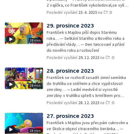
Z vajíčka, co František vykoledoval,se vylíhl
drak. Nejí princezny, ale miluje vajíčkovou
Poslední vysílání
23. 4. 2025
na ČT :D
pomazánku… — Cvoček astronautem —
Rozloučení
29. prosince 2023
František s Majdou píší dopis Starému
roku… — Setkání Starého a Nového roku a
28 min
předávání vlády… — Den tancovaní a přání
do nového roku a rozloučení
Poslední vysílání
29. 12. 2023
na ČT :D
28. prosince 2023
František se rozhodl zasadit zimní semínka
do truhlíku se sněhem a chce vypěstovat
28 min
zmrzliny… — Lední medvěd si vyrostlé
zmrzliny v truhlíku spletl s krmítkem pro
medvědy… — Kompas od medvěda +
Poslední vysílání
28. 12. 2023
na ČT :D
obrázky + rozloučení
27. prosince 2023
František s Majdou jsou přecpáni cukrovím a
ve školce objeví ztraceného beránka… —
28 min