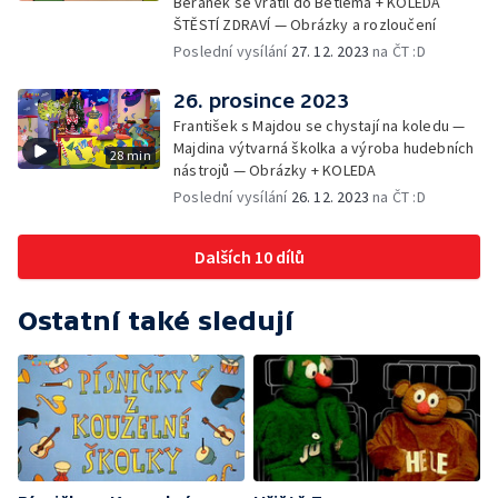
Beránek se vrátil do Betléma + KOLEDA
ŠTĚSTÍ ZDRAVÍ — Obrázky a rozloučení
Poslední vysílání
27. 12. 2023
na ČT :D
26. prosince 2023
František s Majdou se chystají na koledu —
Majdina výtvarná školka a výroba hudebních
28 min
nástrojů — Obrázky + KOLEDA
Poslední vysílání
26. 12. 2023
na ČT :D
Dalších 10 dílů
Ostatní také sledují