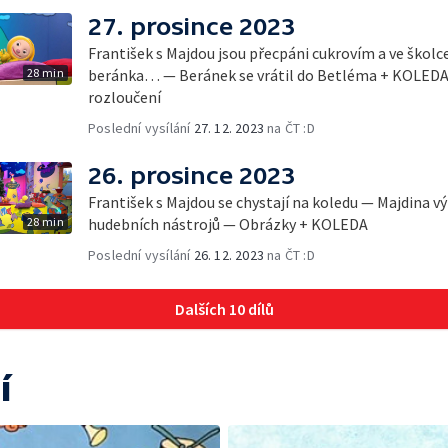
27. prosince 2023
František s Majdou jsou přecpáni cukrovím a ve školc
28 min
beránka… — Beránek se vrátil do Betléma + KOLEDA
rozloučení
Poslední vysílání
27. 12. 2023
na ČT :D
26. prosince 2023
František s Majdou se chystají na koledu — Majdina v
28 min
hudebních nástrojů — Obrázky + KOLEDA
Poslední vysílání
26. 12. 2023
na ČT :D
Dalších 10 dílů
í