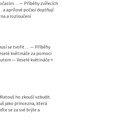
 počasím… — Příběhy zvířecích
 a aprílové počasí doplňují
na a rozloučení
kusí se tvořit… — Příběhy
veselé květináče za pomoci
autem — Veselé květináče +
 Matouš ho zkouší vzbudit.
š jako princezna, která
e se za své brýle a