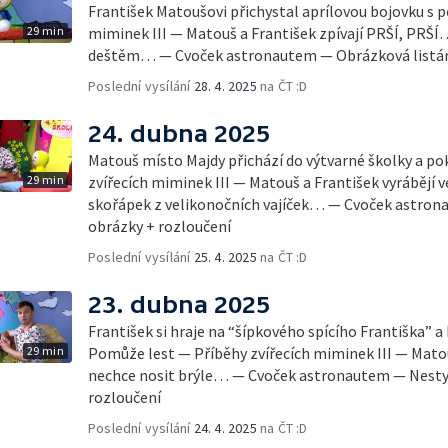
František Matoušovi přichystal aprílovou bojovku s
29 min
miminek III — Matouš a František zpívají PRŠÍ, PRŠÍ…
deštěm… — Cvoček astronautem — Obrázková listár
Poslední vysílání
28. 4. 2025
na ČT :D
24. dubna 2025
Matouš místo Majdy přichází do výtvarné školky a po
29 min
zvířecích miminek III — Matouš a František vyrábějí 
skořápek z velikonočních vajíček… — Cvoček astron
obrázky + rozloučení
Poslední vysílání
25. 4. 2025
na ČT :D
23. dubna 2025
František si hraje na “šípkového spícího Františka” a
29 min
Pomůže lest — Příběhy zvířecích miminek III — Matou
nechce nosit brýle… — Cvoček astronautem — Nestyďt
rozloučení
Poslední vysílání
24. 4. 2025
na ČT :D