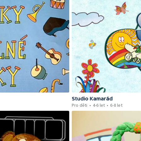
Studio Kamarád
Pro děti
4-6 let
6-8 let