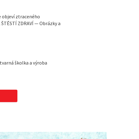
e objeví ztraceného
 ŠTĚSTÍ ZDRAVÍ — Obrázky a
ýtvarná školka a výroba