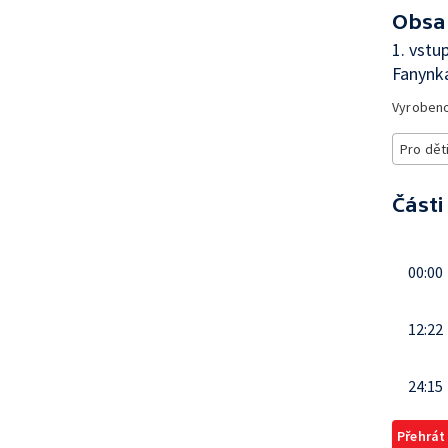
Obsa
1. vstu
Fanynka
Vyroben
Pro dět
Části
00:00
12:22
24:15
Přehrát