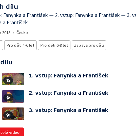
h dílu
p: Fanynka a František — 2. vstup: Fanynka a František — 3. v
 a František
o
2013
•
Česko
i
Pro děti 4-6 let
Pro děti 6-8 let
Zábava pro děti
 dílu
1. vstup: Fanynka a František
2. vstup: Fanynka a František
3. vstup: Fanynka a František
 celé video