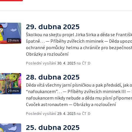
29. dubna 2025
Školkou na skejtu projel Jirka Sirka a děda se Františk
29 min
špatně… — Příběhy zvířecích miminek — Děda upozorn
ochranné pomůcky: helmu a chrániče pro bezpečno
Obrázky a rozloučení
Poslední vysílání
30. 4. 2025
na ČT :D
28. dubna 2025
Děda vítá všechny jarní písničkou a pak předvádí, jak o
29 min
“nafoukancem”… — Příběhy zvířecích miminek III — Fr
nafoukancem nikdy nebude a děda mu písní připomen
Cvoček astronautem — Obrázky a rozloučení
Poslední vysílání
29. 4. 2025
na ČT :D
25. dubna 2025