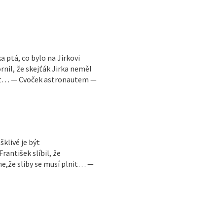
a ptá, co bylo na Jirkovi
il, že skejťák Jirka neměl
st… — Cvoček astronautem —
šklivé je být
antišek slíbil, že
e,že sliby se musí plnit… —