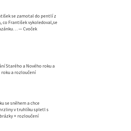
tišek se zamotal do pentlí z
, co František vykoledoval,se
pomazánku… — Cvoček
ání Starého a Nového roku a
 roku a rozloučení
íku se sněhem a chce
liny v truhlíku spletl s
rázky + rozloučení