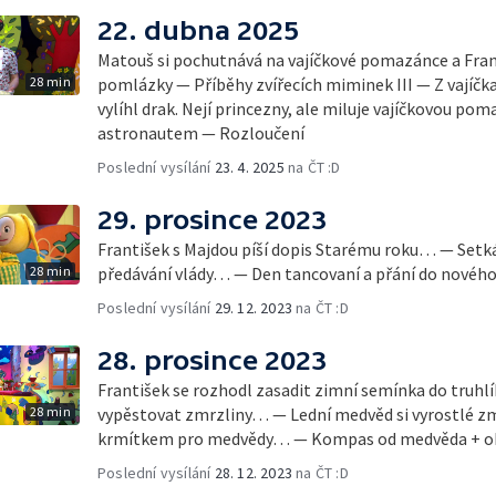
22. dubna 2025
Matouš si pochutnává na vajíčkové pomazánce a Fran
28 min
pomlázky — Příběhy zvířecích miminek III — Z vajíčka
vylíhl drak. Nejí princezny, ale miluje vajíčkovou 
astronautem — Rozloučení
Poslední vysílání
23. 4. 2025
na ČT :D
29. prosince 2023
František s Majdou píší dopis Starému roku… — Setk
28 min
předávání vlády… — Den tancovaní a přání do nového
Poslední vysílání
29. 12. 2023
na ČT :D
28. prosince 2023
František se rozhodl zasadit zimní semínka do truhl
28 min
vypěstovat zmrzliny… — Lední medvěd si vyrostlé zmrz
krmítkem pro medvědy… — Kompas od medvěda + ob
Poslední vysílání
28. 12. 2023
na ČT :D