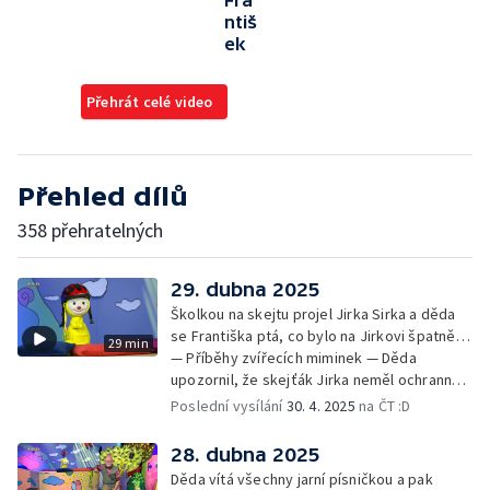
Fra
ntiš
ek
Přehrát celé video
Přehled dílů
358 přehratelných
29. dubna 2025
Školkou na skejtu projel Jirka Sirka a děda
se Františka ptá, co bylo na Jirkovi špatně…
29 min
— Příběhy zvířecích miminek — Děda
upozornil, že skejťák Jirka neměl ochranné
pomůcky: helmu a chrániče pro
Poslední vysílání
30. 4. 2025
na ČT :D
bezpečnost… — Cvoček astronautem —
Obrázky a rozloučení
28. dubna 2025
Děda vítá všechny jarní písničkou a pak