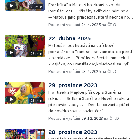
Františka” a Matouš ho zkouší vzbudit.
29 min
Pomůže lest — Příběhy zvířecích miminek III
— Matouš jako princezna, která nechce nosit
brýle… — Cvoček astronautem — Nestyďte
Poslední vysílání
24. 4. 2025
na ČT :D
se za své brýle a rozloučení
22. dubna 2025
Matouš si pochutnává na vajíčkové
pomazánce a František se zamotal do pentlí
28 min
z pomlázky — Příběhy zvířecích miminek III —
Z vajíčka, co František vykoledoval,se vylíhl
drak. Nejí princezny, ale miluje vajíčkovou
Poslední vysílání
23. 4. 2025
na ČT :D
pomazánku… — Cvoček astronautem —
Rozloučení
29. prosince 2023
František s Majdou píší dopis Starému
roku… — Setkání Starého a Nového roku a
28 min
předávání vlády… — Den tancovaní a přání
do nového roku a rozloučení
Poslední vysílání
29. 12. 2023
na ČT :D
28. prosince 2023