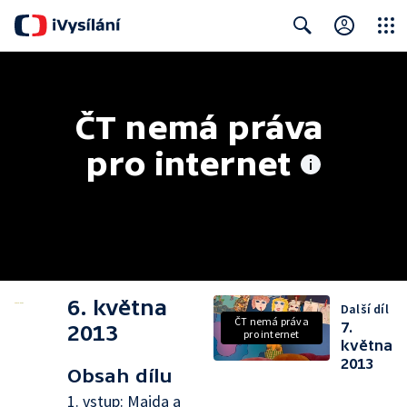
Close
Search
ČT nemá práva 
pro internet
6. května
Další díl
ČT nemá práva
7.
2013
pro internet
května
2013
Obsah dílu
1. vstup: Majda a