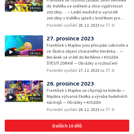
František se rozhodl zasadit zimní semínka
do truhlíku se sněhem a chce vypěstovat
28 min
zmrzliny… — Lední medvěd si vyrostlé
zmrzliny v truhlíku spletl s krmítkem pro
medvědy… — Kompas od medvěda +
Poslední vysílání
28. 12. 2023
na ČT :D
obrázky + rozloučení
27. prosince 2023
František s Majdou jsou přecpáni cukrovím a
ve školce objeví ztraceného beránka… —
28 min
Beránek se vrátil do Betléma + KOLEDA
ŠTĚSTÍ ZDRAVÍ — Obrázky a rozloučení
Poslední vysílání
27. 12. 2023
na ČT :D
26. prosince 2023
František s Majdou se chystají na koledu —
Majdina výtvarná školka a výroba hudebních
28 min
nástrojů — Obrázky + KOLEDA
Poslední vysílání
26. 12. 2023
na ČT :D
Dalších 10 dílů