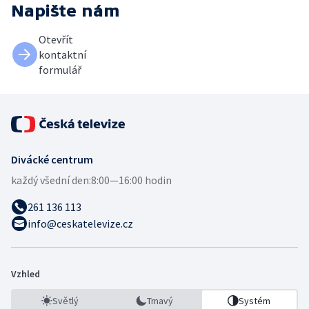
Napište nám
Otevřít
kontaktní
formulář
Divácké centrum
každý všední den:
8:00—16:00 hodin
261 136 113
info@ceskatelevize.cz
Vzhled
Světlý
Tmavý
Systém