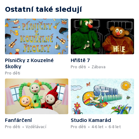
Ostatní také sledují
Písničky z Kouzelné
Hřiště 7
školky
Pro děti
Zábava
Pro děti
Fanfárčení
Studio Kamarád
Pro děti
Vzdělávací
Pro děti
4-6 let
6-8 let