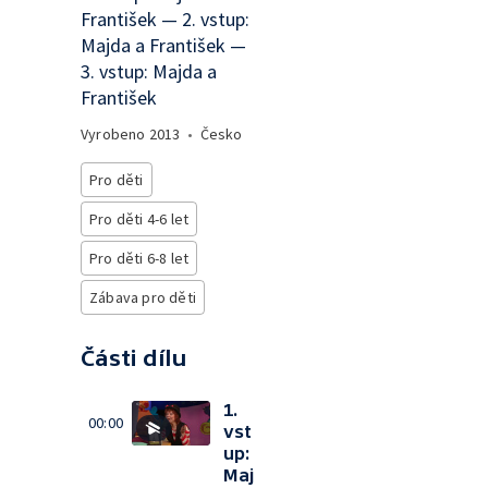
František — 2. vstup:
Majda a František —
3. vstup: Majda a
František
Vyrobeno
2013
•
Česko
Pro děti
Pro děti 4-6 let
Pro děti 6-8 let
Zábava pro děti
Části dílu
1.
00:00
vst
up:
Maj