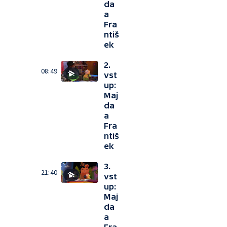
da
a
Fra
ntiš
ek
2.
08:49
vst
up:
Maj
da
a
Fra
ntiš
ek
3.
21:40
vst
up:
Maj
da
a