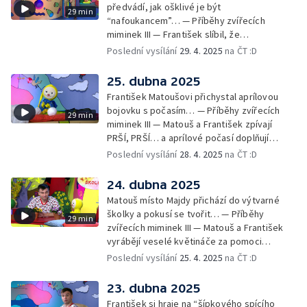
předvádí, jak ošklivé je být
29 min
“nafoukancem”… — Příběhy zvířecích
miminek III — František slíbil, že
nafoukancem nikdy nebude a děda mu písní
Poslední vysílání
29. 4. 2025
na ČT :D
připomene,že sliby se musí plnit… —
Cvoček astronautem — Obrázky a
25. dubna 2025
rozloučení
František Matoušovi přichystal aprílovou
bojovku s počasím… — Příběhy zvířecích
29 min
miminek III — Matouš a František zpívají
PRŠÍ, PRŠÍ… a aprílové počasí doplňují
deštěm… — Cvoček astronautem —
Poslední vysílání
28. 4. 2025
na ČT :D
Obrázková listárna a rozloučení
24. dubna 2025
Matouš místo Majdy přichází do výtvarné
školky a pokusí se tvořit… — Příběhy
29 min
zvířecích miminek III — Matouš a František
vyrábějí veselé květináče za pomoci
skořápek z velikonočních vajíček… —
Poslední vysílání
25. 4. 2025
na ČT :D
Cvoček astronautem — Veselé květináče +
obrázky + rozloučení
23. dubna 2025
František si hraje na “šípkového spícího