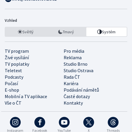
Vzhled
Světlý
Tmavý
Systém
TV program
Pro média
Živé vysílání
Reklama
TV poplatky
Studio Brno
Teletext
Studio Ostrava
Podcasty
Rada ČT
Počasí
Kariéra
E-shop
Podávání námětů
Mobilní a TV aplikace
Časté dotazy
Vše o ČT
Kontakty
Instagram
Facebook
YouTube
X
Threads