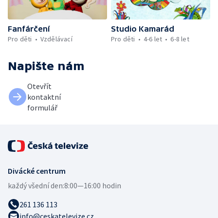
Fanfárčení
Studio Kamarád
Pro děti
Vzdělávací
Pro děti
4-6 let
6-8 let
Napište nám
Otevřít
kontaktní
formulář
Divácké centrum
každý všední den:
8:00—16:00 hodin
261 136 113
info@ceskatelevize.cz