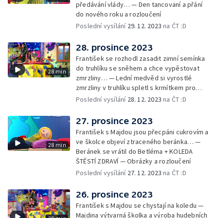
předávání vlády… — Den tancovaní a přání
do nového roku a rozloučení
Poslední vysílání
29. 12. 2023
na ČT :D
28. prosince 2023
František se rozhodl zasadit zimní semínka
do truhlíku se sněhem a chce vypěstovat
28 min
zmrzliny… — Lední medvěd si vyrostlé
zmrzliny v truhlíku spletl s krmítkem pro
medvědy… — Kompas od medvěda +
Poslední vysílání
28. 12. 2023
na ČT :D
obrázky + rozloučení
27. prosince 2023
František s Majdou jsou přecpáni cukrovím a
ve školce objeví ztraceného beránka… —
28 min
Beránek se vrátil do Betléma + KOLEDA
ŠTĚSTÍ ZDRAVÍ — Obrázky a rozloučení
Poslední vysílání
27. 12. 2023
na ČT :D
26. prosince 2023
František s Majdou se chystají na koledu —
Majdina výtvarná školka a výroba hudebních