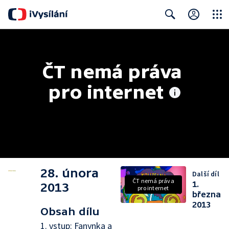
Close
Search
ČT nemá práva 
pro internet
28. února
Další díl
ČT nemá práva
1.
2013
pro internet
března
2013
Obsah dílu
1. vstup: Fanynka a