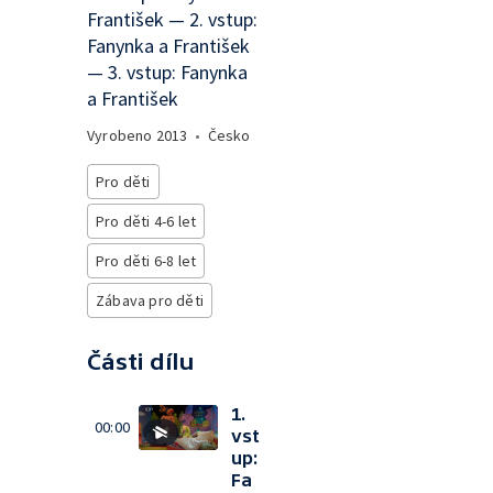
František — 2. vstup:
Fanynka a František
— 3. vstup: Fanynka
a František
Vyrobeno
2013
•
Česko
Pro děti
Pro děti 4-6 let
Pro děti 6-8 let
Zábava pro děti
Části dílu
1.
00:00
vst
up:
Fa