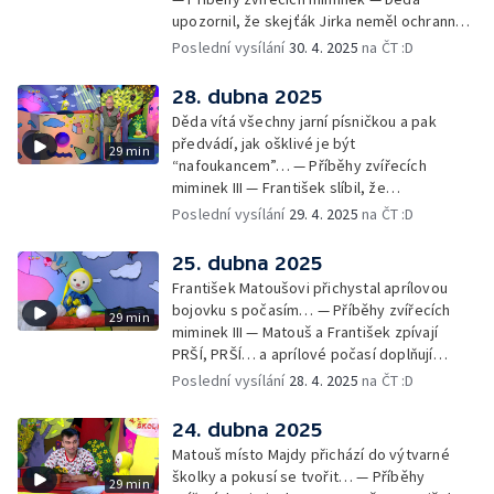
upozornil, že skejťák Jirka neměl ochranné
pomůcky: helmu a chrániče pro
Poslední vysílání
30. 4. 2025
na ČT :D
bezpečnost… — Cvoček astronautem —
Obrázky a rozloučení
28. dubna 2025
Děda vítá všechny jarní písničkou a pak
předvádí, jak ošklivé je být
29 min
“nafoukancem”… — Příběhy zvířecích
miminek III — František slíbil, že
nafoukancem nikdy nebude a děda mu písní
Poslední vysílání
29. 4. 2025
na ČT :D
připomene,že sliby se musí plnit… —
Cvoček astronautem — Obrázky a
25. dubna 2025
rozloučení
František Matoušovi přichystal aprílovou
bojovku s počasím… — Příběhy zvířecích
29 min
miminek III — Matouš a František zpívají
PRŠÍ, PRŠÍ… a aprílové počasí doplňují
deštěm… — Cvoček astronautem —
Poslední vysílání
28. 4. 2025
na ČT :D
Obrázková listárna a rozloučení
24. dubna 2025
Matouš místo Majdy přichází do výtvarné
školky a pokusí se tvořit… — Příběhy
29 min