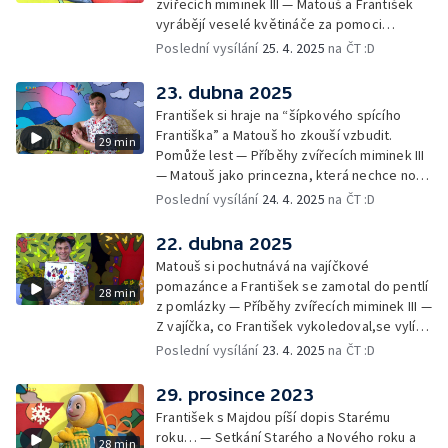
zvířecích miminek III — Matouš a František
vyrábějí veselé květináče za pomoci
skořápek z velikonočních vajíček… —
Poslední vysílání
25. 4. 2025
na ČT :D
Cvoček astronautem — Veselé květináče +
obrázky + rozloučení
23. dubna 2025
František si hraje na “šípkového spícího
Františka” a Matouš ho zkouší vzbudit.
29 min
Pomůže lest — Příběhy zvířecích miminek III
— Matouš jako princezna, která nechce nosit
brýle… — Cvoček astronautem — Nestyďte
Poslední vysílání
24. 4. 2025
na ČT :D
se za své brýle a rozloučení
22. dubna 2025
Matouš si pochutnává na vajíčkové
pomazánce a František se zamotal do pentlí
28 min
z pomlázky — Příběhy zvířecích miminek III —
Z vajíčka, co František vykoledoval,se vylíhl
drak. Nejí princezny, ale miluje vajíčkovou
Poslední vysílání
23. 4. 2025
na ČT :D
pomazánku… — Cvoček astronautem —
Rozloučení
29. prosince 2023
František s Majdou píší dopis Starému
roku… — Setkání Starého a Nového roku a
28 min