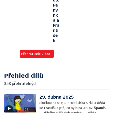
up:
Fa
ny
nk
a a
Fra
nti
še
k
Přehrát celé video
Přehled dílů
358 přehratelných
29. dubna 2025
Školkou na skejtu projel Jirka Sirka a děda
se Františka ptá, co bylo na Jirkovi špatně…
29 min
— Příběhy zvířecích miminek — Děda