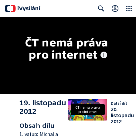
Close
Search
ČT nemá práva 
pro internet
19. listopadu
Další díl
ČT nemá práva
20.
2012
pro internet
listopadu
2012
Obsah dílu
1. vstup: Michal a