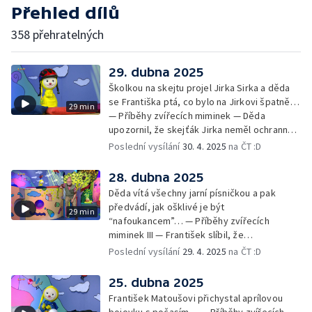
Přehled dílů
358 přehratelných
29. dubna 2025
Školkou na skejtu projel Jirka Sirka a děda
se Františka ptá, co bylo na Jirkovi špatně…
29 min
— Příběhy zvířecích miminek — Děda
upozornil, že skejťák Jirka neměl ochranné
pomůcky: helmu a chrániče pro
Poslední vysílání
30. 4. 2025
na ČT :D
bezpečnost… — Cvoček astronautem —
Obrázky a rozloučení
28. dubna 2025
Děda vítá všechny jarní písničkou a pak
předvádí, jak ošklivé je být
29 min
“nafoukancem”… — Příběhy zvířecích
miminek III — František slíbil, že
nafoukancem nikdy nebude a děda mu písní
Poslední vysílání
29. 4. 2025
na ČT :D
připomene,že sliby se musí plnit… —
Cvoček astronautem — Obrázky a
25. dubna 2025
rozloučení
František Matoušovi přichystal aprílovou
bojovku s počasím… — Příběhy zvířecích