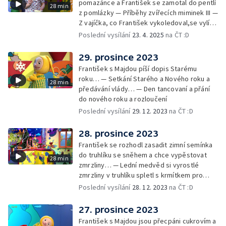
pomazánce a František se zamotal do pentlí
28 min
z pomlázky — Příběhy zvířecích miminek III —
Z vajíčka, co František vykoledoval,se vylíhl
drak. Nejí princezny, ale miluje vajíčkovou
Poslední vysílání
23. 4. 2025
na ČT :D
pomazánku… — Cvoček astronautem —
Rozloučení
29. prosince 2023
František s Majdou píší dopis Starému
roku… — Setkání Starého a Nového roku a
28 min
předávání vlády… — Den tancovaní a přání
do nového roku a rozloučení
Poslední vysílání
29. 12. 2023
na ČT :D
28. prosince 2023
František se rozhodl zasadit zimní semínka
do truhlíku se sněhem a chce vypěstovat
28 min
zmrzliny… — Lední medvěd si vyrostlé
zmrzliny v truhlíku spletl s krmítkem pro
medvědy… — Kompas od medvěda +
Poslední vysílání
28. 12. 2023
na ČT :D
obrázky + rozloučení
27. prosince 2023
František s Majdou jsou přecpáni cukrovím a