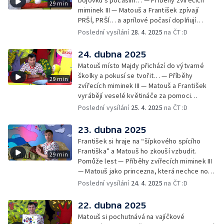
29 min
miminek III — Matouš a František zpívají
PRŠÍ, PRŠÍ… a aprílové počasí doplňují
deštěm… — Cvoček astronautem —
Poslední vysílání
28. 4. 2025
na ČT :D
Obrázková listárna a rozloučení
24. dubna 2025
Matouš místo Majdy přichází do výtvarné
školky a pokusí se tvořit… — Příběhy
29 min
zvířecích miminek III — Matouš a František
vyrábějí veselé květináče za pomoci
skořápek z velikonočních vajíček… —
Poslední vysílání
25. 4. 2025
na ČT :D
Cvoček astronautem — Veselé květináče +
obrázky + rozloučení
23. dubna 2025
František si hraje na “šípkového spícího
Františka” a Matouš ho zkouší vzbudit.
29 min
Pomůže lest — Příběhy zvířecích miminek III
— Matouš jako princezna, která nechce nosit
brýle… — Cvoček astronautem — Nestyďte
Poslední vysílání
24. 4. 2025
na ČT :D
se za své brýle a rozloučení
22. dubna 2025
Matouš si pochutnává na vajíčkové