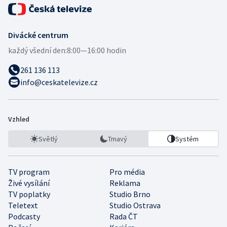
Divácké centrum
každý všední den:
8:00—16:00 hodin
261 136 113
info@ceskatelevize.cz
Vzhled
Světlý
Tmavý
Systém
TV program
Pro média
Živé vysílání
Reklama
TV poplatky
Studio Brno
Teletext
Studio Ostrava
Podcasty
Rada ČT