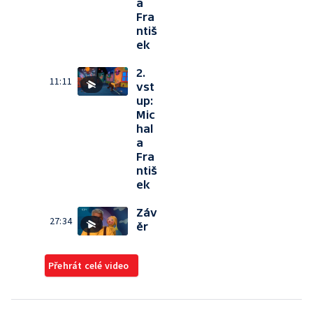
a
Fra
ntiš
ek
2.
11:11
vst
up:
Mic
hal
a
Fra
ntiš
ek
Záv
27:34
ěr
Přehrát celé video