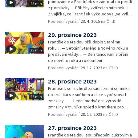
pomazánce a František se zamotal do pentlí
28 min
z pomlázky — Příběhy zvířecích miminek III —
Z vajíčka, co František vykoledoval,se vylíhl
drak. Nejí princezny, ale miluje vajíčkovou
Poslední vysílání
23. 4. 2025
na ČT :D
pomazánku… — Cvoček astronautem —
Rozloučení
29. prosince 2023
František s Majdou píší dopis Starému
roku… — Setkání Starého a Nového roku a
28 min
předávání vlády… — Den tancovaní a přání
do nového roku a rozloučení
Poslední vysílání
29. 12. 2023
na ČT :D
28. prosince 2023
František se rozhodl zasadit zimní semínka
do truhlíku se sněhem a chce vypěstovat
28 min
zmrzliny… — Lední medvěd si vyrostlé
zmrzliny v truhlíku spletl s krmítkem pro
medvědy… — Kompas od medvěda +
Poslední vysílání
28. 12. 2023
na ČT :D
obrázky + rozloučení
27. prosince 2023
František s Majdou jsou přecpáni cukrovím a