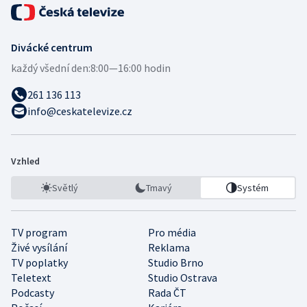
Divácké centrum
každý všední den:
8:00—16:00 hodin
261 136 113
info@ceskatelevize.cz
Vzhled
Světlý
Tmavý
Systém
TV program
Pro média
Živé vysílání
Reklama
TV poplatky
Studio Brno
Teletext
Studio Ostrava
Podcasty
Rada ČT