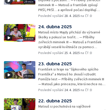
29 min
miminek III — Matouš a František zpívají
PRŠÍ, PRŠÍ… a aprílové počasí doplňují
deštěm… — Cvoček astronautem —
Poslední vysílání
28. 4. 2025
na ČT :D
Obrázková listárna a rozloučení
24. dubna 2025
Matouš místo Majdy přichází do výtvarné
školky a pokusí se tvořit… — Příběhy
29 min
zvířecích miminek III — Matouš a František
vyrábějí veselé květináče za pomoci
skořápek z velikonočních vajíček… —
Poslední vysílání
25. 4. 2025
na ČT :D
Cvoček astronautem — Veselé květináče +
obrázky + rozloučení
23. dubna 2025
František si hraje na “šípkového spícího
Františka” a Matouš ho zkouší vzbudit.
29 min
Pomůže lest — Příběhy zvířecích miminek III
— Matouš jako princezna, která nechce nosit
brýle… — Cvoček astronautem — Nestyďte
Poslední vysílání
24. 4. 2025
na ČT :D
se za své brýle a rozloučení
22. dubna 2025
Matouš si pochutnává na vajíčkové