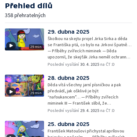
Přehled dílů
358 přehratelných
29. dubna 2025
Školkou na skejtu projel Jirka Sirka a děda
se Františka ptá, co bylo na Jirkovi špatně…
29 min
— Příběhy zvířecích miminek — Děda
upozornil, že skejťák Jirka neměl ochranné
pomůcky: helmu a chrániče pro
Poslední vysílání
30. 4. 2025
na ČT :D
bezpečnost… — Cvoček astronautem —
Obrázky a rozloučení
28. dubna 2025
Děda vítá všechny jarní písničkou a pak
předvádí, jak ošklivé je být
29 min
“nafoukancem”… — Příběhy zvířecích
miminek III — František slíbil, že
nafoukancem nikdy nebude a děda mu písní
Poslední vysílání
29. 4. 2025
na ČT :D
připomene,že sliby se musí plnit… —
Cvoček astronautem — Obrázky a
25. dubna 2025
rozloučení
František Matoušovi přichystal aprílovou
bojovku s počasím… — Příběhy zvířecích