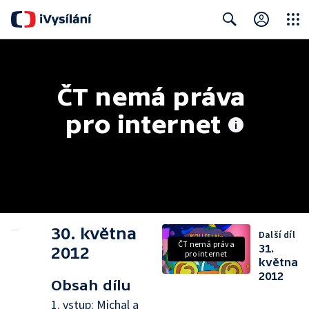
Close
Search
ČT nemá práva 
pro internet
30. května
Další díl
ČT nemá práva
31.
2012
pro internet
května
2012
Obsah dílu
1. vstup: Michal a