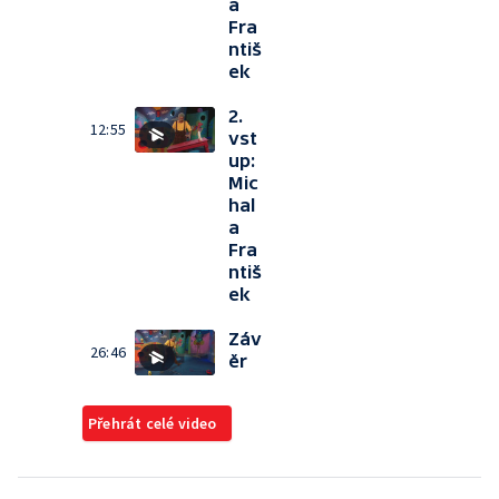
a
Fra
ntiš
ek
2.
12:55
vst
up:
Mic
hal
a
Fra
ntiš
ek
Záv
26:46
ěr
Přehrát celé video