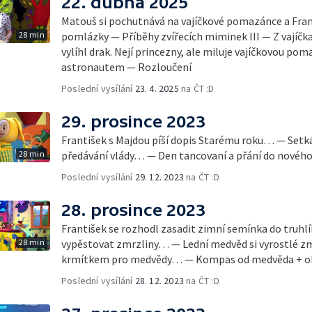
22. dubna 2025
Matouš si pochutnává na vajíčkové pomazánce a Fran
28 min
pomlázky — Příběhy zvířecích miminek III — Z vajíčka
vylíhl drak. Nejí princezny, ale miluje vajíčkovou 
astronautem — Rozloučení
Poslední vysílání
23. 4. 2025
na ČT :D
29. prosince 2023
František s Majdou píší dopis Starému roku… — Setk
28 min
předávání vlády… — Den tancovaní a přání do nového
Poslední vysílání
29. 12. 2023
na ČT :D
28. prosince 2023
František se rozhodl zasadit zimní semínka do truhl
28 min
vypěstovat zmrzliny… — Lední medvěd si vyrostlé zmrz
krmítkem pro medvědy… — Kompas od medvěda + ob
Poslední vysílání
28. 12. 2023
na ČT :D