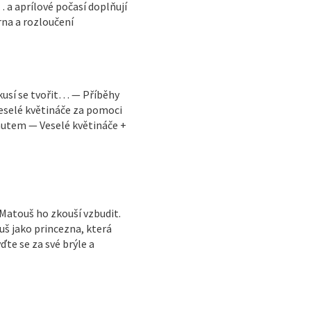
 a aprílové počasí doplňují
na a rozloučení
kusí se tvořit… — Příběhy
veselé květináče za pomoci
autem — Veselé květináče +
 Matouš ho zkouší vzbudit.
š jako princezna, která
e se za své brýle a