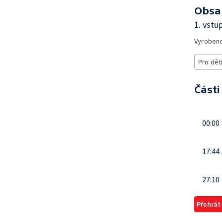
Obsa
1. vstu
Vyroben
Pro dět
Části
00:00
17:44
27:10
Přehrát