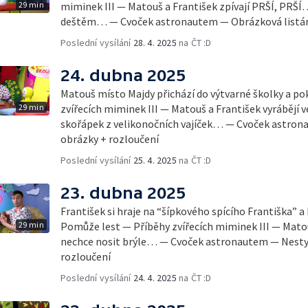
29 min
miminek III — Matouš a František zpívají PRŠÍ, PRŠÍ…
deštěm… — Cvoček astronautem — Obrázková listár
Poslední vysílání
28. 4. 2025
na ČT :D
24. dubna 2025
Matouš místo Majdy přichází do výtvarné školky a po
29 min
zvířecích miminek III — Matouš a František vyrábějí 
skořápek z velikonočních vajíček… — Cvoček astron
obrázky + rozloučení
Poslední vysílání
25. 4. 2025
na ČT :D
23. dubna 2025
František si hraje na “šípkového spícího Františka” a
29 min
Pomůže lest — Příběhy zvířecích miminek III — Matou
nechce nosit brýle… — Cvoček astronautem — Nestyďt
rozloučení
Poslední vysílání
24. 4. 2025
na ČT :D