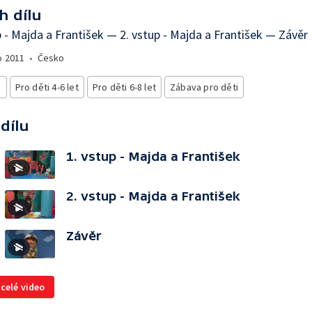
h dílu
p - Majda a František — 2. vstup - Majda a František — Závěr
o
2011
•
Česko
i
Pro děti 4-6 let
Pro děti 6-8 let
Zábava pro děti
 dílu
1. vstup - Majda a František
2. vstup - Majda a František
Závěr
 celé video