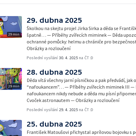
29. dubna 2025
Školkou na skejtu projel Jirka Sirka a děda se Františk
29 min
špatně… — Příběhy zvířecích miminek — Děda upozorn
ochranné pomůcky: helmu a chrániče pro bezpečno
Obrázky a rozloučení
Poslední vysílání
30. 4. 2025
na ČT :D
28. dubna 2025
Děda vítá všechny jarní písničkou a pak předvádí, jak o
29 min
“nafoukancem”… — Příběhy zvířecích miminek III — Fr
nafoukancem nikdy nebude a děda mu písní připomen
Cvoček astronautem — Obrázky a rozloučení
Poslední vysílání
29. 4. 2025
na ČT :D
25. dubna 2025
František Matoušovi přichystal aprílovou bojovku s