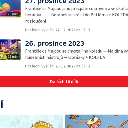
27. prosince 2023
František s Majdou jsou přecpáni cukrovím a ve školc
28 min
beránka… — Beránek se vrátil do Betléma + KOLEDA
rozloučení
Poslední vysílání
27. 12. 2023
na ČT :D
26. prosince 2023
František s Majdou se chystají na koledu — Majdina v
28 min
hudebních nástrojů — Obrázky + KOLEDA
Poslední vysílání
26. 12. 2023
na ČT :D
Dalších 10 dílů
í