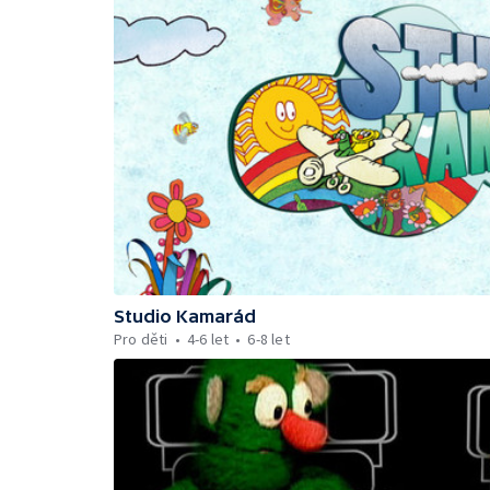
Studio Kamarád
Pro děti
4-6 let
6-8 let