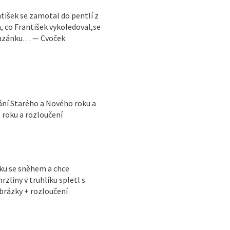
tišek se zamotal do pentlí z
, co František vykoledoval,se
pomazánku… — Cvoček
ání Starého a Nového roku a
 roku a rozloučení
íku se sněhem a chce
liny v truhlíku spletl s
rázky + rozloučení