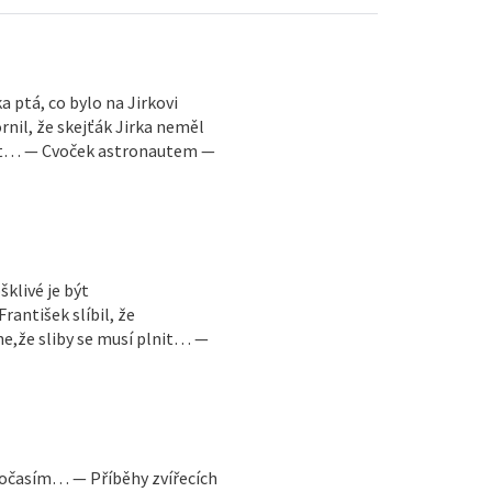
a ptá, co bylo na Jirkovi
il, že skejťák Jirka neměl
st… — Cvoček astronautem —
šklivé je být
antišek slíbil, že
e,že sliby se musí plnit… —
 počasím… — Příběhy zvířecích