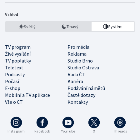
Vzhled
Světlý
Tmavý
Systém
TV program
Pro média
Živé vysílání
Reklama
TV poplatky
Studio Brno
Teletext
Studio Ostrava
Podcasty
Rada ČT
Počasí
Kariéra
E-shop
Podávání námětů
Mobilní a TV aplikace
Časté dotazy
Vše o ČT
Kontakty
Instagram
Facebook
YouTube
X
Threads