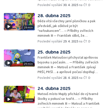
pomůcky: helmu a chrániče pro
Poslední vysílání
30. 4. 2025
na ČT :D
bezpečnost… — Cvoček astronautem —
Obrázky a rozloučení
28. dubna 2025
Děda vítá všechny jarní písničkou a pak
předvádí, jak ošklivé je být
29 min
“nafoukancem”… — Příběhy zvířecích
miminek III — František slíbil, že
nafoukancem nikdy nebude a děda mu písní
Poslední vysílání
29. 4. 2025
na ČT :D
připomene,že sliby se musí plnit… —
Cvoček astronautem — Obrázky a
25. dubna 2025
rozloučení
František Matoušovi přichystal aprílovou
bojovku s počasím… — Příběhy zvířecích
29 min
miminek III — Matouš a František zpívají
PRŠÍ, PRŠÍ… a aprílové počasí doplňují
deštěm… — Cvoček astronautem —
Poslední vysílání
28. 4. 2025
na ČT :D
Obrázková listárna a rozloučení
24. dubna 2025
Matouš místo Majdy přichází do výtvarné
školky a pokusí se tvořit… — Příběhy
29 min
zvířecích miminek III — Matouš a František