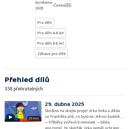
Vyrobeno
•
Česko
2005
Pro děti
Pro děti 4-6 let
Pro děti 6-8 let
Zábava pro děti
Přehled dílů
358 přehratelných
29. dubna 2025
Školkou na skejtu projel Jirka Sirka a děda
se Františka ptá, co bylo na Jirkovi špatně…
29 min
— Příběhy zvířecích miminek — Děda
upozornil, že skejťák Jirka neměl ochranné