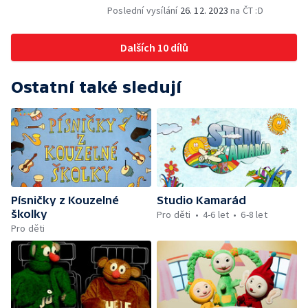
Poslední vysílání
26. 12. 2023
na ČT :D
Dalších 10 dílů
Ostatní také sledují
Písničky z Kouzelné
Studio Kamarád
školky
Pro děti
4-6 let
6-8 let
Pro děti