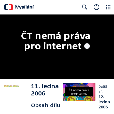
Close
Search
ČT nemá práva 
pro internet
11. ledna
Další
ČT nemá práva
díl
2006
pro internet
12.
ledna
Obsah dílu
2006