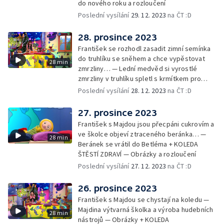
do nového roku a rozloučení
Poslední vysílání
29. 12. 2023
na ČT :D
28. prosince 2023
František se rozhodl zasadit zimní semínka
do truhlíku se sněhem a chce vypěstovat
28 min
zmrzliny… — Lední medvěd si vyrostlé
zmrzliny v truhlíku spletl s krmítkem pro
medvědy… — Kompas od medvěda +
Poslední vysílání
28. 12. 2023
na ČT :D
obrázky + rozloučení
27. prosince 2023
František s Majdou jsou přecpáni cukrovím a
ve školce objeví ztraceného beránka… —
28 min
Beránek se vrátil do Betléma + KOLEDA
ŠTĚSTÍ ZDRAVÍ — Obrázky a rozloučení
Poslední vysílání
27. 12. 2023
na ČT :D
26. prosince 2023
František s Majdou se chystají na koledu —
Majdina výtvarná školka a výroba hudebních
28 min
nástrojů — Obrázky + KOLEDA