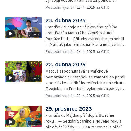
vyrábějí veselé květináče za pomoci
skořápek z velikonočních vajíček… —
Poslední vysílání
25. 4. 2025
na ČT :D
Cvoček astronautem — Veselé květináče +
obrázky + rozloučení
23. dubna 2025
František si hraje na “šípkového spícího
Františka” a Matouš ho zkouší vzbudit.
29 min
Pomůže lest — Příběhy zvířecích miminek III
— Matouš jako princezna, která nechce nosit
brýle… — Cvoček astronautem — Nestyďte
Poslední vysílání
24. 4. 2025
na ČT :D
se za své brýle a rozloučení
22. dubna 2025
Matouš si pochutnává na vajíčkové
pomazánce a František se zamotal do pentlí
28 min
z pomlázky — Příběhy zvířecích miminek III —
Z vajíčka, co František vykoledoval,se vylíhl
drak. Nejí princezny, ale miluje vajíčkovou
Poslední vysílání
23. 4. 2025
na ČT :D
pomazánku… — Cvoček astronautem —
Rozloučení
29. prosince 2023
František s Majdou píší dopis Starému
roku… — Setkání Starého a Nového roku a
28 min
předávání vlády… — Den tancovaní a přání