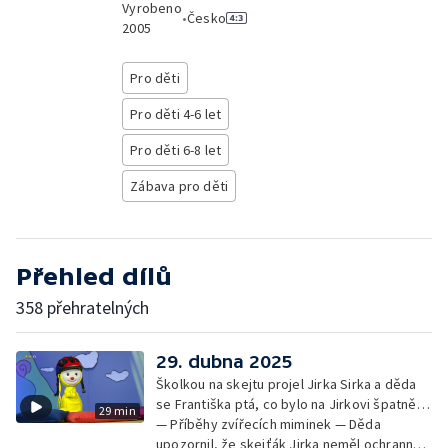
Vyrobeno
•
Česko
2005
Pro děti
Pro děti 4-6 let
Pro děti 6-8 let
Zábava pro děti
Přehled dílů
358 přehratelných
29. dubna 2025
Školkou na skejtu projel Jirka Sirka a děda
se Františka ptá, co bylo na Jirkovi špatně…
29 min
— Příběhy zvířecích miminek — Děda
upozornil, že skejťák Jirka neměl ochranné