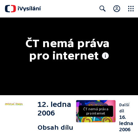
Close
Search
ČT nemá práva 
pro internet
12. ledna
Další
ČT nemá práva
díl
2006
pro internet
16.
ledna
Obsah dílu
2006