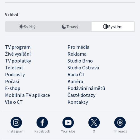
Vzhled
Světlý
Tmavý
Systém
TV program
Pro média
Živé vysílání
Reklama
TV poplatky
Studio Brno
Teletext
Studio Ostrava
Podcasty
Rada ČT
Počasí
Kariéra
E-shop
Podávání námětů
Mobilní a TV aplikace
Časté dotazy
Vše o ČT
Kontakty
Instagram
Facebook
YouTube
X
Threads