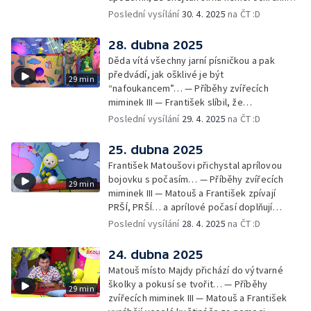
pomůcky: helmu a chrániče pro
Poslední vysílání
30. 4. 2025
na ČT :D
bezpečnost… — Cvoček astronautem —
Obrázky a rozloučení
28. dubna 2025
Děda vítá všechny jarní písničkou a pak
předvádí, jak ošklivé je být
29 min
“nafoukancem”… — Příběhy zvířecích
miminek III — František slíbil, že
nafoukancem nikdy nebude a děda mu písní
Poslední vysílání
29. 4. 2025
na ČT :D
připomene,že sliby se musí plnit… —
Cvoček astronautem — Obrázky a
25. dubna 2025
rozloučení
František Matoušovi přichystal aprílovou
bojovku s počasím… — Příběhy zvířecích
29 min
miminek III — Matouš a František zpívají
PRŠÍ, PRŠÍ… a aprílové počasí doplňují
deštěm… — Cvoček astronautem —
Poslední vysílání
28. 4. 2025
na ČT :D
Obrázková listárna a rozloučení
24. dubna 2025
Matouš místo Majdy přichází do výtvarné
školky a pokusí se tvořit… — Příběhy
29 min
zvířecích miminek III — Matouš a František