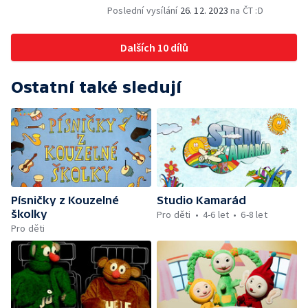
Poslední vysílání
26. 12. 2023
na ČT :D
Dalších 10 dílů
Ostatní také sledují
Písničky z Kouzelné
Studio Kamarád
školky
Pro děti
4-6 let
6-8 let
Pro děti