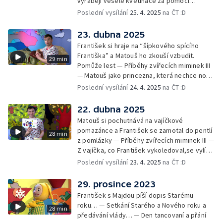
vyrábějí veselé květináče za pomoci
skořápek z velikonočních vajíček… —
Poslední vysílání
25. 4. 2025
na ČT :D
Cvoček astronautem — Veselé květináče +
obrázky + rozloučení
23. dubna 2025
František si hraje na “šípkového spícího
Františka” a Matouš ho zkouší vzbudit.
29 min
Pomůže lest — Příběhy zvířecích miminek III
— Matouš jako princezna, která nechce nosit
brýle… — Cvoček astronautem — Nestyďte
Poslední vysílání
24. 4. 2025
na ČT :D
se za své brýle a rozloučení
22. dubna 2025
Matouš si pochutnává na vajíčkové
pomazánce a František se zamotal do pentlí
28 min
z pomlázky — Příběhy zvířecích miminek III —
Z vajíčka, co František vykoledoval,se vylíhl
drak. Nejí princezny, ale miluje vajíčkovou
Poslední vysílání
23. 4. 2025
na ČT :D
pomazánku… — Cvoček astronautem —
Rozloučení
29. prosince 2023
František s Majdou píší dopis Starému
roku… — Setkání Starého a Nového roku a
28 min
předávání vlády… — Den tancovaní a přání