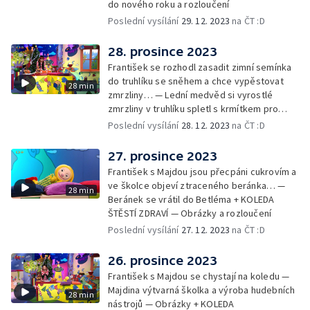
do nového roku a rozloučení
Poslední vysílání
29. 12. 2023
na ČT :D
28. prosince 2023
František se rozhodl zasadit zimní semínka
do truhlíku se sněhem a chce vypěstovat
28 min
zmrzliny… — Lední medvěd si vyrostlé
zmrzliny v truhlíku spletl s krmítkem pro
medvědy… — Kompas od medvěda +
Poslední vysílání
28. 12. 2023
na ČT :D
obrázky + rozloučení
27. prosince 2023
František s Majdou jsou přecpáni cukrovím a
ve školce objeví ztraceného beránka… —
28 min
Beránek se vrátil do Betléma + KOLEDA
ŠTĚSTÍ ZDRAVÍ — Obrázky a rozloučení
Poslední vysílání
27. 12. 2023
na ČT :D
26. prosince 2023
František s Majdou se chystají na koledu —
Majdina výtvarná školka a výroba hudebních
28 min
nástrojů — Obrázky + KOLEDA