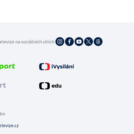
elevize na sociálních sítích:
din
levize.cz