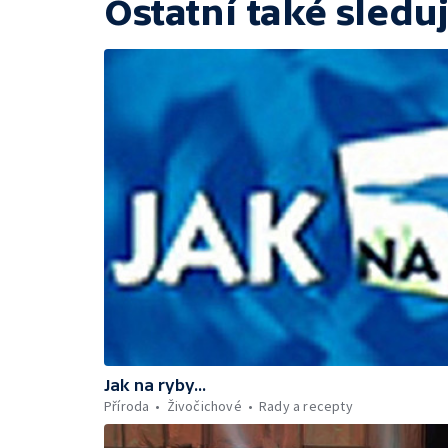
Ostatní také sleduj
Jak na ryby...
Příroda
Živočichové
Rady a recepty