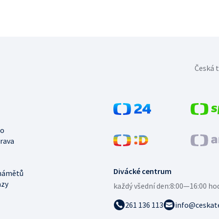
Česká t
no
trava
Divácké centrum
námětů
azy
každý všední den:
8:00—16:00 ho
261 136 113
info@ceskate