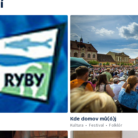
í
Kde domov mů(ó)j
Kultura
Festival
Folklór