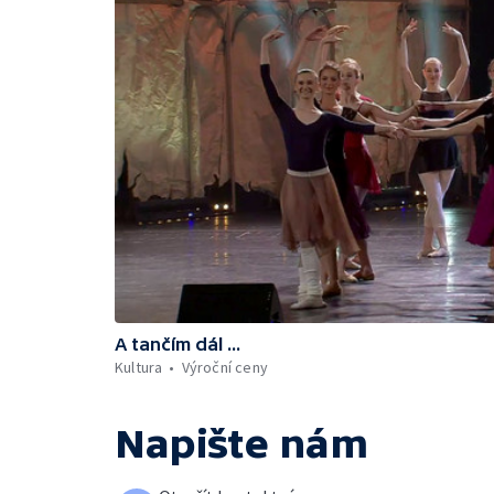
A tančím dál ...
Kultura
Výroční ceny
Napište nám