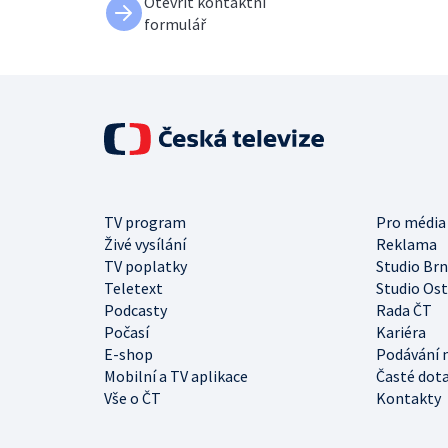
Otevřít kontaktní
formulář
TV program
Pro média
Živé vysílání
Reklama
TV poplatky
Studio Br
Teletext
Studio Os
Podcasty
Rada ČT
Počasí
Kariéra
E-shop
Podávání 
Mobilní a TV aplikace
Časté dot
Vše o ČT
Kontakty