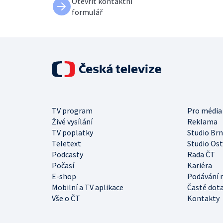
Otevřít kontaktní
formulář
TV program
Pro média
Živé vysílání
Reklama
TV poplatky
Studio Br
Teletext
Studio Os
Podcasty
Rada ČT
Počasí
Kariéra
E-shop
Podávání 
Mobilní a TV aplikace
Časté dot
Vše o ČT
Kontakty