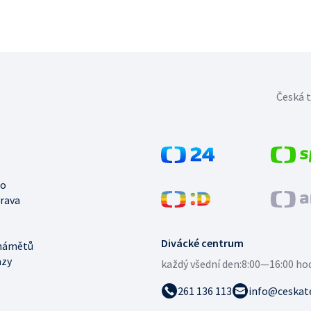
Česká t
no
trava
Divácké centrum
námětů
azy
každý všední den:
8:00—16:00 ho
261 136 113
info@ceskate