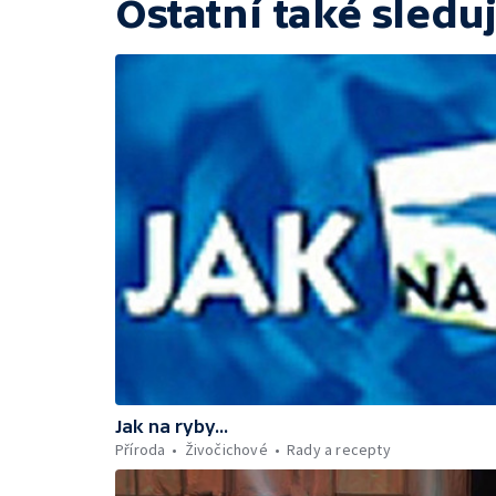
Ostatní také sleduj
Jak na ryby...
Příroda
Živočichové
Rady a recepty