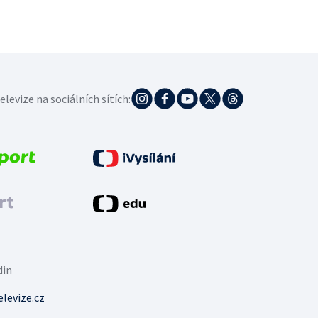
elevize na sociálních sítích:
din
levize.cz