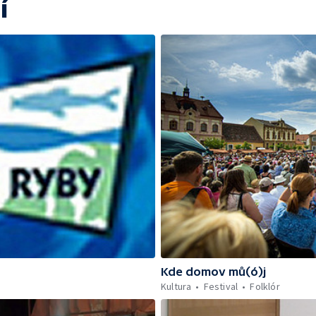
í
Kde domov mů(ó)j
Kultura
Festival
Folklór