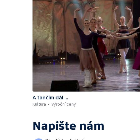
A tančím dál ...
Kultura
Výroční ceny
Napište nám