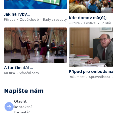
Jak na ryby...
Kde domov mů(ó)j
Příroda
Živočichové
Rady a recepty
Kultura
Festival
Folklór
A tančím dál ...
Případ pro ombudsm
Kultura
Výroční ceny
Dokument
Spravedlnost
Napište nám
Otevřít
kontaktní
formulář