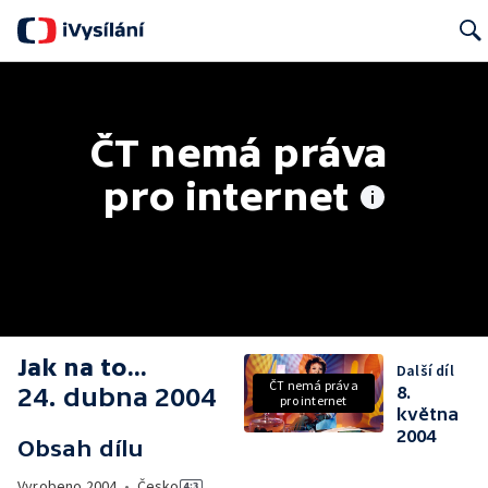
Searc
ČT nemá práva 
pro internet
Jak na to...
Další díl
ČT nemá práva
24. dubna 2004
8.
pro internet
května
2004
Obsah dílu
Vyrobeno
2004
•
Česko