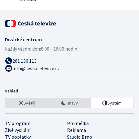
Divácké centrum
každý všední den:
8:00—16:00 hodin
261 136 113
info@ceskatelevize.cz
Vzhled
Světlý
Tmavý
Systém
TV program
Pro média
Živé vysílání
Reklama
TV poplatky
Studio Brno