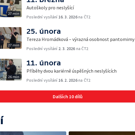
Autoškoly pro neslyšící
27 min
Poslední vysílání
16. 3. 2026
na ČT2
25. února
Tereza Hromádková – výrazná osobnost pantomimy
27 min
Poslední vysílání
2. 3. 2026
na ČT2
11. února
Příběhy dvou kariérně úspěšných neslyšících
26 min
Poslední vysílání
16. 2. 2026
na ČT2
Dalších 10 dílů
í