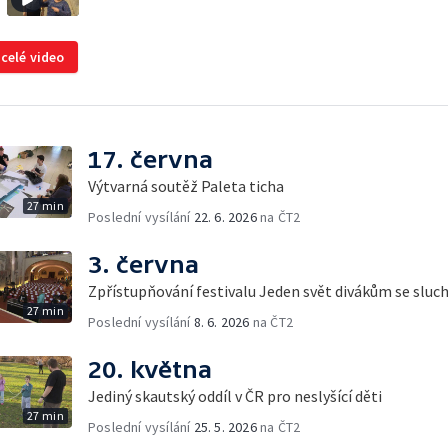
 celé video
17. června
Výtvarná soutěž Paleta ticha
27 min
Poslední vysílání
22. 6. 2026
na ČT2
3. června
Zpřístupňování festivalu Jeden svět divákům se slu
27 min
Poslední vysílání
8. 6. 2026
na ČT2
20. května
Jediný skautský oddíl v ČR pro neslyšící děti
27 min
Poslední vysílání
25. 5. 2026
na ČT2