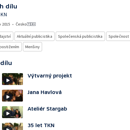
h dílu
TKN
o
2015
•
Česko
ajství
Aktuální publicistika
Společenská publicistika
Společnost
 postižením
Menšiny
 dílu
Výtvarný projekt
Jana Havlová
Ateliér Stargab
35 let TKN