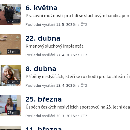
6. května
Pracovní možnosti pro lidi se sluchovým handicape
26 min
Poslední vysílání
11. 5. 2026
na ČT2
22. dubna
Kmenový sluchový implantát
26 min
Poslední vysílání
27. 4. 2026
na ČT2
8. dubna
Příběhy neslyšících, kteří se rozhodli pro kochleární
26 min
Poslední vysílání
13. 4. 2026
na ČT2
25. března
Úspěch českých neslyšících sportovců na 25. letní d
27 min
Poslední vysílání
30. 3. 2026
na ČT2
11. března