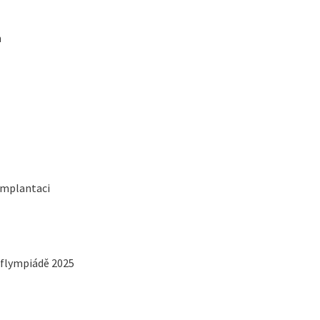
m
 implantaci
eaflympiádě 2025