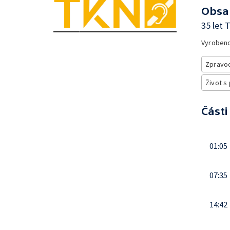
Obsa
35 let 
Vyroben
Zpravod
Život s
Části
01:05
07:35
14:42